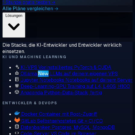
1 Stunde gratis testen →
Alle Pläne vergleichen →
Lösungen
Die Stacks, die KI-Entwickler und Entwickler wirklich
einsetzen.
KI UND MACHINE LEARNING
KI-VPS
Vorinstalliertes PyTorch & CUDA
Ollama
New
LLMs auf deinem eigenen VPS
Jupyter Notebooks
Notebooks auf deinem Server
Deep-Learning-GPU
Training auf L4, L40S, H100
Anaconda
Python-Data-Stack, fertig
ENTWICKLER & DEVOPS
Docker
Container mit Root-Zugriff
GitLab
Selbstgehostetes Git + CI/CD
Datenbanken
Postgres, MySQL, MongoDB
Code-Server
VS Code im Browser