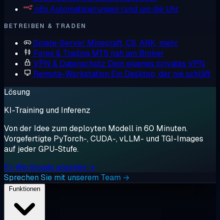
n8n
Automatisierungen rund um die Uhr
BETREIBEN & TRADEN
Spiele-Server
Minecraft, CS, ARK, mehr
Forex & Trading
MT5 nah am Broker
VPN & Datenschutz
Dein eigenes privates VPN
Remote-Workstation
Ein Desktop, der nie schläft
Lösung
KI-Training und Inferenz
Von der Idee zum deployten Modell in 60 Minuten.
Vorgefertigte PyTorch-, CUDA-, vLLM- und TGI-Images
auf jeder GPU-Stufe.
KI-Workloads ansehen →
Sprechen Sie mit unserem Team →
Funktionen