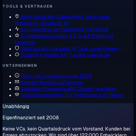
TOOLS & VERTRAUEN
Blick durch die Glasscheibe
Teste unser
Netzwerk von deiner IP
Servicestatus
Verfügbarkeit in Echtzeit
Kundenbewertungen
4,6/5 auf Trustpilot
bewertet
Geld-zurück-Garantie
14 Tage, ohne Fragen
Support erhalten
24/7, echte Ingenieure
UNTERNEHMEN
Über uns
Unabhängig seit 2008
Kontakt
Kontakt aufnehmen
Business-Programm
Mit Cloudzy wachsen
Bildungsprogramm
Für Forschung und Teams
Unabhängig
Eigenfinanziert seit 2008
Keine VCs, kein Quartalsdruck vom Vorstand, Kunden bei
Egress abzuzocken. Wir sind über 122.000 Entwicklern