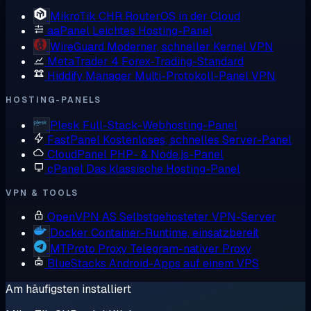
MikroTik CHR
RouterOS in der Cloud
aaPanel
Leichtes Hosting-Panel
WireGuard
Moderner, schneller Kernel VPN
MetaTrader 4
Forex-Trading-Standard
Hiddify Manager
Multi-Protokoll-Panel VPN
HOSTING-PANELS
Plesk
Full-Stack-Webhosting-Panel
FastPanel
Kostenloses, schnelles Server-Panel
CloudPanel
PHP- & Node.js-Panel
cPanel
Das klassische Hosting-Panel
VPN & TOOLS
OpenVPN AS
Selbstgehosteter VPN-Server
Docker
Container-Runtime, einsatzbereit
MTProto Proxy
Telegram-nativer Proxy
BlueStacks
Android-Apps auf einem VPS
Am häufigsten installiert