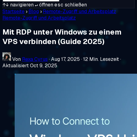
↑↓
navigieren
↵
öffnen
esc
schließen
Startseite
›
Blog
›
Remote-Zugriff und Arbeitsplatz
Remote-Zugriff und Arbeitsplatz
Mit RDP unter Windows zu einem
VPS verbinden (Guide 2025)
Von
Rexa Cyrus
·
Aug 17, 2025
·
12 Min. Lesezeit
·
Aktualisiert Oct 9, 2025