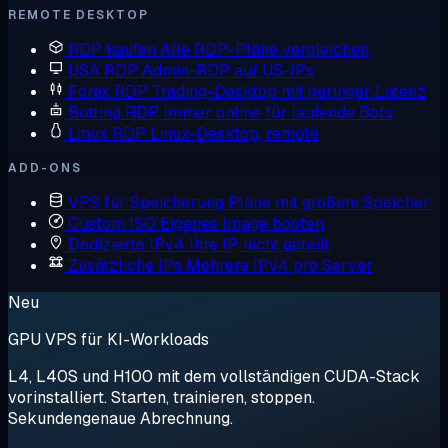
REMOTE DESKTOP
RDP kaufen
Alle RDP-Pläne vergleichen
USA RDP
Admin-RDP auf US-IPs
Forex RDP
Trading-Desktop mit geringer Latenz
Botting RDP
Immer online für laufende Bots
Linux RDP
Linux-Desktop, remote
ADD-ONS
VPS für Speicherung
Pläne mit großem Speicher
Custom ISO
Eigenes Image booten
Dedizierte IPv4
Ihre IP, nicht geteilt
Zusätzliche IPs
Mehrere IPv4 pro Server
Neu
GPU VPS für KI-Workloads
L4, L40S und H100 mit dem vollständigen CUDA-Stack
vorinstalliert. Starten, trainieren, stoppen.
Sekundengenaue Abrechnung.