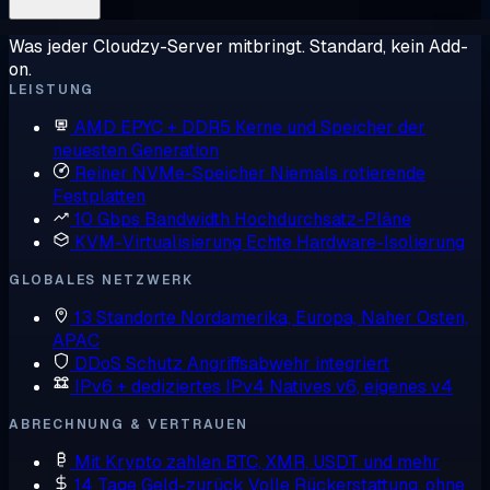
Was jeder Cloudzy-Server mitbringt. Standard, kein Add-
on.
LEISTUNG
AMD EPYC + DDR5
Kerne und Speicher der
neuesten Generation
Reiner NVMe-Speicher
Niemals rotierende
Festplatten
10 Gbps Bandwidth
Hochdurchsatz-Pläne
KVM-Virtualisierung
Echte Hardware-Isolierung
GLOBALES NETZWERK
13 Standorte
Nordamerika, Europa, Naher Osten,
APAC
DDoS Schutz
Angriffsabwehr integriert
IPv6 + dediziertes IPv4
Natives v6, eigenes v4
ABRECHNUNG & VERTRAUEN
Mit Krypto zahlen
BTC, XMR, USDT und mehr
14 Tage Geld-zurück
Volle Rückerstattung, ohne