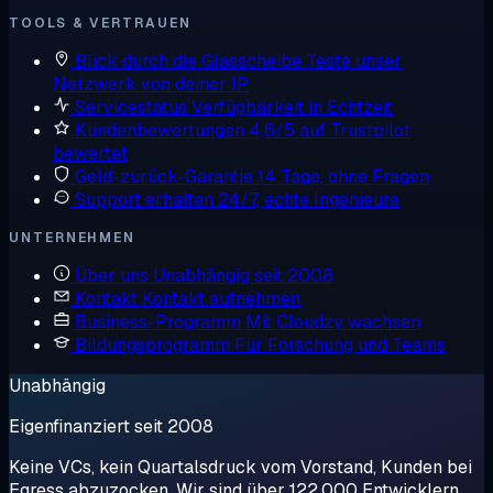
TOOLS & VERTRAUEN
Blick durch die Glasscheibe
Teste unser
Netzwerk von deiner IP
Servicestatus
Verfügbarkeit in Echtzeit
Kundenbewertungen
4,6/5 auf Trustpilot
bewertet
Geld-zurück-Garantie
14 Tage, ohne Fragen
Support erhalten
24/7, echte Ingenieure
UNTERNEHMEN
Über uns
Unabhängig seit 2008
Kontakt
Kontakt aufnehmen
Business-Programm
Mit Cloudzy wachsen
Bildungsprogramm
Für Forschung und Teams
Unabhängig
Eigenfinanziert seit 2008
Keine VCs, kein Quartalsdruck vom Vorstand, Kunden bei
Egress abzuzocken. Wir sind über 122.000 Entwicklern