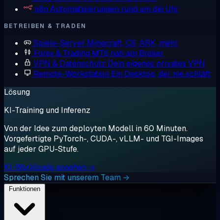
n8n
Automatisierungen rund um die Uhr
BETREIBEN & TRADEN
Spiele-Server
Minecraft, CS, ARK, mehr
Forex & Trading
MT5 nah am Broker
VPN & Datenschutz
Dein eigenes privates VPN
Remote-Workstation
Ein Desktop, der nie schläft
Lösung
KI-Training und Inferenz
Von der Idee zum deployten Modell in 60 Minuten.
Vorgefertigte PyTorch-, CUDA-, vLLM- und TGI-Images
auf jeder GPU-Stufe.
KI-Workloads ansehen →
Sprechen Sie mit unserem Team →
Funktionen