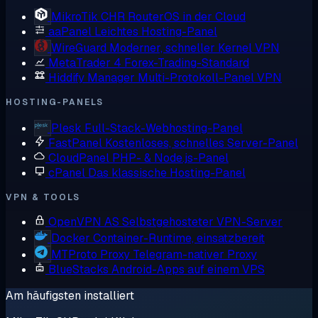
MikroTik CHR
RouterOS in der Cloud
aaPanel
Leichtes Hosting-Panel
WireGuard
Moderner, schneller Kernel VPN
MetaTrader 4
Forex-Trading-Standard
Hiddify Manager
Multi-Protokoll-Panel VPN
HOSTING-PANELS
Plesk
Full-Stack-Webhosting-Panel
FastPanel
Kostenloses, schnelles Server-Panel
CloudPanel
PHP- & Node.js-Panel
cPanel
Das klassische Hosting-Panel
VPN & TOOLS
OpenVPN AS
Selbstgehosteter VPN-Server
Docker
Container-Runtime, einsatzbereit
MTProto Proxy
Telegram-nativer Proxy
BlueStacks
Android-Apps auf einem VPS
Am häufigsten installiert