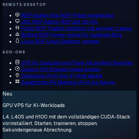
REMOTE DESKTOP
RDP kaufen
Alle RDP-Pläne vergleichen
USA RDP
Admin-RDP auf US-IPs
Forex RDP
Trading-Desktop mit geringer Latenz
Botting RDP
Immer online für laufende Bots
Linux RDP
Linux-Desktop, remote
ADD-ONS
VPS für Speicherung
Pläne mit großem Speicher
Custom ISO
Eigenes Image booten
Dedizierte IPv4
Ihre IP, nicht geteilt
Zusätzliche IPs
Mehrere IPv4 pro Server
Neu
GPU VPS für KI-Workloads
L4, L40S und H100 mit dem vollständigen CUDA-Stack
vorinstalliert. Starten, trainieren, stoppen.
Sekundengenaue Abrechnung.