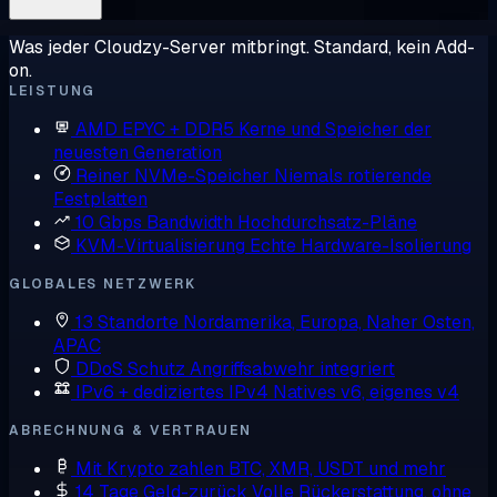
Was jeder Cloudzy-Server mitbringt. Standard, kein Add-
on.
LEISTUNG
AMD EPYC + DDR5
Kerne und Speicher der
neuesten Generation
Reiner NVMe-Speicher
Niemals rotierende
Festplatten
10 Gbps Bandwidth
Hochdurchsatz-Pläne
KVM-Virtualisierung
Echte Hardware-Isolierung
GLOBALES NETZWERK
13 Standorte
Nordamerika, Europa, Naher Osten,
APAC
DDoS Schutz
Angriffsabwehr integriert
IPv6 + dediziertes IPv4
Natives v6, eigenes v4
ABRECHNUNG & VERTRAUEN
Mit Krypto zahlen
BTC, XMR, USDT und mehr
14 Tage Geld-zurück
Volle Rückerstattung, ohne