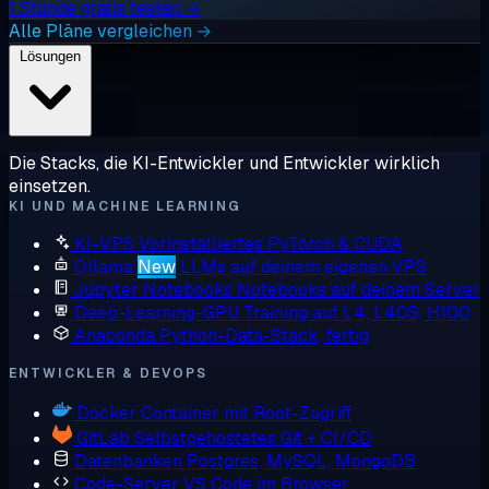
1 Stunde gratis testen →
Alle Pläne vergleichen →
Lösungen
Die Stacks, die KI-Entwickler und Entwickler wirklich
einsetzen.
KI UND MACHINE LEARNING
KI-VPS
Vorinstalliertes PyTorch & CUDA
Ollama
New
LLMs auf deinem eigenen VPS
Jupyter Notebooks
Notebooks auf deinem Server
Deep-Learning-GPU
Training auf L4, L40S, H100
Anaconda
Python-Data-Stack, fertig
ENTWICKLER & DEVOPS
Docker
Container mit Root-Zugriff
GitLab
Selbstgehostetes Git + CI/CD
Datenbanken
Postgres, MySQL, MongoDB
Code-Server
VS Code im Browser