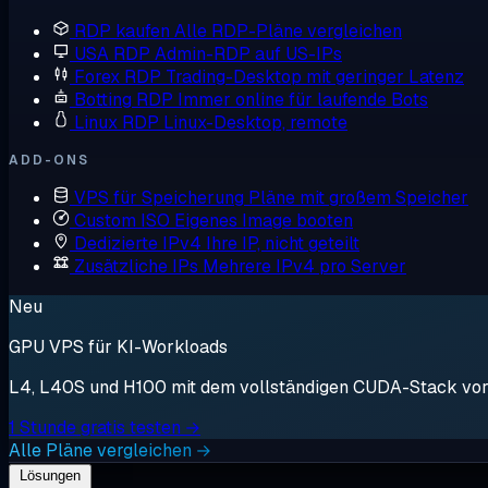
RDP kaufen
Alle RDP-Pläne vergleichen
USA RDP
Admin-RDP auf US-IPs
Forex RDP
Trading-Desktop mit geringer Latenz
Botting RDP
Immer online für laufende Bots
Linux RDP
Linux-Desktop, remote
ADD-ONS
VPS für Speicherung
Pläne mit großem Speicher
Custom ISO
Eigenes Image booten
Dedizierte IPv4
Ihre IP, nicht geteilt
Zusätzliche IPs
Mehrere IPv4 pro Server
Neu
GPU VPS für KI-Workloads
L4, L40S und H100 mit dem vollständigen CUDA-Stack vorin
1 Stunde gratis testen →
Alle Pläne vergleichen →
Lösungen