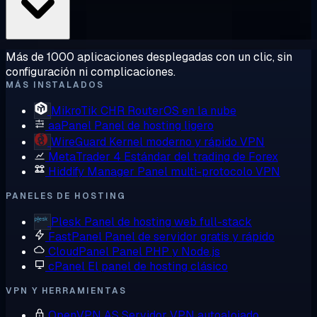
Más de 1000 aplicaciones desplegadas con un clic, sin
configuración ni complicaciones.
MÁS INSTALADOS
MikroTik CHR
RouterOS en la nube
aaPanel
Panel de hosting ligero
WireGuard
Kernel moderno y rápido VPN
MetaTrader 4
Estándar del trading de Forex
Hiddify Manager
Panel multi-protocolo VPN
PANELES DE HOSTING
Plesk
Panel de hosting web full-stack
FastPanel
Panel de servidor gratis y rápido
CloudPanel
Panel PHP y Node.js
cPanel
El panel de hosting clásico
VPN Y HERRAMIENTAS
OpenVPN AS
Servidor VPN autoalojado