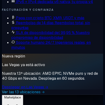
IPv6 + IPv4 dedicada
v6 nativa, tu propia v4
FACTURACIÓN Y CONFIANZA
Paga con cripto
BTC, XMR, USDT y más
Reembolso de 14 días
Reembolso total, sin
preguntas
SLA de disponibilidad del 99,95 %
Nuestro
compromiso de disponibilidad
Soporte humano 24/7
Ingenieros reales, en
minutos
Nueva región
Las Vegas ya está activo
Nuestra 13.ª ubicación: AMD EPYC, NVMe puro y red de
40 Gbps en Nevada. Despliega en 60 segundos.
Desplegar en Las Vegas →
Ver las 13 ubicaciones →
Marketplace