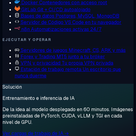
Docker
Contenedores con acceso root
GitLab
Git + CI/CD autoalojado
Bases de datos
Postgres, MySQL, MongoDB
Servidor de Código
VS Code en tu navegador
n8n
Automatizaciones activas 24/7
EJECUTAR Y OPERAR
Servidores de juegos
Minecraft, CS, ARK y más
Forex y Trading
MT5 junto a tu bróker
VPN y privacidad
Tu propia VPN privada
Estación de trabajo remota
Un escritorio que
nunca duerme
Solución
Entrenamiento e inferencia de IA
De la idea al modelo desplegado en 60 minutos. Imágenes
preinstaladas de PyTorch, CUDA, vLLM y TGI en cada
nivel de GPU.
Ver cargas de trabajo de IA →