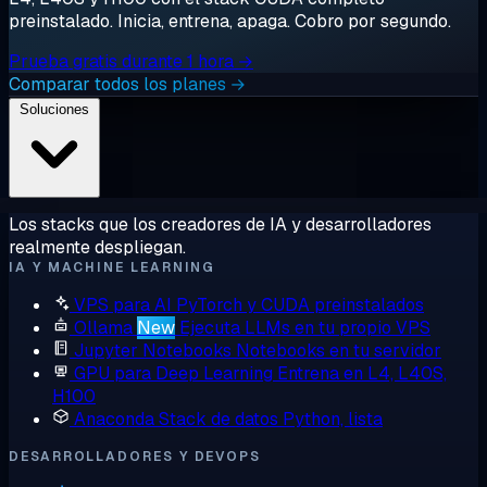
preinstalado. Inicia, entrena, apaga. Cobro por segundo.
Prueba gratis durante 1 hora →
Comparar todos los planes →
Soluciones
Los stacks que los creadores de IA y desarrolladores
realmente despliegan.
IA Y MACHINE LEARNING
VPS para AI
PyTorch y CUDA preinstalados
Ollama
New
Ejecuta LLMs en tu propio VPS
Jupyter Notebooks
Notebooks en tu servidor
GPU para Deep Learning
Entrena en L4, L40S,
H100
Anaconda
Stack de datos Python, lista
DESARROLLADORES Y DEVOPS