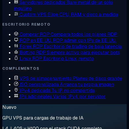
Servidores dedicados
Bare metal de un solo
inquilino
Custom VPS
Elige CPU, RAM y disco a medida
ESCRITORIO REMOTO
Comprar RDP
Compara todos los planes RDP
RDP en EE. UU.
RDP admin con IPs de EE. UU.
Forex RDP
Escritorio de trading de baja latencia
Botting RDP
Siempre activo para ejecutar bots
Linux RDP
Escritorio Linux, remoto
COMPLEMENTOS
VPS de almacenamiento
Planes de disco grande
ISO personalizada
Arranca tu propia imagen
IPv4 dedicada
Tu IP, no compartida
IPs adicionales
Varias IPv4 por servidor
Nuevo
GPU VPS para cargas de trabajo de IA
L4, L40S y H100 con el stack CUDA completo