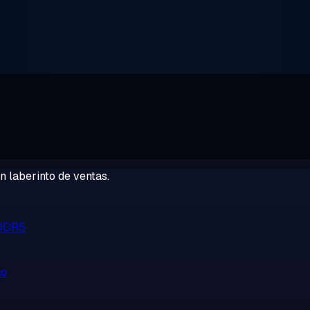
 laberinto de ventas.
 DDR5
no