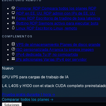
ESCRITORIO REMOTO
Comprar RDP
Compara todos los planes RDP
RDP en EE. UU.
RDP admin con IPs de EE. UU.
Forex RDP
Escritorio de trading de baja latencia
Botting RDP
Siempre activo para ejecutar bots
Linux RDP
Escritorio Linux, remoto
COMPLEMENTOS
VPS de almacenamiento
Planes de disco grande
ISO personalizada
Arranca tu propia imagen
IPv4 dedicada
Tu IP, no compartida
IPs adicionales
Varias IPv4 por servidor
Nuevo
GPU VPS para cargas de trabajo de IA
L4, L40S y H100 con el stack CUDA completo preinstalado. 
Prueba gratis durante 1 hora →
Comparar todos los planes →
Soluciones