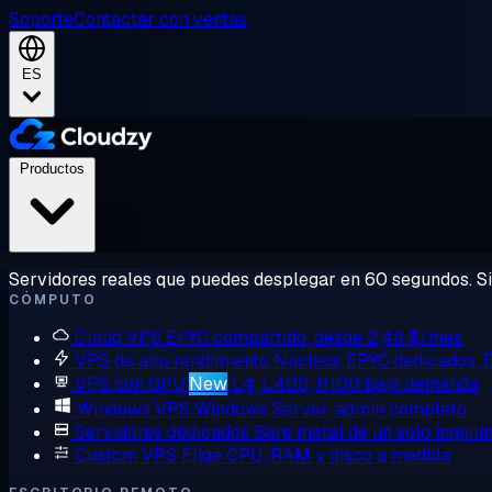
Soporte
Contactar con ventas
ES
Productos
Servidores reales que puedes desplegar en 60 segundos. Sin
CÓMPUTO
Cloud VPS
EPYC compartido, desde 2,48 $/mes
VPS de alto rendimiento
Núcleos EPYC dedicados,
VPS con GPU
New
L4, L40S, H100 bajo demanda
Windows VPS
Windows Server, admin completo
Servidores dedicados
Bare metal de un solo inquili
Custom VPS
Elige CPU, RAM y disco a medida