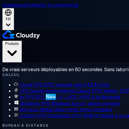
Assistance
Contacter le commercial
FR
Produits
De vrais serveurs déployables en 60 secondes. Sans labyrin
CALCUL
Cloud VPS
EPYC partagé, dès 2,48 $/mois
VPS hautes performances
Cœurs EPYC dédiés, DD
le VPS GPU
New
L4, L40S, H100 à la demande
Windows VPS
Windows Server, admin complet
Serveurs dédiés
Bare metal mono-locataire
Custom VPS
Choisissez CPU, RAM et disque à la ca
BUREAU À DISTANCE