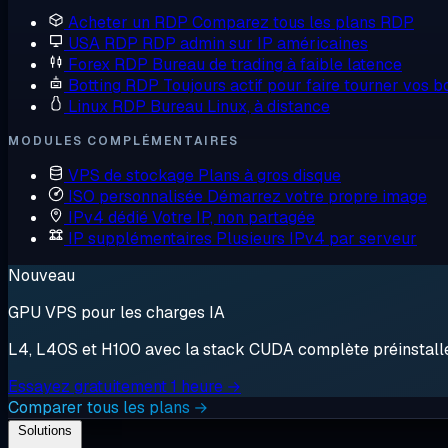
Acheter un RDP
Comparez tous les plans RDP
USA RDP
RDP admin sur IP américaines
Forex RDP
Bureau de trading à faible latence
Botting RDP
Toujours actif pour faire tourner vos b
Linux RDP
Bureau Linux, à distance
MODULES COMPLÉMENTAIRES
VPS de stockage
Plans à gros disque
ISO personnalisée
Démarrez votre propre image
IPv4 dédié
Votre IP, non partagée
IP supplémentaires
Plusieurs IPv4 par serveur
Nouveau
GPU VPS pour les charges IA
L4, L40S et H100 avec la stack CUDA complète préinstallée.
Essayez gratuitement 1 heure →
Comparer tous les plans →
Solutions