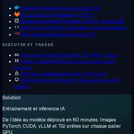
Docker
Conteneurs avec accès root
GitLab
Git auto-hébergé + CI/CD
Bases de données
Postgres, MySQL, MongoDB
Serveur de Code
VS Code dans votre navigateur
n8n
Automatisations actives 24/7
EXÉCUTER ET TRADER
Serveurs de jeux
Minecraft, CS, ARK, et plus
Forex et trading
MT5 au plus près de votre
courtier
VPN et confidentialité
Votre VPN privé
Poste de travail distant
Un bureau qui ne dort
jamais
Solution
Entraînement et inférence IA
De l'idée au modèle déployé en 60 minutes. Images
PyTorch, CUDA, vLLM et TGI prêtes sur chaque palier
GPU.