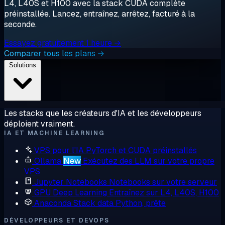
L4, L40S et H100 avec la stack CUDA complète
préinstallée. Lancez, entraînez, arrêtez, facturé à la
seconde.
Essayez gratuitement 1 heure →
Comparer tous les plans →
Solutions
Les stacks que les créateurs d'IA et les développeurs
déploient vraiment.
IA ET MACHINE LEARNING
VPS pour l'IA
PyTorch et CUDA préinstallés
Ollama
New
Exécutez des LLM sur votre propre
VPS
Jupyter Notebooks
Notebooks sur votre serveur
GPU Deep Learning
Entraînez sur L4, L40S, H100
Anaconda
Stack data Python, prête
DÉVELOPPEURS ET DEVOPS