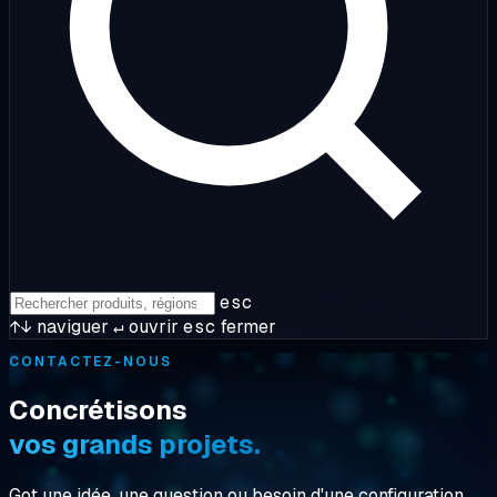
esc
↑↓
naviguer
↵
ouvrir
esc
fermer
CONTACTEZ-NOUS
Concrétisons
vos grands projets.
Got une idée, une question ou besoin d'une configuration