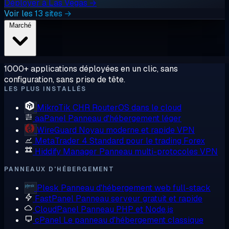
Déployer à Las Vegas →
Voir les 13 sites →
Marché
1000+ applications déployées en un clic, sans
configuration, sans prise de tête.
LES PLUS INSTALLÉS
MikroTik CHR
RouterOS dans le cloud
aaPanel
Panneau d'hébergement léger
WireGuard
Noyau moderne et rapide VPN
MetaTrader 4
Standard pour le trading Forex
Hiddify Manager
Panneau multi-protocoles VPN
PANNEAUX D'HÉBERGEMENT
Plesk
Panneau d'hébergement web full-stack
FastPanel
Panneau serveur gratuit et rapide
CloudPanel
Panneau PHP et Node.js
cPanel
Le panneau d'hébergement classique