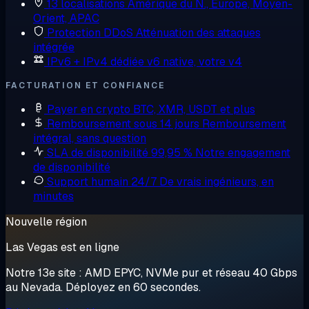
13 localisations
Amérique du N., Europe, Moyen-
Orient, APAC
Protection DDoS
Atténuation des attaques
intégrée
IPv6 + IPv4 dédiée
v6 native, votre v4
FACTURATION ET CONFIANCE
Payer en crypto
BTC, XMR, USDT et plus
Remboursement sous 14 jours
Remboursement
intégral, sans question
SLA de disponibilité 99,95 %
Notre engagement
de disponibilité
Support humain 24/7
De vrais ingénieurs, en
minutes
Nouvelle région
Las Vegas est en ligne
Notre 13e site : AMD EPYC, NVMe pur et réseau 40 Gbps
au Nevada. Déployez en 60 secondes.