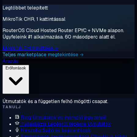
Legtöbbet telepített
MikroTik CHR, 1 kattintással
RouterOS Cloud Hosted Router EPYC + NVMe alapon.
Ügyfeleink #1 alkalmazása. 60 másodperc alatt él.
MikroTik CHR indítása →
Teljes marketplace megtekintése →
Árazás
Erőforrások
Útmutatók és a független felhő mögötti csapat.
TANULJ
Blog
Útmutatók és mérnöki jegyzetek
Tudásbázis
Lépésről lépésre útmutatók
Hírszoba
Sajtó és bejelentések
Szolgáltatók összehasonlítása
Cloudzy a többi