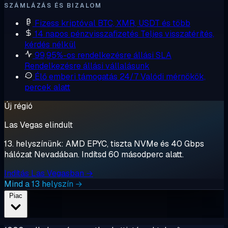
SZÁMLÁZÁS ÉS BIZALOM
Fizess kriptóval
BTC, XMR, USDT és több
14 napos pénzvisszafizetés
Teljes visszatérítés,
kérdés nélkül
99,95%-os rendelkezésre állási SLA
Rendelkezésre állási vállalásunk
Élő emberi támogatás 24/7
Valódi mérnökök,
percek alatt
Új régió
Las Vegas elindult
13. helyszínünk: AMD EPYC, tiszta NVMe és 40 Gbps
hálózat Nevadában. Indítsd 60 másodperc alatt.
Indítás Las Vegasban →
Mind a 13 helyszín →
Piac