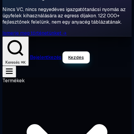
Nincs VC, nincs negyedéves igazgatótanácsi nyomás az
ügyfelek kihasználására az egress díjakon. 122 000+
fejlesztőnek felelünk, nem egy anyacég táblázatának.
Ismerje meg történetünket →
Bejelentkezés
Kezdés
⌘K
Keresés
Termékek