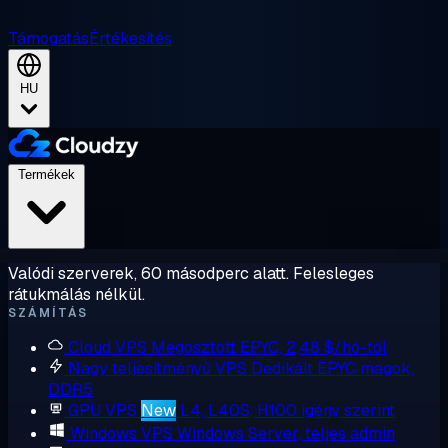
Támogatás
Értékesítés
HU
Termékek
Valódi szerverek, 60 másodperc alatt. Felesleges
rátukmálás nélkül.
SZÁMÍTÁS
Cloud VPS
Megosztott EPYC, 2,48 $/hó-tól
Nagy teljesítményű VPS
Dedikált EPYC magok,
DDR5
GPU VPS
New
L4, L40S, H100 igény szerint
Windows VPS
Windows Server, teljes admin