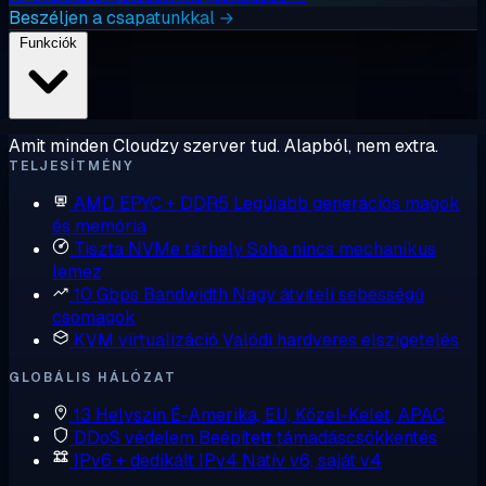
Beszéljen a csapatunkkal →
Funkciók
Amit minden Cloudzy szerver tud. Alapból, nem extra.
TELJESÍTMÉNY
AMD EPYC + DDR5
Legújabb generációs magok
és memória
Tiszta NVMe tárhely
Soha nincs mechanikus
lemez
10 Gbps Bandwidth
Nagy átviteli sebességű
csomagok
KVM virtualizáció
Valódi hardveres elszigetelés
GLOBÁLIS HÁLÓZAT
13 Helyszín
É-Amerika, EU, Közel-Kelet, APAC
DDoS védelem
Beépített támadáscsökkentés
IPv6 + dedikált IPv4
Natív v6, saját v4