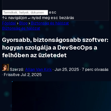
esc
↑↓
navigáljon
↵
nyisd meg
esc
bezárás
Főoldal
›
Blog
›
Biztonság és hálózat
Biztonság és hálózat
Gyorsabb, biztonságosabb szoftver:
hogyan szolgálja a DevSecOps a
felhőben az üzletedet
Szerző:
Allan Van Kirk
·
Jun 25, 2025
·
7 perc olvasás
·
Frissítve Jul 2, 2025