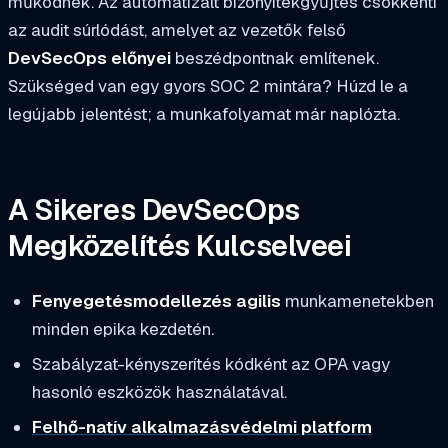
működnek. Az automatizált bizonyítékgyűjtés csökkenti
az audit súrlódást, amelyet az vezetők felső
DevSecOps előnyei
beszédpontnak említenek.
Szükséged van egy gyors SOC 2 mintára? Húzd le a
legújabb jelentést; a munkafolyamat már naplózta.
A Sikeres DevSecOps
Megközelítés Kulcselveei
Fenyegetésmodellezés agilis
munkamenetekben
minden epika kezdetén.
Szabályzat-kényszerítés kódként az OPA vagy
hasonló eszközök használatával.
Felhő-natív alkalmazásvédelmi platform