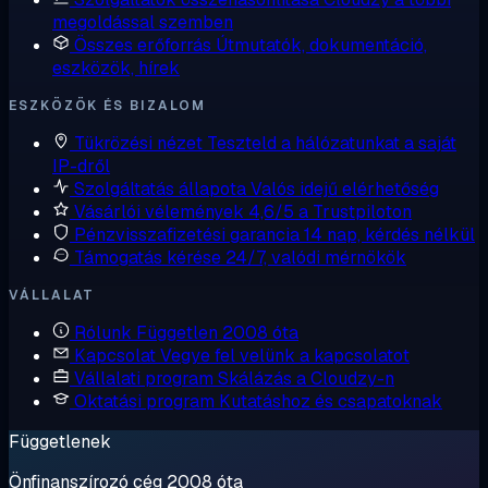
megoldással szemben
Összes erőforrás
Útmutatók, dokumentáció,
eszközök, hírek
ESZKÖZÖK ÉS BIZALOM
Tükrözési nézet
Teszteld a hálózatunkat a saját
IP-dről
Szolgáltatás állapota
Valós idejű elérhetőség
Vásárlói vélemények
4,6/5 a Trustpiloton
Pénzvisszafizetési garancia
14 nap, kérdés nélkül
Támogatás kérése
24/7, valódi mérnökök
VÁLLALAT
Rólunk
Független 2008 óta
Kapcsolat
Vegye fel velünk a kapcsolatot
Vállalati program
Skálázás a Cloudzy-n
Oktatási program
Kutatáshoz és csapatoknak
Függetlenek
Önfinanszírozó cég 2008 óta