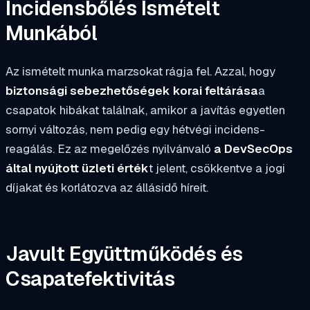
Incidensbőlés Ismételt
Munkából
Az ismételt munka marzsokat rágja fel. Azzal, hogy
biztonsági sebezhetőségek korai feltárása
a
csapatok hibákat találnak, amikor a javítás egyetlen
sornyi változás, nem pedig egy hétvégi incidens-
reagálás. Ez az megelőzés nyilvánvaló
a DevSecOps
által nyújtott üzleti érték
t jelent, csökkentve a jogi
díjakat és korlátozva az állásidő híreit.
Javult Együttműködés és
Csapatefektivitás