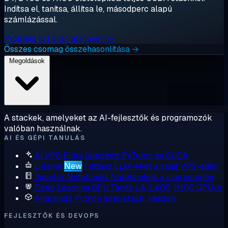
Indítsa el, tanítsa, állítsa le, másodperc alapú
számlázással.
Próbálja ki 1 órán át ingyen →
Összes csomag összehasonlítása →
Megoldások
A stackek, amelyeket az AI-fejlesztők és programozók
valóban használnak.
AI ÉS GÉPI TANULÁS
AI VPS
Előre telepített PyTorch és CUDA
Ollama
New
Futtass LLM-eket a saját VPS-eden
Jupyter Notebooks
Notebookok a szervereden
Deep Learning GPU
Taníts L4, L40S, H100 GPU-n
Anaconda
Python adat-stack, készen
FEJLESZTŐK ÉS DEVOPS