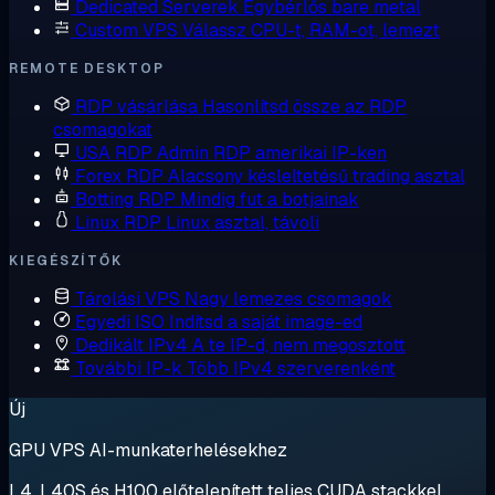
Dedicated Serverek
Egybérlős bare metal
Custom VPS
Válassz CPU-t, RAM-ot, lemezt
REMOTE DESKTOP
RDP vásárlása
Hasonlítsd össze az RDP
csomagokat
USA RDP
Admin RDP amerikai IP-ken
Forex RDP
Alacsony késleltetésű trading asztal
Botting RDP
Mindig fut a botjainak
Linux RDP
Linux asztal, távoli
KIEGÉSZÍTŐK
Tárolási VPS
Nagy lemezes csomagok
Egyedi ISO
Indítsd a saját image-ed
Dedikált IPv4
A te IP-d, nem megosztott
További IP-k
Több IPv4 szerverenként
Új
GPU VPS AI-munkaterhelésekhez
L4, L40S és H100 előtelepített teljes CUDA stackkel.