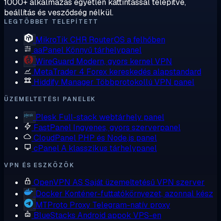
1000+ alkalmazás egyetlen kattintással telepítve,
beállítás és vesződség nélkül.
LEGTÖBBET TELEPÍTETT
MikroTik CHR
RouterOS a felhőben
aaPanel
Könnyű tárhelypanel
WireGuard
Modern, gyors kernel VPN
MetaTrader 4
Forex kereskedés alapstandard
Hiddify Manager
Többprotokollú VPN panel
ÜZEMELTETÉSI PANELEK
Plesk
Full-stack webtárhely panel
FastPanel
Ingyenes, gyors szerverpanel
CloudPanel
PHP és Node.js panel
cPanel
A klasszikus tárhelypanel
VPN ÉS ESZKÖZÖK
OpenVPN AS
Saját üzemeltetésű VPN szerver
Docker
Konténer-futtatókörnyezet, azonnal kész
MTProto Proxy
Telegram-natív proxy
BlueStacks
Android appok VPS-en