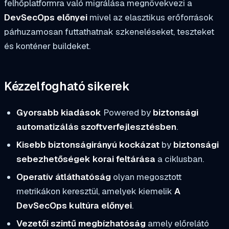
felhőplatformra való migrálása megnövekvezi a
DevSecOps előnyei
mivel az elasztikus erőforrások
párhuzamosan futtathatnak szkeneléseket, teszteket
és konténer buildeket.
Kézzelfogható sikerek
Gyorsabb kiadások
Powered by
biztonsági
automatizálás szoftverfejlesztésben
.
Kisebb biztonságirányú kockázat
by
biztonsági
sebezhetőségek korai feltárása
a ciklusban.
Operatív átláthatóság
olyan megosztott
metrikákon keresztül, amelyek kiemelik
A
DevSecOps kultúra előnyei
.
Vezetői szintű megbízhatóság
amely előrelátó