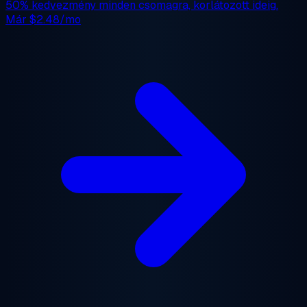
50% kedvezmény
minden csomagra, korlátozott ideig.
Már
$2.48/mo