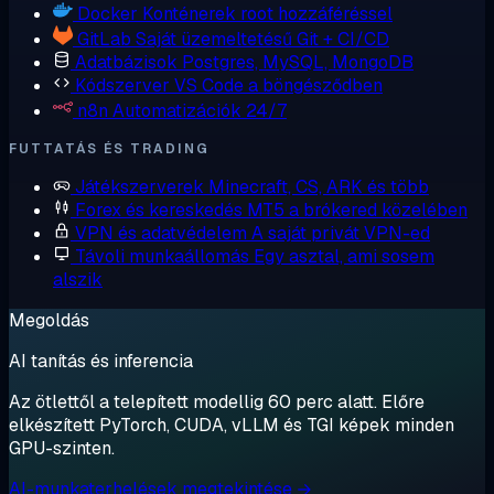
Docker
Konténerek root hozzáféréssel
GitLab
Saját üzemeltetésű Git + CI/CD
Adatbázisok
Postgres, MySQL, MongoDB
Kódszerver
VS Code a böngésződben
n8n
Automatizációk 24/7
FUTTATÁS ÉS TRADING
Játékszerverek
Minecraft, CS, ARK és több
Forex és kereskedés
MT5 a brókered közelében
VPN és adatvédelem
A saját privát VPN-ed
Távoli munkaállomás
Egy asztal, ami sosem
alszik
Megoldás
AI tanítás és inferencia
Az ötlettől a telepített modellig 60 perc alatt. Előre
elkészített PyTorch, CUDA, vLLM és TGI képek minden
GPU-szinten.
AI-munkaterhelések megtekintése →