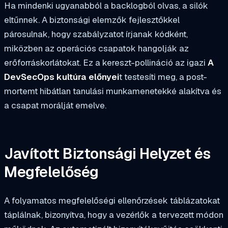
Ha mindenki ugyanabból a backlogból olvas, a silók
eltűnnek. A biztonsági elemzők fejlesztőkkel
párosulnak, hogy szabályzatot írjanak kódként,
miközben az operációs csapatok hangolják az
erőforráskorlátokat. Ez a kereszt-pollináció az igazi
A
DevSecOps kultúra előnyei
t testesíti meg, a post-
mortemt hibátlan tanulási munkamenetekké alakítva és
a csapat morálját emelve.
Javított Biztonsági Helyzet és
Megfelelőség
A folyamatos megfelelőségi ellenőrzések táblázatokat
táplálnak, bizonyítva, hogy a vezérlők a tervezett módon