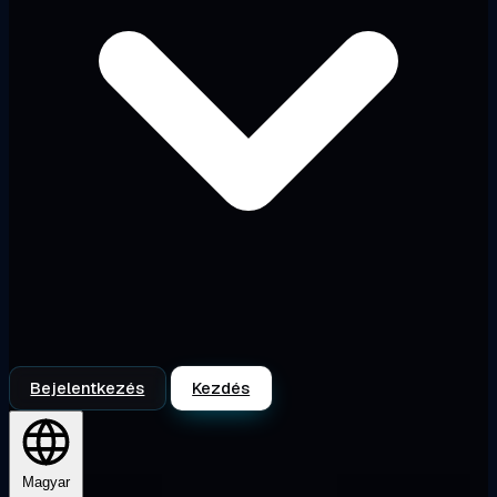
Bejelentkezés
Kezdés
Magyar