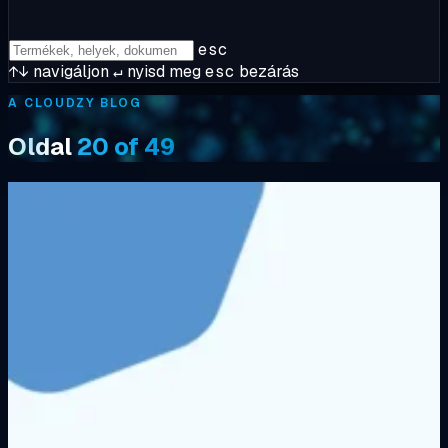
esc
↑↓
navigáljon
↵
nyisd meg
esc
bezárás
A CLOUDZY BLOG
Oldal
20 of 49