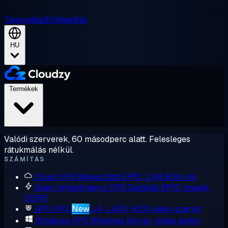
Támogatás
Értékesítés
HU
Termékek
Valódi szerverek, 60 másodperc alatt. Felesleges
rátukmálás nélkül.
SZÁMÍTÁS
Cloud VPS
Megosztott EPYC, 2,48 $/hó-tól
Nagy teljesítményű VPS
Dedikált EPYC magok,
DDR5
GPU VPS
New
L4, L40S, H100 igény szerint
Windows VPS
Windows Server, teljes admin