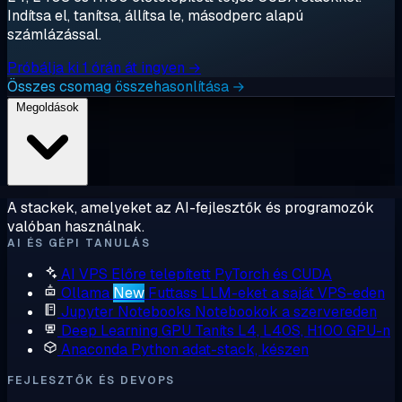
Indítsa el, tanítsa, állítsa le, másodperc alapú
számlázással.
Próbálja ki 1 órán át ingyen →
Összes csomag összehasonlítása →
Megoldások
A stackek, amelyeket az AI-fejlesztők és programozók
valóban használnak.
AI ÉS GÉPI TANULÁS
AI VPS
Előre telepített PyTorch és CUDA
Ollama
New
Futtass LLM-eket a saját VPS-eden
Jupyter Notebooks
Notebookok a szervereden
Deep Learning GPU
Taníts L4, L40S, H100 GPU-n
Anaconda
Python adat-stack, készen
FEJLESZTŐK ÉS DEVOPS