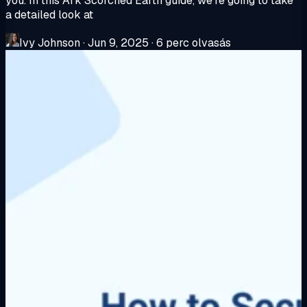
you. In this Ark Scorched Earth guide, we’re going to take
a detailed look at
Ivy Johnson
·
Jun 9, 2025
·
6 perc olvasás