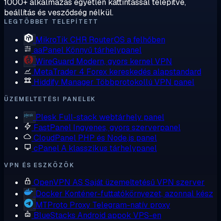
1000+ alkalmazás egyetlen kattintással telepítve,
beállítás és vesződség nélkül.
LEGTÖBBET TELEPÍTETT
MikroTik CHR
RouterOS a felhőben
aaPanel
Könnyű tárhelypanel
WireGuard
Modern, gyors kernel VPN
MetaTrader 4
Forex kereskedés alapstandard
Hiddify Manager
Többprotokollú VPN panel
ÜZEMELTETÉSI PANELEK
Plesk
Full-stack webtárhely panel
FastPanel
Ingyenes, gyors szerverpanel
CloudPanel
PHP és Node.js panel
cPanel
A klasszikus tárhelypanel
VPN ÉS ESZKÖZÖK
OpenVPN AS
Saját üzemeltetésű VPN szerver
Docker
Konténer-futtatókörnyezet, azonnal kész
MTProto Proxy
Telegram-natív proxy
BlueStacks
Android appok VPS-en