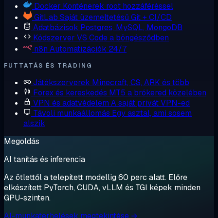
Docker
Konténerek root hozzáféréssel
GitLab
Saját üzemeltetésű Git + CI/CD
Adatbázisok
Postgres, MySQL, MongoDB
Kódszerver
VS Code a böngésződben
n8n
Automatizációk 24/7
FUTTATÁS ÉS TRADING
Játékszerverek
Minecraft, CS, ARK és több
Forex és kereskedés
MT5 a brókered közelében
VPN és adatvédelem
A saját privát VPN-ed
Távoli munkaállomás
Egy asztal, ami sosem
alszik
Megoldás
AI tanítás és inferencia
Az ötlettől a telepített modellig 60 perc alatt. Előre
elkészített PyTorch, CUDA, vLLM és TGI képek minden
GPU-szinten.
AI-munkaterhelések megtekintése →