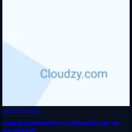
Gaming és média
Hogyan csökkentheted a Minecraft szerver
lassúságát?