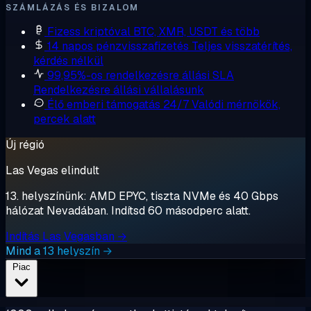
SZÁMLÁZÁS ÉS BIZALOM
Fizess kriptóval
BTC, XMR, USDT és több
14 napos pénzvisszafizetés
Teljes visszatérítés,
kérdés nélkül
99,95%-os rendelkezésre állási SLA
Rendelkezésre állási vállalásunk
Élő emberi támogatás 24/7
Valódi mérnökök,
percek alatt
Új régió
Las Vegas elindult
13. helyszínünk: AMD EPYC, tiszta NVMe és 40 Gbps
hálózat Nevadában. Indítsd 60 másodperc alatt.
Indítás Las Vegasban →
Mind a 13 helyszín →
Piac