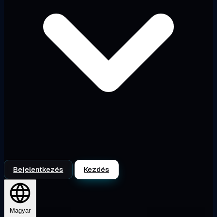
Bejelentkezés
Kezdés
Magyar