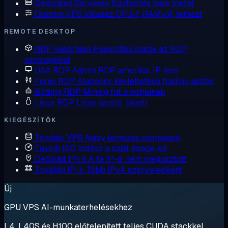
Dedicated Serverek
Egybérlős bare metal
Custom VPS
Válassz CPU-t, RAM-ot, lemezt
REMOTE DESKTOP
RDP vásárlása
Hasonlítsd össze az RDP
csomagokat
USA RDP
Admin RDP amerikai IP-ken
Forex RDP
Alacsony késleltetésű trading asztal
Botting RDP
Mindig fut a botjainak
Linux RDP
Linux asztal, távoli
KIEGÉSZÍTŐK
Tárolási VPS
Nagy lemezes csomagok
Egyedi ISO
Indítsd a saját image-ed
Dedikált IPv4
A te IP-d, nem megosztott
További IP-k
Több IPv4 szerverenként
Új
GPU VPS AI-munkaterhelésekhez
L4, L40S és H100 előtelepített teljes CUDA stackkel.