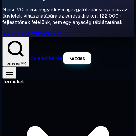
Nincs VC, nincs negyedéves igazgatótanácsi nyomás az
ügyfelek kihasználására az egress díjakon. 122 000+
fejlesztőnek felelünk, nem egy anyacég táblázatának.
Ismerje meg történetünket →
Bejelentkezés
Kezdés
⌘K
Keresés
Termékek