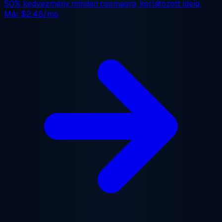
50% kedvezmény
minden csomagra, korlátozott ideig.
Már
$2.48/mo