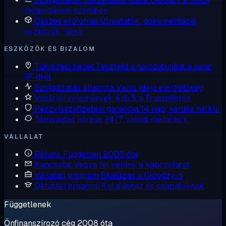
megoldással szemben
Összes erőforrás
Útmutatók, dokumentáció,
eszközök, hírek
ESZKÖZÖK ÉS BIZALOM
Tükrözési nézet
Teszteld a hálózatunkat a saját
IP-dről
Szolgáltatás állapota
Valós idejű elérhetőség
Vásárlói vélemények
4,6/5 a Trustpiloton
Pénzvisszafizetési garancia
14 nap, kérdés nélkül
Támogatás kérése
24/7, valódi mérnökök
VÁLLALAT
Rólunk
Független 2008 óta
Kapcsolat
Vegye fel velünk a kapcsolatot
Vállalati program
Skálázás a Cloudzy-n
Oktatási program
Kutatáshoz és csapatoknak
Függetlenek
Önfinanszírozó cég 2008 óta