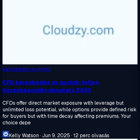
Kereskedés és kripto
CFD kereskedés vs opciók: teljes
összehasonlító útmutató 2025
CFDs offer direct market exposure with leverage but
unlimited loss potential, while options provide defined risk
for buyers but with time decay affecting premiums. Your
choice depe
Kelly Watson
·
Jun 9, 2025
·
12 perc olvasás