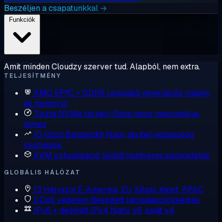
Beszéljen a csapatunkkal →
Funkciók
Amit minden Cloudzy szerver tud. Alapból, nem extra.
TELJESÍTMÉNY
AMD EPYC + DDR5
Legújabb generációs magok
és memória
Tiszta NVMe tárhely
Soha nincs mechanikus
lemez
10 Gbps Bandwidth
Nagy átviteli sebességű
csomagok
KVM virtualizáció
Valódi hardveres elszigetelés
GLOBÁLIS HÁLÓZAT
13 Helyszín
É-Amerika, EU, Közel-Kelet, APAC
DDoS védelem
Beépített támadáscsökkentés
IPv6 + dedikált IPv4
Natív v6, saját v4