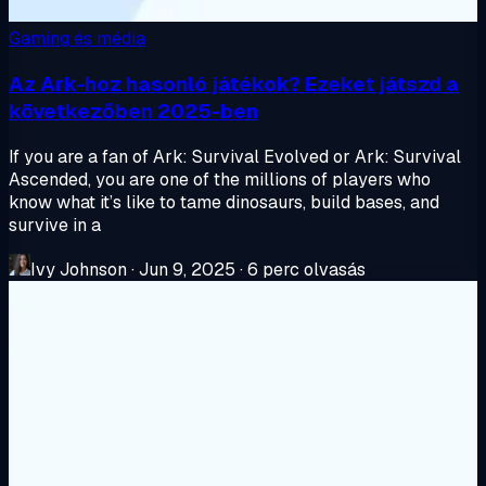
Gaming és média
Az Ark-hoz hasonló játékok? Ezeket játszd a
következőben 2025-ben
If you are a fan of Ark: Survival Evolved or Ark: Survival
Ascended, you are one of the millions of players who
know what it’s like to tame dinosaurs, build bases, and
survive in a
Ivy Johnson
·
Jun 9, 2025
·
6 perc olvasás