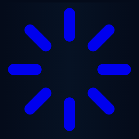
Ugrás a fő tartalomra