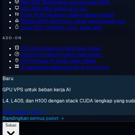
Beli RDP
Bandingkan semua paket RDP
USA RDP
RDP admin di IP AS
Forex RDP
Desktop trading latensi rendah
Botting RDP
Aktif terus untuk menjalankan bot
Linux RDP
Desktop Linux, jarak jauh
ADD-ON
VPS Penyimpanan
Paket disk besar
Custom ISO
Boot image Anda sendiri
IPv4 Khusus
IP Anda, tidak dibagi
IP tambahan
Beberapa IPv4 per server
Baru
GPU VPS untuk beban kerja AI
L4, L40S, dan H100 dengan stack CUDA lengkap yang sudah t
Coba gratis 1 jam →
Bandingkan semua paket →
Solusi