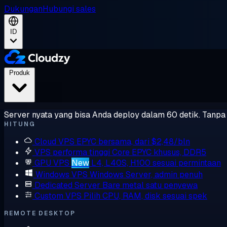
Dukungan
Hubungi sales
ID
Produk
Server nyata yang bisa Anda deploy dalam 60 detik. Tanpa l
HITUNG
Cloud VPS
EPYC bersama, dari $2,48/bln
VPS performa tinggi
Core EPYC khusus, DDR5
GPU VPS
New
L4, L40S, H100 sesuai permintaan
Windows VPS
Windows Server, admin penuh
Dedicated Server
Bare metal satu penyewa
Custom VPS
Pilih CPU, RAM, disk sesuai spek
REMOTE DESKTOP