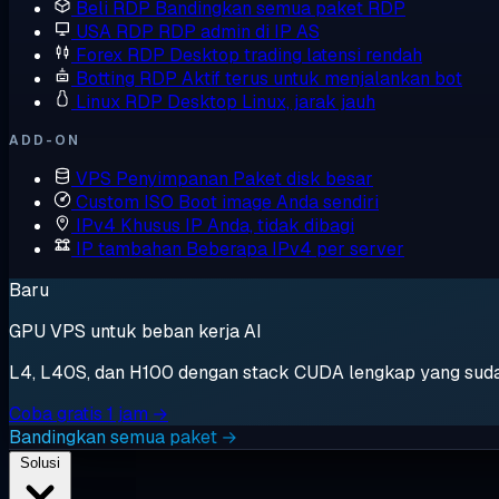
Beli RDP
Bandingkan semua paket RDP
USA RDP
RDP admin di IP AS
Forex RDP
Desktop trading latensi rendah
Botting RDP
Aktif terus untuk menjalankan bot
Linux RDP
Desktop Linux, jarak jauh
ADD-ON
VPS Penyimpanan
Paket disk besar
Custom ISO
Boot image Anda sendiri
IPv4 Khusus
IP Anda, tidak dibagi
IP tambahan
Beberapa IPv4 per server
Baru
GPU VPS untuk beban kerja AI
L4, L40S, dan H100 dengan stack CUDA lengkap yang sudah t
Coba gratis 1 jam →
Bandingkan semua paket →
Solusi