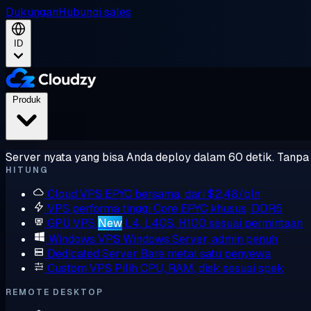
Dukungan
Hubungi sales
ID
Produk
Server nyata yang bisa Anda deploy dalam 60 detik. Tanpa l
HITUNG
Cloud VPS
EPYC bersama, dari $2,48/bln
VPS performa tinggi
Core EPYC khusus, DDR5
GPU VPS
New
L4, L40S, H100 sesuai permintaan
Windows VPS
Windows Server, admin penuh
Dedicated Server
Bare metal satu penyewa
Custom VPS
Pilih CPU, RAM, disk sesuai spek
REMOTE DESKTOP