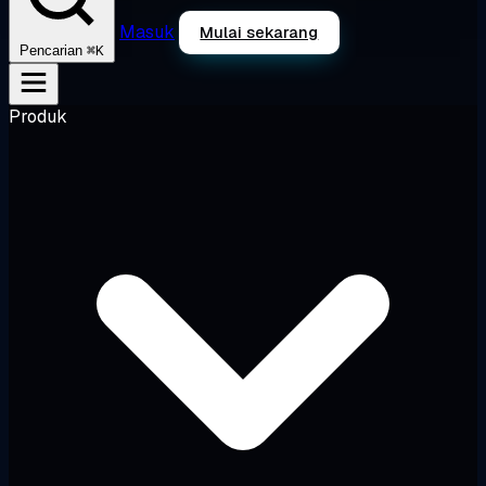
Masuk
Mulai sekarang
⌘K
Pencarian
Produk