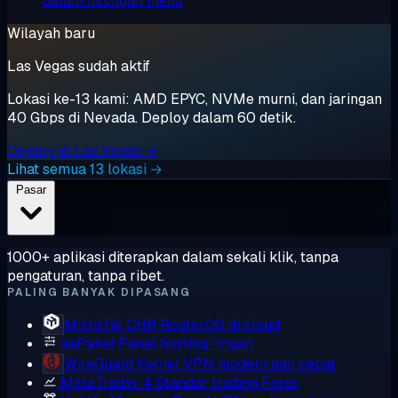
dalam hitungan menit
Wilayah baru
Las Vegas sudah aktif
Lokasi ke-13 kami: AMD EPYC, NVMe murni, dan jaringan
40 Gbps di Nevada. Deploy dalam 60 detik.
Deploy di Las Vegas →
Lihat semua 13 lokasi →
Pasar
1000+ aplikasi diterapkan dalam sekali klik, tanpa
pengaturan, tanpa ribet.
PALING BANYAK DIPASANG
MikroTik CHR
RouterOS di cloud
aaPanel
Panel hosting ringan
WireGuard
Kernel VPN modern dan cepat
MetaTrader 4
Standar trading Forex