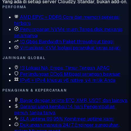
Yang ada di setiap server Cloudzy. Standar, bukan add-on.
PERFORMA
AMD EPYC + DDR5
Core dan memori generasi
terbaru
Penyimpanan NVMe murni
Tanpa disk mekanis,
selamanya
10 Gbps Bandwidth
Paket throughput tinggi
Virtualisasi KVM
Isolasi perangkat keras sejati
JARINGAN GLOBAL
13 Lokasi
NA, Eropa, Timur Tengah, APAC
Perlindungan DDoS
Mitigasi serangan bawaan
IPv6 + IPv4 khusus
v6 native, v4 milik Anda
PENAGIHAN & KEPERCAYAAN
Bayar dengan kripto
BTC, XMR, USDT, dan lainnya
Garansi uang kembali 14 hari
Pengembalian
penuh, tanpa tanya
SLA uptime 99,95%
Komitmen uptime kami
Dukungan manusia 24/7
Engineer sungguhan,