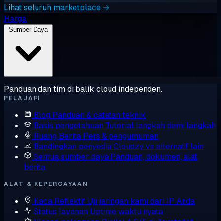
Lihat seluruh marketplace →
Harga
Sumber Daya
Panduan dan tim di balik cloud independen.
PELAJARI
Blog
Panduan & catatan teknik
Basis pengetahuan
Tutorial langkah demi langkah
Ruang Berita
Pers & pengumuman
Bandingkan penyedia
Cloudzy vs alternatif lain
Semua sumber daya
Panduan, dokumen, alat,
berita
ALAT & KEPERCAYAAN
Kaca Reflektif
Uji jaringan kami dari IP Anda
Status layanan
Uptime waktu nyata