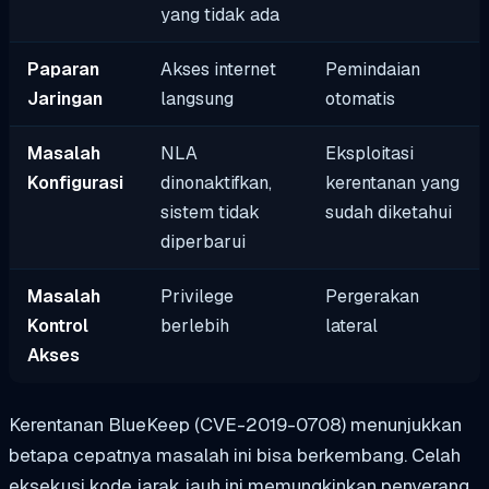
yang tidak ada
Paparan
Akses internet
Pemindaian
Jaringan
langsung
otomatis
Masalah
NLA
Eksploitasi
Konfigurasi
dinonaktifkan,
kerentanan yang
sistem tidak
sudah diketahui
diperbarui
Masalah
Privilege
Pergerakan
Kontrol
berlebih
lateral
Akses
Kerentanan BlueKeep (CVE-2019-0708) menunjukkan
betapa cepatnya masalah ini bisa berkembang. Celah
eksekusi kode jarak jauh ini memungkinkan penyerang