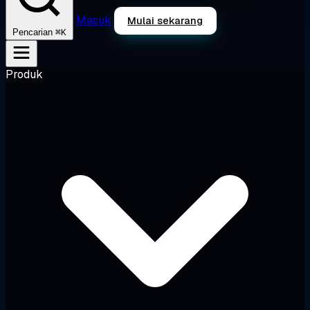
Masuk
Mulai sekarang
⌘K
Pencarian
Produk