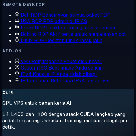
REMOTE DESKTOP
Beli RDP
Bandingkan semua paket RDP
USA RDP
RDP admin di IP AS
Forex RDP
Desktop trading latensi rendah
Botting RDP
Aktif terus untuk menjalankan bot
Linux RDP
Desktop Linux, jarak jauh
ADD-ON
VPS Penyimpanan
Paket disk besar
Custom ISO
Boot image Anda sendiri
IPv4 Khusus
IP Anda, tidak dibagi
IP tambahan
Beberapa IPv4 per server
Baru
GPU VPS untuk beban kerja AI
L4, L40S, dan H100 dengan stack CUDA lengkap yang
sudah terpasang. Jalankan, training, matikan, ditagih per
detik.