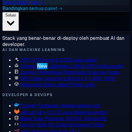
Coba gratis 1 jam →
Bandingkan semua paket →
Solusi
Stack yang benar-benar di-deploy oleh pembuat AI dan
developer.
AI DAN MACHINE LEARNING
VPS AI
PyTorch & CUDA siap pakai
Ollama
New
Jalankan LLM di VPS Anda sendiri
Jupyter Notebooks
Notebook di server Anda
GPU Deep Learning
Latih di L4, L40S, H100
Anaconda
Stack data Python, siap
DEVELOPER & DEVOPS
Docker
Kontainer dengan akses root
GitLab
Git + CI/CD yang dikelola sendiri
Basis Data
Postgres, MySQL, MongoDB
Server Kode
VS Code di browser Anda
n8n
Otomasi berjalan 24/7