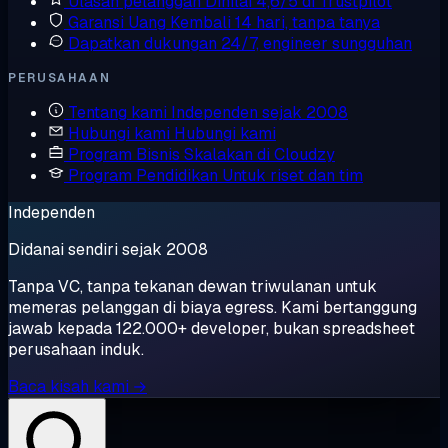
Ulasan pelanggan
Dinilai 4,6/5 di Trustpilot
Garansi Uang Kembali
14 hari, tanpa tanya
Dapatkan dukungan
24/7, engineer sungguhan
PERUSAHAAN
Tentang kami
Independen sejak 2008
Hubungi kami
Hubungi kami
Program Bisnis
Skalakan di Cloudzy
Program Pendidikan
Untuk riset dan tim
Independen
Didanai sendiri sejak 2008
Tanpa VC, tanpa tekanan dewan triwulanan untuk
memeras pelanggan di biaya egress. Kami bertanggung
jawab kepada 122.000+ developer, bukan spreadsheet
perusahaan induk.
Baca kisah kami →