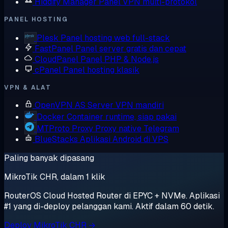
Hiddify Manager
Panel VPN multi-protokol
PANEL HOSTING
Plesk
Panel hosting web full-stack
FastPanel
Panel server gratis dan cepat
CloudPanel
Panel PHP & Node.js
cPanel
Panel hosting klasik
VPN & ALAT
OpenVPN AS
Server VPN mandiri
Docker
Container runtime, siap pakai
MTProto Proxy
Proxy native Telegram
BlueStacks
Aplikasi Android di VPS
Paling banyak dipasang
MikroTik CHR, dalam 1 klik
RouterOS Cloud Hosted Router di EPYC + NVMe. Aplikasi
#1 yang di-deploy pelanggan kami. Aktif dalam 60 detik.
Deploy MikroTik CHR →