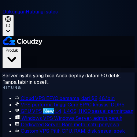
Dukungan
Hubungi sales
ID
Produk
Server nyata yang bisa Anda deploy dalam 60 detik.
Tanpa labirin upsell.
HITUNG
Cloud VPS
EPYC bersama, dari $2,48/bln
VPS performa tinggi
Core EPYC khusus, DDR5
GPU VPS
New
L4, L40S, H100 sesuai permintaan
Windows VPS
Windows Server, admin penuh
Dedicated Server
Bare metal satu penyewa
Custom VPS
Pilih CPU, RAM, disk sesuai spek