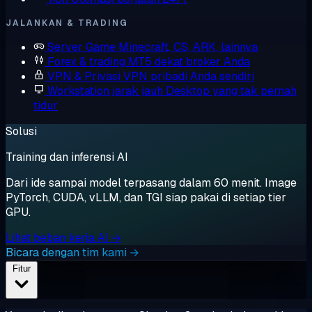
JALANKAN & TRADING
Server Game
Minecraft, CS, ARK, lainnya
Forex & trading
MT5 dekat broker Anda
VPN & Privasi
VPN pribadi Anda sendiri
Workstation jarak jauh
Desktop yang tak pernah
tidur
Solusi
Training dan inferensi AI
Dari ide sampai model terpasang dalam 60 menit. Image
PyTorch, CUDA, vLLM, dan TGI siap pakai di setiap tier
GPU.
Lihat beban kerja AI →
Bicara dengan tim kami →
Fitur