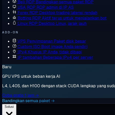
Beli RDP
Bandingkan semua paket RDP
USA RDP
RDP admin di IP AS
Forex RDP
Desktop trading latensi rendah
Botting RDP
Aktif terus untuk menjalankan bot
Linux RDP
Desktop Linux, jarak jauh
ADD-ON
VPS Penyimpanan
Paket disk besar
Custom ISO
Boot image Anda sendiri
IPv4 Khusus
IP Anda, tidak dibagi
IP tambahan
Beberapa IPv4 per server
Baru
GPU VPS untuk beban kerja AI
L4, L40S, dan H100 dengan stack CUDA lengkap yang sudah t
Coba gratis 1 jam →
Bandingkan semua paket →
Solusi