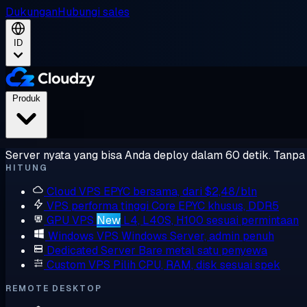
Dukungan
Hubungi sales
ID
Produk
Server nyata yang bisa Anda deploy dalam 60 detik. Tanpa l
HITUNG
Cloud VPS
EPYC bersama, dari $2,48/bln
VPS performa tinggi
Core EPYC khusus, DDR5
GPU VPS
New
L4, L40S, H100 sesuai permintaan
Windows VPS
Windows Server, admin penuh
Dedicated Server
Bare metal satu penyewa
Custom VPS
Pilih CPU, RAM, disk sesuai spek
REMOTE DESKTOP