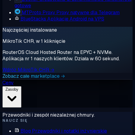
gotowe
MTProto Proxy
Proxy natywne dla Telegram
BlueStacks
Aplikacje Android na VPS
Najczęściej instalowane
MikroTik CHR, w 1 kliknięcie
RouterOS Cloud Hosted Router na EPYC + NVMe.
Aplikacja nr 1 naszych klientów. Działa w 60 sekund.
Wdróż MikroTik CHR →
Zobacz całe marketplace →
Ceny
Zasoby
Przewodniki i zespół niezależnej chmury.
NAUCZ SIĘ
Blog
Przewodniki i notatki inżynierskie