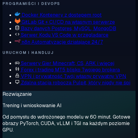
PROGRAMIŚCI I DEVOPS
Docker
Kontenery z dostępem root
GitLab
Git + CI/CD na własnym serwerze
Bazy danych
Postgres, MySQL, MongoDB
Serwer Kodu
VS Code w przeglądarce
n8n
Automatyzacje działające 24/7
URUCHOM I HANDLUJ
Serwery Gier
Minecraft, CS, ARK i więcej
Forex i trading
MT5 blisko Twojego brokera
VPN i prywatność
Twój własny prywatny VPN
Zdalna stacja robocza
Pulpit, który nigdy nie śpi
Rozwiązanie
Trening i wnioskowanie AI
Od pomysłu do wdrożonego modelu w 60 minut. Gotowe
obrazy PyTorch, CUDA, vLLM i TGI na każdym poziomie
GPU.