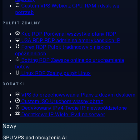
Custom VPS
Wybierz CPU, RAM i dysk wg
potrzeb
PULPIT ZDALNY
Kup RDP
Porównaj wszystkie plany RDP
USA RDP
RDP admin na amerykańskich IP
Forex RDP
Pulpit tradingowy o niskich
opóźnieniach
Botting RDP
Zawsze online do uruchamiania
botów
Linux RDP
Zdalny pulpit Linux
DODATKI
VPS do przechowywania
Plany z dużym dyskiem
Custom ISO
Uruchom własny obraz
Dedykowany IPv4
Twoje IP, niewspółdzielone
Dodatkowe IP
Wiele IPv4 na serwer
Nowy
GPU VPS pod obciążenia AI