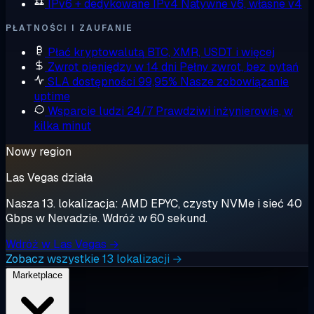
IPv6 + dedykowane IPv4
Natywne v6, własne v4
PŁATNOŚCI I ZAUFANIE
Płać kryptowalutą
BTC, XMR, USDT i więcej
Zwrot pieniędzy w 14 dni
Pełny zwrot, bez pytań
SLA dostępności 99,95%
Nasze zobowiązanie
uptime
Wsparcie ludzi 24/7
Prawdziwi inżynierowie, w
kilka minut
Nowy region
Las Vegas działa
Nasza 13. lokalizacja: AMD EPYC, czysty NVMe i sieć 40
Gbps w Nevadzie. Wdróż w 60 sekund.
Wdróż w Las Vegas →
Zobacz wszystkie 13 lokalizacji →
Marketplace