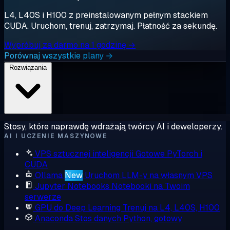
L4, L40S i H100 z preinstalowanym pełnym stackiem
CUDA. Uruchom, trenuj, zatrzymaj. Płatność za sekundę.
Wypróbuj za darmo na 1 godzinę →
Porównaj wszystkie plany →
Rozwiązania
Stosy, które naprawdę wdrażają twórcy AI i deweloperzy.
AI I UCZENIE MASZYNOWE
VPS sztucznej inteligencji
Gotowe PyTorch i
CUDA
Ollama
New
Uruchom LLM-y na własnym VPS
Jupyter Notebooks
Notebooki na Twoim
serwerze
GPU do Deep Learning
Trenuj na L4, L40S, H100
Anaconda
Stos danych Python, gotowy