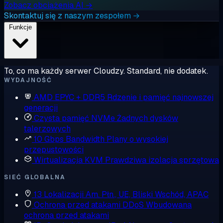
Zobacz obciążenia AI →
Skontaktuj się z naszym zespołem →
Funkcje
To, co ma każdy serwer Cloudzy. Standard, nie dodatek.
WYDAJNOŚĆ
AMD EPYC + DDR5
Rdzenie i pamięć najnowszej
generacji
Czysta pamięć NVMe
Żadnych dysków
talerzowych
10 Gbps Bandwidth
Plany o wysokiej
przepustowości
Wirtualizacja KVM
Prawdziwa izolacja sprzętowa
SIEĆ GLOBALNA
13 Lokalizacji
Am. Płn., UE, Bliski Wschód, APAC
Ochrona przed atakami DDoS
Wbudowana
ochrona przed atakami