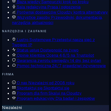
Baza wiedzy
Samouczki krok po kroku
Sala redakcyjna
Prasa i ogłoszenia
Porównaj dostawców
Cloudzy kontra alternatywy
Wszystkie zasoby
Przewodniki, dokumentacja,
narzędzia, aktualności
NARZĘDZIA I ZAUFANIE
Lustro Systemowe
Przetestuj naszą sieć z
Twojego IP
Status usług
Dostępność na żywo
Opinie klientów
Ocena 4,6/5 na Trustpilot
Gwarancja zwrotu pieniędzy
14 dni, bez pytań
Pomoc techniczna
24/7, prawdziwi inżynierowie
FIRMA
O nas
Niezależni od 2008 roku
Skontaktuj się
Skontaktuj się
Program dla firm
Skaluj na Cloudzy
Program edukacyjny
Dla badań i zespołów
Niezależni