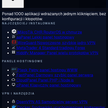
Ponad 1000 aplikacji wdrażanych jednym kliknięciem, bez
konfiguracji i kłopotów.
NAJCZĘŚCIEJ INSTALOWANE
MikroTik CHR
RouterOS w chmurze
aaPanel
Lekki panel hostingowy
WireGuard
Nowoczesne, szybkie jądro VPN
MetaTrader 4
Standard tradingu Forex
Hiddify Manager
Panel wielu protokołów VPN
PANELE HOSTINGOWE
Plesk
Pełny panel hostingu WWW
FastPanel
Darmowy, szybki panel serwera
CloudPanel
Panel PHP i Node.js
cPanel
Klasyczny panel hostingowy
VPN I NARZĘDZIA
OpenVPN AS
Samodzielny serwer VPN
Docker
Środowisko uruchomieniowe kontenerów,