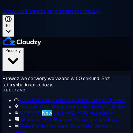
Wsparcie
Skontaktuj się z działem sprzedaży
PL
Produkty
Prawdziwe serwery wdrażane w 60 sekund. Bez
labiryntu dosprzedaży.
OBLICZAĆ
Cloud VPS
Współdzielony EPYC, od 2,48 $/mies
Wydajny VPS
Dedykowane rdzenie EPYC, DDR5
GPU VPS
New
L4, L40S, H100 na żądanie
Windows VPS
Windows Server, pełny admin
Serwery dedykowane
Bare metal jednego
najemcy