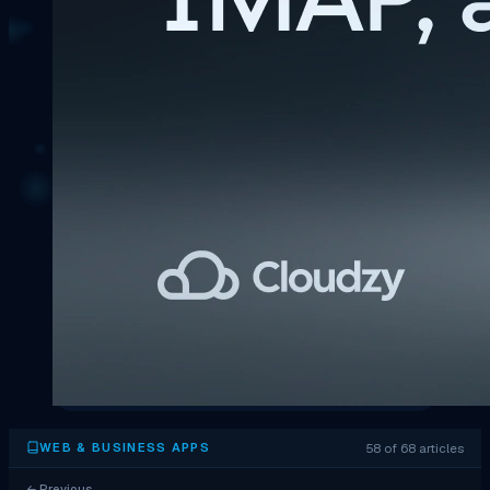
58 of 68 articles
WEB & BUSINESS APPS
←
Previous