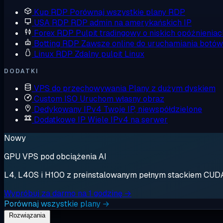
Kup RDP
Porównaj wszystkie plany RDP
USA RDP
RDP admin na amerykańskich IP
Forex RDP
Pulpit tradingowy o niskich opóźnieniac
Botting RDP
Zawsze online do uruchamiania botów
Linux RDP
Zdalny pulpit Linux
DODATKI
VPS do przechowywania
Plany z dużym dyskiem
Custom ISO
Uruchom własny obraz
Dedykowany IPv4
Twoje IP, niewspółdzielone
Dodatkowe IP
Wiele IPv4 na serwer
Nowy
GPU VPS pod obciążenia AI
L4, L40S i H100 z preinstalowanym pełnym stackiem CUDA. 
Wypróbuj za darmo na 1 godzinę →
Porównaj wszystkie plany →
Rozwiązania