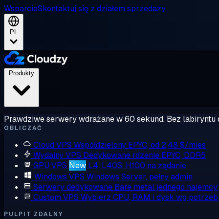
Wsparcie
Skontaktuj się z działem sprzedaży
PL
Produkty
Prawdziwe serwery wdrażane w 60 sekund. Bez labiryntu 
OBLICZAĆ
Cloud VPS
Współdzielony EPYC, od 2,48 $/mies
Wydajny VPS
Dedykowane rdzenie EPYC, DDR5
GPU VPS
New
L4, L40S, H100 na żądanie
Windows VPS
Windows Server, pełny admin
Serwery dedykowane
Bare metal jednego najemcy
Custom VPS
Wybierz CPU, RAM i dysk wg potrzeb
PULPIT ZDALNY