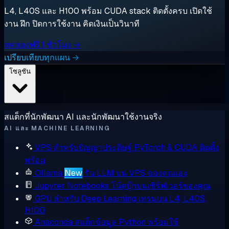
L4, L40S และ H100 พร้อม CUDA stack ติดตั้งครบ เปิดใช้
งาน ฝึก ปิดการใช้งาน คิดเงินเป็นวินาที
ทดลองฟรี 1 ชั่วโมง →
เปรียบเทียบทุกแผน →
โซลูชัน
สแต็กที่นักพัฒนา AI และนักพัฒนาใช้งานจริง
AI และ MACHINE LEARNING
VPS สำหรับปัญญาประดิษฐ์
PyTorch & CUDA ติดตั้ง
พร้อม
Ollama
New
รัน LLM บน VPS ของคุณเอง
Jupyter Notebooks
โน้ตบุ๊กบนเซิร์ฟเวอร์ของคุณ
GPU สำหรับ Deep Learning
เทรนบน L4, L40S,
H100
Anaconda
สแต็กข้อมูล Python พร้อมใช้