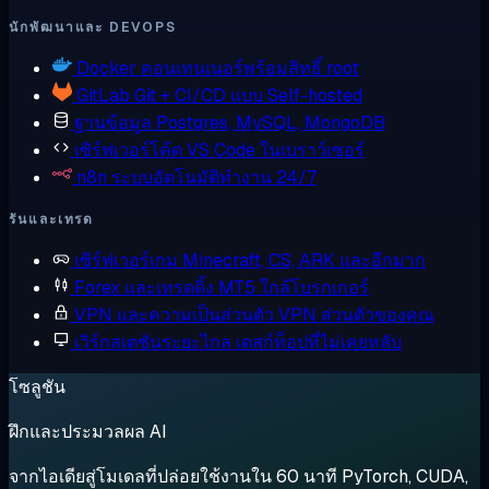
นักพัฒนาและ DEVOPS
Docker
คอนเทนเนอร์พร้อมสิทธิ์ root
GitLab
Git + CI/CD แบบ Self-hosted
ฐานข้อมูล
Postgres, MySQL, MongoDB
เซิร์ฟเวอร์โค้ด
VS Code ในเบราว์เซอร์
n8n
ระบบอัตโนมัติทำงาน 24/7
รันและเทรด
เซิร์ฟเวอร์เกม
Minecraft, CS, ARK และอีกมาก
Forex และเทรดดิ้ง
MT5 ใกล้โบรกเกอร์
VPN และความเป็นส่วนตัว
VPN ส่วนตัวของคุณ
เวิร์กสเตชันระยะไกล
เดสก์ท็อปที่ไม่เคยหลับ
โซลูชัน
ฝึกและประมวลผล AI
จากไอเดียสู่โมเดลที่ปล่อยใช้งานใน 60 นาที PyTorch, CUDA,