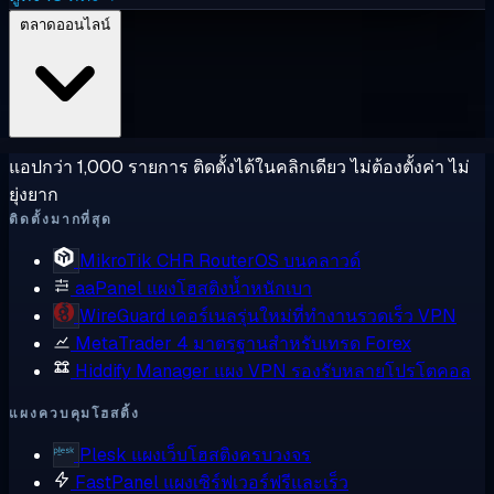
ตลาดออนไลน์
แอปกว่า 1,000 รายการ ติดตั้งได้ในคลิกเดียว ไม่ต้องตั้งค่า ไม่
ยุ่งยาก
ติดตั้งมากที่สุด
MikroTik CHR
RouterOS บนคลาวด์
aaPanel
แผงโฮสติงน้ำหนักเบา
WireGuard
เคอร์เนลรุ่นใหม่ที่ทำงานรวดเร็ว VPN
MetaTrader 4
มาตรฐานสำหรับเทรด Forex
Hiddify Manager
แผง VPN รองรับหลายโปรโตคอล
แผงควบคุมโฮสติ้ง
Plesk
แผงเว็บโฮสติงครบวงจร
FastPanel
แผงเซิร์ฟเวอร์ฟรีและเร็ว