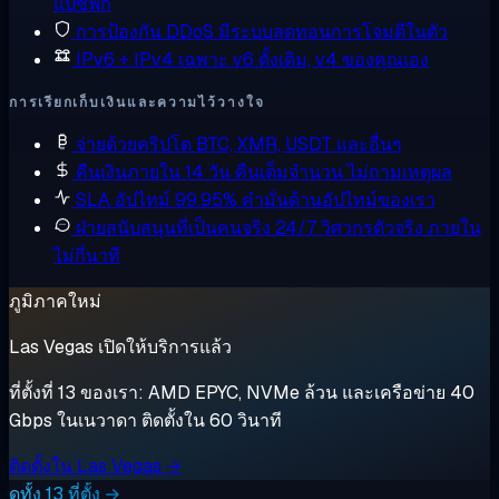
แปซิฟิก
การป้องกัน DDoS
มีระบบลดทอนการโจมตีในตัว
IPv6 + IPv4 เฉพาะ
v6 ดั้งเดิม, v4 ของคุณเอง
การเรียกเก็บเงินและความไว้วางใจ
จ่ายด้วยคริปโต
BTC, XMR, USDT และอื่นๆ
คืนเงินภายใน 14 วัน
คืนเต็มจำนวน ไม่ถามเหตุผล
SLA อัปไทม์ 99.95%
คำมั่นด้านอัปไทม์ของเรา
ฝ่ายสนับสนุนที่เป็นคนจริง 24/7
วิศวกรตัวจริง ภายใน
ไม่กี่นาที
ภูมิภาคใหม่
Las Vegas เปิดให้บริการแล้ว
ที่ตั้งที่ 13 ของเรา: AMD EPYC, NVMe ล้วน และเครือข่าย 40
Gbps ในเนวาดา ติดตั้งใน 60 วินาที
ติดตั้งใน Las Vegas →
ดูทั้ง 13 ที่ตั้ง →