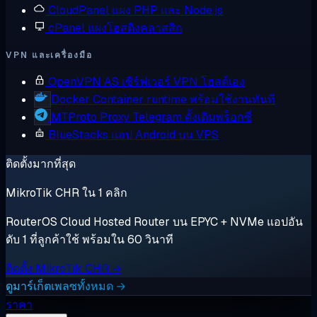
CloudPanel
แผง PHP และ Node.js
cPanel
แผงโฮสติงคลาสสิก
VPN และเครื่องมือ
OpenVPN AS
เซิร์ฟเวอร์ VPN โฮสต์เอง
Docker
Container runtime พร้อมใช้งานทันที
MTProto Proxy
Telegram ดั้งเดิมพร็อกซี่
BlueStacks
แอป Android บน VPS
ติดตั้งมากที่สุด
MikroTik CHR ใน 1 คลิก
RouterOS Cloud Hosted Router บน EPYC + NVMe แอปอัน
ดับ 1 ที่ลูกค้าใช้ พร้อมใน 60 วินาที
ติดตั้ง MikroTik CHR →
ดูมาร์เก็ตเพลซทั้งหมด →
ราคา