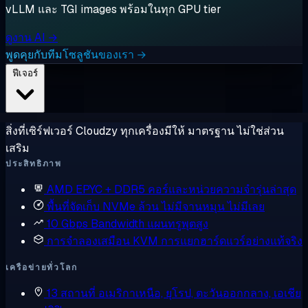
vLLM และ TGI images พร้อมในทุก GPU tier
ดูงาน AI →
พูดคุยกับทีมโซลูชันของเรา →
ฟีเจอร์
สิ่งที่เซิร์ฟเวอร์ Cloudzy ทุกเครื่องมีให้ มาตรฐาน ไม่ใช่ส่วน
เสริม
ประสิทธิภาพ
AMD EPYC + DDR5
คอร์และหน่วยความจำรุ่นล่าสุด
พื้นที่จัดเก็บ NVMe ล้วน
ไม่มีจานหมุน ไม่มีเลย
10 Gbps Bandwidth
แผนทรูพุตสูง
การจำลองเสมือน KVM
การแยกฮาร์ดแวร์อย่างแท้จริง
เครือข่ายทั่วโลก
13 สถานที่
อเมริกาเหนือ, ยุโรป, ตะวันออกกลาง, เอเชีย