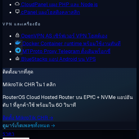
CloudPanel
แผง PHP และ Node.js
cPanel
แผงโฮสติงคลาสสิก
VPN และเครื่องมือ
OpenVPN AS
เซิร์ฟเวอร์ VPN โฮสต์เอง
Docker
Container runtime พร้อมใช้งานทันที
MTProto Proxy
Telegram ดั้งเดิมพร็อกซี่
BlueStacks
แอป Android บน VPS
ติดตั้งมากที่สุด
MikroTik CHR ใน 1 คลิก
RouterOS Cloud Hosted Router บน EPYC + NVMe แอปอัน
ดับ 1 ที่ลูกค้าใช้ พร้อมใน 60 วินาที
ติดตั้ง MikroTik CHR →
ดูมาร์เก็ตเพลซทั้งหมด →
ราคา