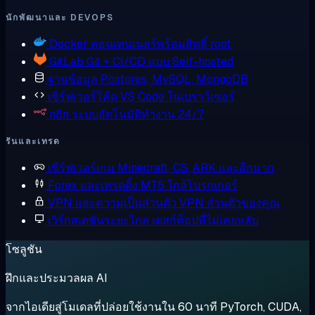
นักพัฒนาและ DEVOPS
Docker
คอนเทนเนอร์พร้อมสิทธิ์ root
GitLab
Git + CI/CD แบบ Self-hosted
ฐานข้อมูล
Postgres, MySQL, MongoDB
เซิร์ฟเวอร์โค้ด
VS Code ในเบราว์เซอร์
n8n
ระบบอัตโนมัติทำงาน 24/7
รันและเทรด
เซิร์ฟเวอร์เกม
Minecraft, CS, ARK และอีกมาก
Forex และเทรดดิ้ง
MT5 ใกล้โบรกเกอร์
VPN และความเป็นส่วนตัว
VPN ส่วนตัวของคุณ
เวิร์กสเตชันระยะไกล
เดสก์ท็อปที่ไม่เคยหลับ
โซลูชัน
ฝึกและประมวลผล AI
จากไอเดียสู่โมเดลที่ปล่อยใช้งานใน 60 นาที PyTorch, CUDA,