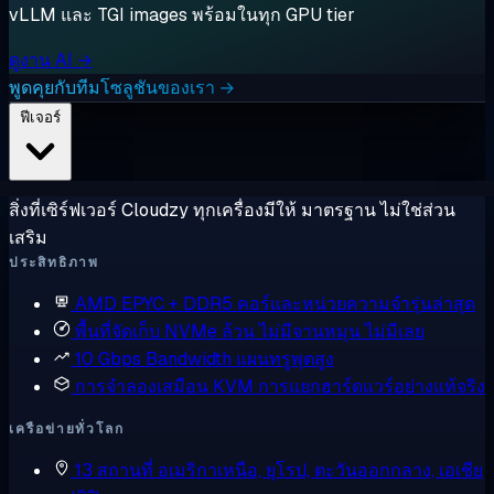
vLLM และ TGI images พร้อมในทุก GPU tier
ดูงาน AI →
พูดคุยกับทีมโซลูชันของเรา →
ฟีเจอร์
สิ่งที่เซิร์ฟเวอร์ Cloudzy ทุกเครื่องมีให้ มาตรฐาน ไม่ใช่ส่วน
เสริม
ประสิทธิภาพ
AMD EPYC + DDR5
คอร์และหน่วยความจำรุ่นล่าสุด
พื้นที่จัดเก็บ NVMe ล้วน
ไม่มีจานหมุน ไม่มีเลย
10 Gbps Bandwidth
แผนทรูพุตสูง
การจำลองเสมือน KVM
การแยกฮาร์ดแวร์อย่างแท้จริง
เครือข่ายทั่วโลก
13 สถานที่
อเมริกาเหนือ, ยุโรป, ตะวันออกกลาง, เอเชีย