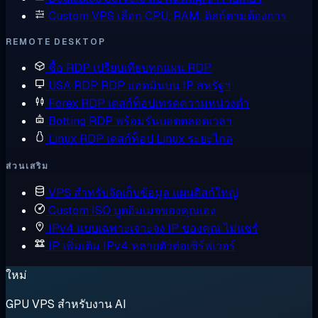
Custom VPS
เลือก CPU, RAM, ดิสก์ตามต้องการ
REMOTE DESKTOP
ซื้อ RDP
เปรียบเทียบทุกแผน RDP
USA RDP
RDP แอดมินบน IP สหรัฐฯ
Forex RDP
เดสก์ท็อปเทรดความหน่วงต่ำ
Botting RDP
พร้อมรันบอตตลอดเวลา
Linux RDP
เดสก์ท็อป Linux ระยะไกล
ส่วนเสริม
VPS สำหรับจัดเก็บข้อมูล
แผนดิสก์ใหญ่
Custom ISO
บูตอิมเมจของคุณเอง
IPv4 แบบเฉพาะเจาะจง
IP ของคุณ ไม่แชร์
IP เพิ่มเติม
IPv4 หลายตัวต่อเซิร์ฟเวอร์
ใหม่
GPU VPS สำหรับงาน AI