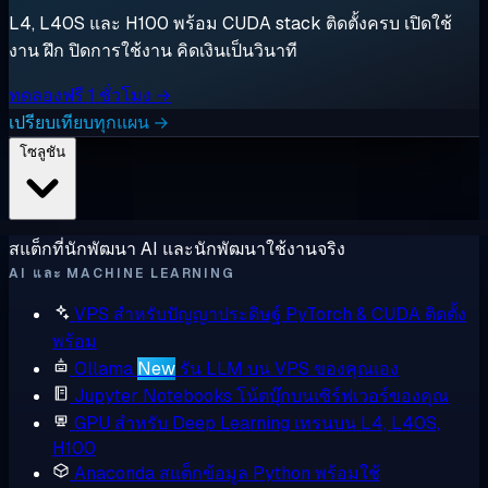
L4, L40S และ H100 พร้อม CUDA stack ติดตั้งครบ เปิดใช้
งาน ฝึก ปิดการใช้งาน คิดเงินเป็นวินาที
ทดลองฟรี 1 ชั่วโมง →
เปรียบเทียบทุกแผน →
โซลูชัน
สแต็กที่นักพัฒนา AI และนักพัฒนาใช้งานจริง
AI และ MACHINE LEARNING
VPS สำหรับปัญญาประดิษฐ์
PyTorch & CUDA ติดตั้ง
พร้อม
Ollama
New
รัน LLM บน VPS ของคุณเอง
Jupyter Notebooks
โน้ตบุ๊กบนเซิร์ฟเวอร์ของคุณ
GPU สำหรับ Deep Learning
เทรนบน L4, L40S,
H100
Anaconda
สแต็กข้อมูล Python พร้อมใช้