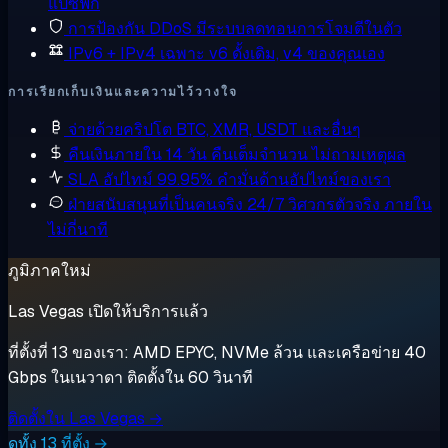
แปซิฟิก
การป้องกัน DDoS
มีระบบลดทอนการโจมตีในตัว
IPv6 + IPv4 เฉพาะ
v6 ดั้งเดิม, v4 ของคุณเอง
การเรียกเก็บเงินและความไว้วางใจ
จ่ายด้วยคริปโต
BTC, XMR, USDT และอื่นๆ
คืนเงินภายใน 14 วัน
คืนเต็มจำนวน ไม่ถามเหตุผล
SLA อัปไทม์ 99.95%
คำมั่นด้านอัปไทม์ของเรา
ฝ่ายสนับสนุนที่เป็นคนจริง 24/7
วิศวกรตัวจริง ภายใน
ไม่กี่นาที
ภูมิภาคใหม่
Las Vegas เปิดให้บริการแล้ว
ที่ตั้งที่ 13 ของเรา: AMD EPYC, NVMe ล้วน และเครือข่าย 40
Gbps ในเนวาดา ติดตั้งใน 60 วินาที
ติดตั้งใน Las Vegas →
ดูทั้ง 13 ที่ตั้ง →