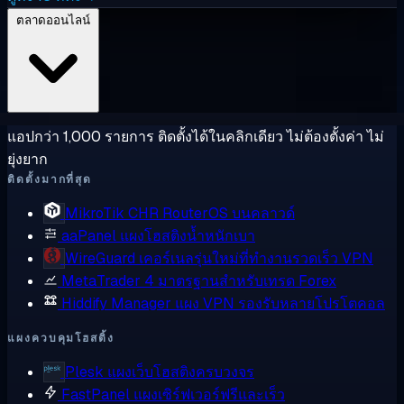
ตลาดออนไลน์
แอปกว่า 1,000 รายการ ติดตั้งได้ในคลิกเดียว ไม่ต้องตั้งค่า ไม่
ยุ่งยาก
ติดตั้งมากที่สุด
MikroTik CHR
RouterOS บนคลาวด์
aaPanel
แผงโฮสติงน้ำหนักเบา
WireGuard
เคอร์เนลรุ่นใหม่ที่ทำงานรวดเร็ว VPN
MetaTrader 4
มาตรฐานสำหรับเทรด Forex
Hiddify Manager
แผง VPN รองรับหลายโปรโตคอล
แผงควบคุมโฮสติ้ง
Plesk
แผงเว็บโฮสติงครบวงจร
FastPanel
แผงเซิร์ฟเวอร์ฟรีและเร็ว