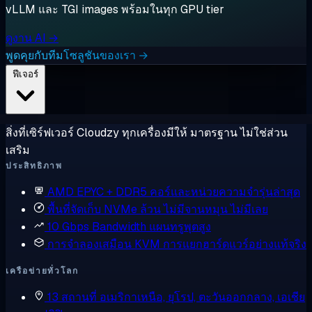
vLLM และ TGI images พร้อมในทุก GPU tier
ดูงาน AI →
พูดคุยกับทีมโซลูชันของเรา →
ฟีเจอร์
สิ่งที่เซิร์ฟเวอร์ Cloudzy ทุกเครื่องมีให้ มาตรฐาน ไม่ใช่ส่วน
เสริม
ประสิทธิภาพ
AMD EPYC + DDR5
คอร์และหน่วยความจำรุ่นล่าสุด
พื้นที่จัดเก็บ NVMe ล้วน
ไม่มีจานหมุน ไม่มีเลย
10 Gbps Bandwidth
แผนทรูพุตสูง
การจำลองเสมือน KVM
การแยกฮาร์ดแวร์อย่างแท้จริง
เครือข่ายทั่วโลก
13 สถานที่
อเมริกาเหนือ, ยุโรป, ตะวันออกกลาง, เอเชีย