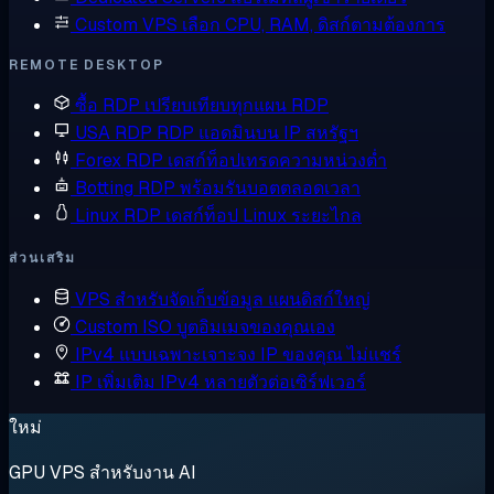
Custom VPS
เลือก CPU, RAM, ดิสก์ตามต้องการ
REMOTE DESKTOP
ซื้อ RDP
เปรียบเทียบทุกแผน RDP
USA RDP
RDP แอดมินบน IP สหรัฐฯ
Forex RDP
เดสก์ท็อปเทรดความหน่วงต่ำ
Botting RDP
พร้อมรันบอตตลอดเวลา
Linux RDP
เดสก์ท็อป Linux ระยะไกล
ส่วนเสริม
VPS สำหรับจัดเก็บข้อมูล
แผนดิสก์ใหญ่
Custom ISO
บูตอิมเมจของคุณเอง
IPv4 แบบเฉพาะเจาะจง
IP ของคุณ ไม่แชร์
IP เพิ่มเติม
IPv4 หลายตัวต่อเซิร์ฟเวอร์
ใหม่
GPU VPS สำหรับงาน AI