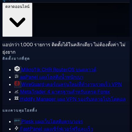
ตลาดออนไลน์
แอปกว่า 1,000 รายการ ติดตั้งได้ในคลิกเดียว ไม่ต้องตั้งค่า ไม่
ยุ่งยาก
ติดตั้งมากที่สุด
MikroTik CHR
RouterOS บนคลาวด์
aaPanel
แผงโฮสติงน้ำหนักเบา
WireGuard
เคอร์เนลรุ่นใหม่ที่ทำงานรวดเร็ว VPN
MetaTrader 4
มาตรฐานสำหรับเทรด Forex
Hiddify Manager
แผง VPN รองรับหลายโปรโตคอล
แผงควบคุมโฮสติ้ง
Plesk
แผงเว็บโฮสติงครบวงจร
FastPanel
แผงเซิร์ฟเวอร์ฟรีและเร็ว