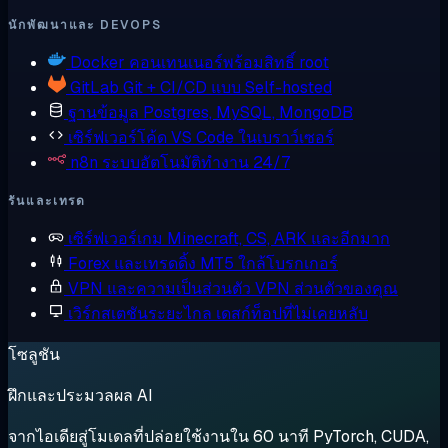
นักพัฒนาและ DEVOPS
Docker
คอนเทนเนอร์พร้อมสิทธิ์ root
GitLab
Git + CI/CD แบบ Self-hosted
ฐานข้อมูล
Postgres, MySQL, MongoDB
เซิร์ฟเวอร์โค้ด
VS Code ในเบราว์เซอร์
n8n
ระบบอัตโนมัติทำงาน 24/7
รันและเทรด
เซิร์ฟเวอร์เกม
Minecraft, CS, ARK และอีกมาก
Forex และเทรดดิ้ง
MT5 ใกล้โบรกเกอร์
VPN และความเป็นส่วนตัว
VPN ส่วนตัวของคุณ
เวิร์กสเตชันระยะไกล
เดสก์ท็อปที่ไม่เคยหลับ
โซลูชัน
ฝึกและประมวลผล AI
จากไอเดียสู่โมเดลที่ปล่อยใช้งานใน 60 นาที PyTorch, CUDA,