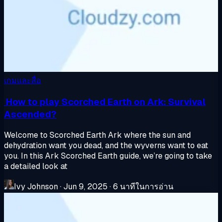
เกมและสื่อ
How to play Scorched Earth on Ark: Survival
Ascended?
Welcome to Scorched Earth Ark where the sun and
dehydration want you dead, and the wyverns want to eat
you. In this Ark Scorched Earth guide, we’re going to take
a detailed look at
Ivy Johnson
·
Jun 9, 2025
·
6 นาทีในการอ่าน