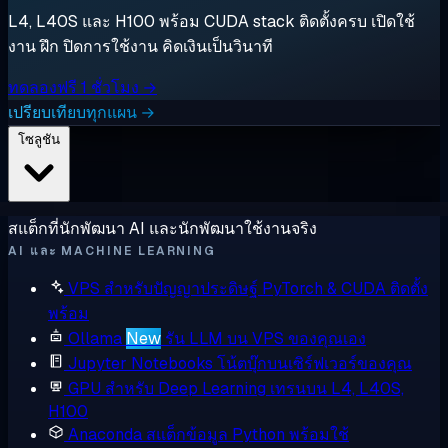
L4, L40S และ H100 พร้อม CUDA stack ติดตั้งครบ เปิดใช้
งาน ฝึก ปิดการใช้งาน คิดเงินเป็นวินาที
ทดลองฟรี 1 ชั่วโมง →
เปรียบเทียบทุกแผน →
โซลูชัน
สแต็กที่นักพัฒนา AI และนักพัฒนาใช้งานจริง
AI และ MACHINE LEARNING
VPS สำหรับปัญญาประดิษฐ์
PyTorch & CUDA ติดตั้ง
พร้อม
Ollama
New
รัน LLM บน VPS ของคุณเอง
Jupyter Notebooks
โน้ตบุ๊กบนเซิร์ฟเวอร์ของคุณ
GPU สำหรับ Deep Learning
เทรนบน L4, L40S,
H100
Anaconda
สแต็กข้อมูล Python พร้อมใช้