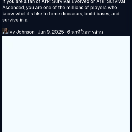
If you are a fan of Ark: Survival Evolved or Ark: Survival
Ascended, you are one of the millions of players who
know what it’s like to tame dinosaurs, build bases, and
survive in a
Ivy Johnson
·
Jun 9, 2025
·
6 นาทีในการอ่าน