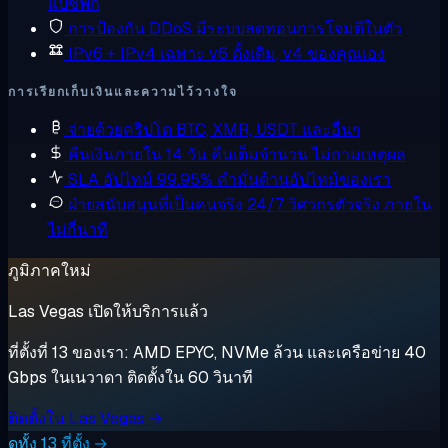
แปซิฟิก
การป้องกัน DDoS
มีระบบลดทอนการโจมตีในตัว
IPv6 + IPv4 เฉพาะ
v6 ดั้งเดิม, v4 ของคุณเอง
การเรียกเก็บเงินและความไว้วางใจ
จ่ายด้วยคริปโต
BTC, XMR, USDT และอื่นๆ
คืนเงินภายใน 14 วัน
คืนเต็มจำนวน ไม่ถามเหตุผล
SLA อัปไทม์ 99.95%
คำมั่นด้านอัปไทม์ของเรา
ฝ่ายสนับสนุนที่เป็นคนจริง 24/7
วิศวกรตัวจริง ภายใน
ไม่กี่นาที
ภูมิภาคใหม่
Las Vegas เปิดให้บริการแล้ว
ที่ตั้งที่ 13 ของเรา: AMD EPYC, NVMe ล้วน และเครือข่าย 40
Gbps ในเนวาดา ติดตั้งใน 60 วินาที
ติดตั้งใน Las Vegas →
ดูทั้ง 13 ที่ตั้ง →