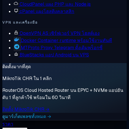
CloudPanel
แผง PHP และ Node.js
cPanel
แผงโฮสติงคลาสสิก
VPN และเครื่องมือ
OpenVPN AS
เซิร์ฟเวอร์ VPN โฮสต์เอง
Docker
Container runtime พร้อมใช้งานทันที
MTProto Proxy
Telegram ดั้งเดิมพร็อกซี่
BlueStacks
แอป Android บน VPS
ติดตั้งมากที่สุด
MikroTik CHR ใน 1 คลิก
RouterOS Cloud Hosted Router บน EPYC + NVMe แอปอัน
ดับ 1 ที่ลูกค้าใช้ พร้อมใน 60 วินาที
ติดตั้ง MikroTik CHR →
ดูมาร์เก็ตเพลซทั้งหมด →
ราคา