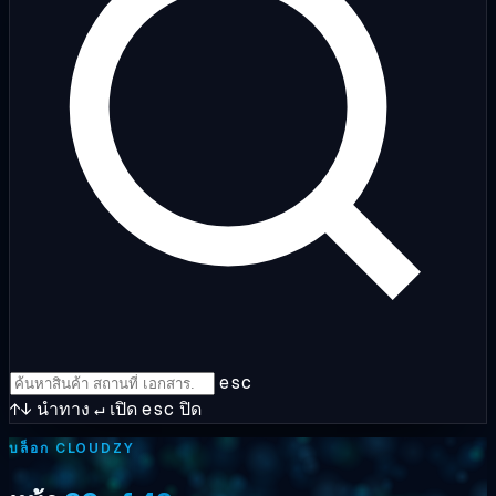
esc
↑↓
นำทาง
↵
เปิด
esc
ปิด
บล็อก CLOUDZY