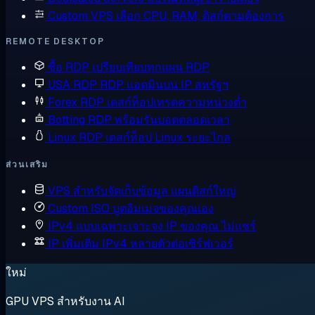
Custom VPS
เลือก CPU, RAM, ดิสก์ตามต้องการ
REMOTE DESKTOP
ซื้อ RDP
เปรียบเทียบทุกแผน RDP
USA RDP
RDP แอดมินบน IP สหรัฐฯ
Forex RDP
เดสก์ท็อปเทรดความหน่วงต่ำ
Botting RDP
พร้อมรันบอตตลอดเวลา
Linux RDP
เดสก์ท็อป Linux ระยะไกล
ส่วนเสริม
VPS สำหรับจัดเก็บข้อมูล
แผนดิสก์ใหญ่
Custom ISO
บูตอิมเมจของคุณเอง
IPv4 แบบเฉพาะเจาะจง
IP ของคุณ ไม่แชร์
IP เพิ่มเติม
IPv4 หลายตัวต่อเซิร์ฟเวอร์
ใหม่
GPU VPS สำหรับงาน AI