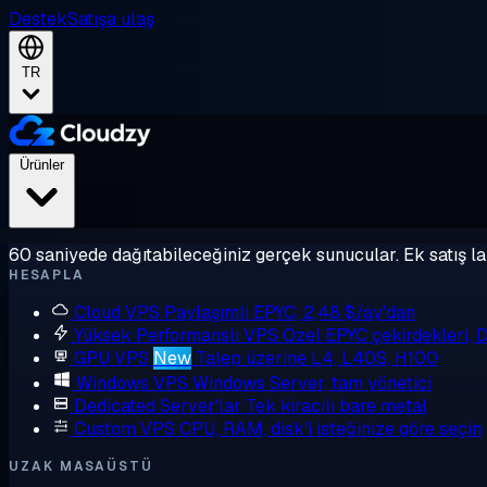
Destek
Satışa ulaş
TR
Ürünler
60 saniyede dağıtabileceğiniz gerçek sunucular. Ek satış la
HESAPLA
Cloud VPS
Paylaşımlı EPYC, 2,48 $/ay'dan
Yüksek Performanslı VPS
Özel EPYC çekirdekleri,
GPU VPS
New
Talep üzerine L4, L40S, H100
Windows VPS
Windows Server, tam yönetici
Dedicated Server'lar
Tek kiracılı bare metal
Custom VPS
CPU, RAM, disk'i isteğinize göre seçin
UZAK MASAÜSTÜ