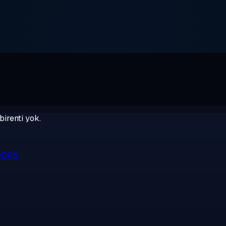
birenti yok.
 DDR5