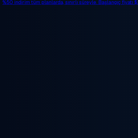
%50 indirim
tüm planlarda, sınırlı süreyle. Başlangıç fiyatı
$