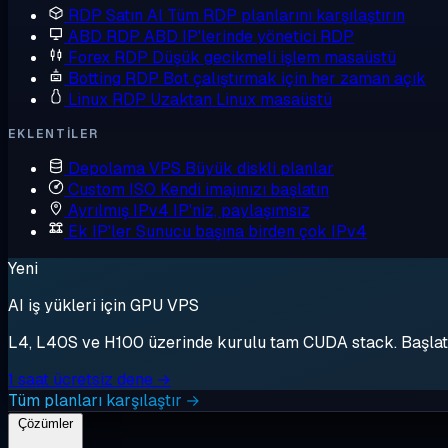
RDP Satın Al
Tüm RDP planlarını karşılaştırın
ABD RDP
ABD IP'lerinde yönetici RDP
Forex RDP
Düşük gecikmeli işlem masaüstü
Botting RDP
Bot çalıştırmak için her zaman açık
Linux RDP
Uzaktan Linux masaüstü
EKLENTILER
Depolama VPS
Büyük diskli planlar
Custom ISO
Kendi imajınızı başlatın
Ayrılmış IPv4
IP'niz, paylaşımsız
Ek IP'ler
Sunucu başına birden çok IPv4
Yeni
AI iş yükleri için GPU VPS
L4, L40S ve H100 üzerinde kurulu tam CUDA stack. Başlat, 
1 saat ücretsiz dene →
Tüm planları karşılaştır →
Çözümler