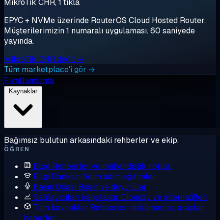
MikroTik CHR, 1 tıkla
EPYC + NVMe üzerinde RouterOS Cloud Hosted Router.
Müşterilerimizin 1 numaralı uygulaması. 60 saniyede
yayında.
MikroTik CHR dağıt →
Tüm marketplace'i gör →
Fiyatlandırma
Kaynaklar
Bağımsız bulutun arkasındaki rehberler ve ekip.
ÖĞREN
Blog
Rehberler ve mühendislik notları
Bilgi Bankası
Adım adım eğitimler
Basın Odası
Basın ve duyurular
Sağlayıcıları karşılaştır
Cloudzy ve alternatifleri
Tüm kaynaklar
Rehberler, dokümanlar, araçlar,
haberler