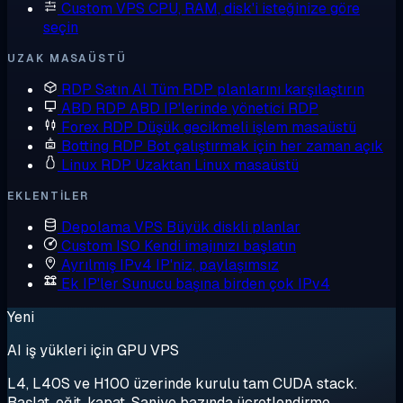
Custom VPS
CPU, RAM, disk'i isteğinize göre
seçin
UZAK MASAÜSTÜ
RDP Satın Al
Tüm RDP planlarını karşılaştırın
ABD RDP
ABD IP'lerinde yönetici RDP
Forex RDP
Düşük gecikmeli işlem masaüstü
Botting RDP
Bot çalıştırmak için her zaman açık
Linux RDP
Uzaktan Linux masaüstü
EKLENTILER
Depolama VPS
Büyük diskli planlar
Custom ISO
Kendi imajınızı başlatın
Ayrılmış IPv4
IP'niz, paylaşımsız
Ek IP'ler
Sunucu başına birden çok IPv4
Yeni
AI iş yükleri için GPU VPS
L4, L40S ve H100 üzerinde kurulu tam CUDA stack.
Başlat, eğit, kapat. Saniye bazında ücretlendirme.