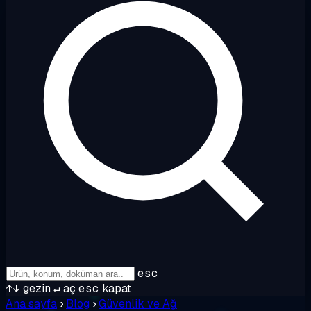
esc
↑↓
gezin
↵
aç
esc
kapat
Ana sayfa
›
Blog
›
Güvenlik ve Ağ