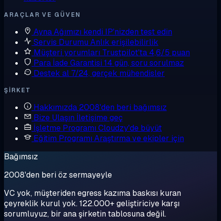
ARAÇLAR VE GÜVEN
Ayna
Ağımızı kendi IP'nizden test edin
Servis Durumu
Anlık erişilebilirlik
Müşteri yorumları
Trustpilot'ta 4,6/5 puan
Para İade Garantisi
14 gün, soru sorulmaz
Destek al
7/24, gerçek mühendisler
ŞIRKET
Hakkımızda
2008'den beri bağımsız
Bize Ulaşın
İletişime geç
İşletme Programı
Cloudzy'de büyüt
Eğitim Programı
Araştırma ve ekipler için
Bağımsız
2008'den beri öz sermayeyle
VC yok, müşteriden egress kazıma baskısı kuran
çeyreklik kurul yok. 122.000+ geliştiriciye karşı
sorumluyuz, bir ana şirketin tablosuna değil.