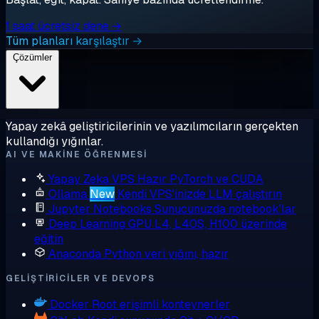
1 saat ücretsiz dene →
Tüm planları karşılaştır →
Çözümler
Yapay zekâ geliştiricilerinin ve yazılımcıların gerçekten
kullandığı yığınlar.
AI VE MAKINE ÖĞRENMESI
Yapay Zeka VPS
Hazır PyTorch ve CUDA
Ollama
New
Kendi VPS'inizde LLM çalıştırın
Jupyter Notebooks
Sunucunuzda notebook'lar
Deep Learning GPU
L4, L40S, H100 üzerinde
eğitin
Anaconda
Python veri yığını, hazır
GELIŞTIRICILER VE DEVOPS
Docker
Root erişimli konteynerler