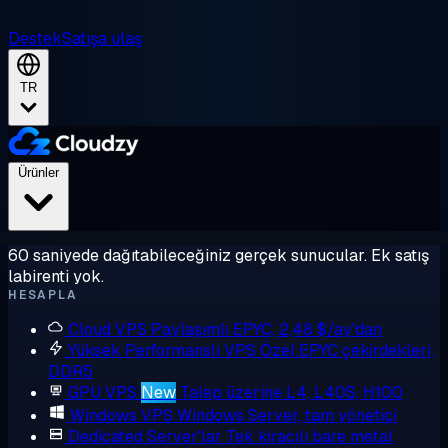
Destek
Satışa ulaş
TR
Ürünler
60 saniyede dağıtabileceğiniz gerçek sunucular. Ek satış
labirenti yok.
HESAPLA
Cloud VPS
Paylaşımlı EPYC, 2,48 $/ay'dan
Yüksek Performanslı VPS
Özel EPYC çekirdekleri,
DDR5
GPU VPS
New
Talep üzerine L4, L40S, H100
Windows VPS
Windows Server, tam yönetici
Dedicated Server'lar
Tek kiracılı bare metal