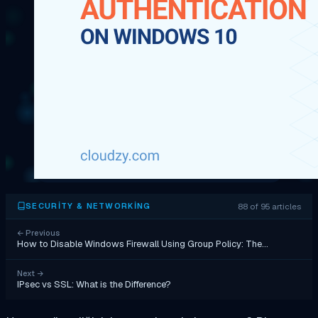
88 of 95 articles
SECURITY & NETWORKING
←
Previous
How to Disable Windows Firewall Using Group Policy: The…
Next
→
IPsec vs SSL: What is the Difference?