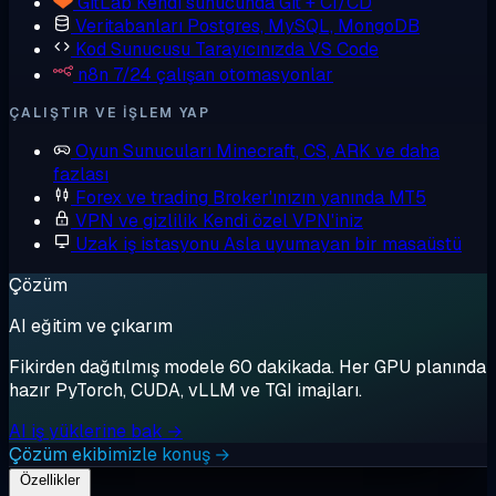
GitLab
Kendi sunucunda Git + CI/CD
Veritabanları
Postgres, MySQL, MongoDB
Kod Sunucusu
Tarayıcınızda VS Code
n8n
7/24 çalışan otomasyonlar
ÇALIŞTIR VE IŞLEM YAP
Oyun Sunucuları
Minecraft, CS, ARK ve daha
fazlası
Forex ve trading
Broker'ınızın yanında MT5
VPN ve gizlilik
Kendi özel VPN'iniz
Uzak iş istasyonu
Asla uyumayan bir masaüstü
Çözüm
AI eğitim ve çıkarım
Fikirden dağıtılmış modele 60 dakikada. Her GPU planında
hazır PyTorch, CUDA, vLLM ve TGI imajları.
AI iş yüklerine bak →
Çözüm ekibimizle konuş →
Özellikler