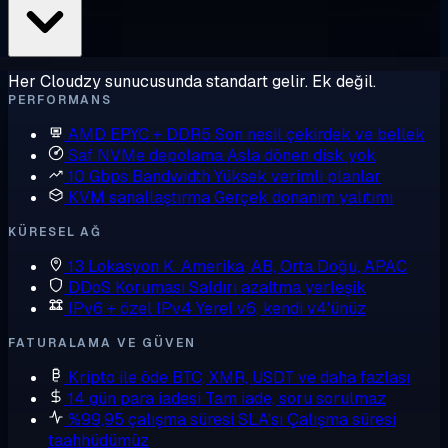
Her Cloudzy sunucusunda standart gelir. Ek değil.
PERFORMANS
AMD EPYC + DDR5
Son nesil çekirdek ve bellek
Saf NVMe depolama
Asla dönen disk yok
10 Gbps Bandwidth
Yüksek verimli planlar
KVM sanallaştırma
Gerçek donanım yalıtımı
KÜRESEL AĞ
13 Lokasyon
K. Amerika, AB, Orta Doğu, APAC
DDoS Koruması
Saldırı azaltma yerleşik
IPv6 + özel IPv4
Yerel v6, kendi v4'ünüz
FATURALAMA VE GÜVEN
Kripto ile öde
BTC, XMR, USDT ve daha fazlası
14 gün para iadesi
Tam iade, soru sorulmaz
%99,95 çalışma süresi SLA'sı
Çalışma süresi
taahhüdümüz