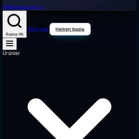
Hikâyemizi oku →
Giriş yap
Hemen başla
⌘K
Arama
Ürünler