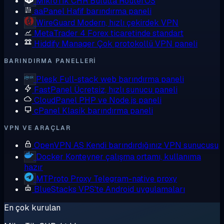
MikroTik CHR
Bulutta RouterOS
aaPanel
Hafif barındırma paneli
WireGuard
Modern, hızlı çekirdek VPN
MetaTrader 4
Forex ticaretinde standart
Hiddify Manager
Çok protokollü VPN paneli
BARINDIRMA PANELLERI
Plesk
Full-stack web barındırma paneli
FastPanel
Ücretsiz, hızlı sunucu paneli
CloudPanel
PHP ve Node.js paneli
cPanel
Klasik barındırma paneli
VPN VE ARAÇLAR
OpenVPN AS
Kendi barındırdığınız VPN sunucusu
Docker
Konteyner çalışma ortamı, kullanıma
hazır
MTProto Proxy
Telegram-native proxy
BlueStacks
VPS'te Android uygulamaları
En çok kurulan