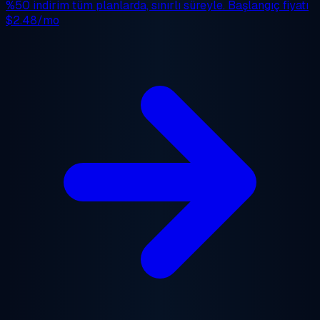
%50 indirim
tüm planlarda, sınırlı süreyle. Başlangıç fiyatı
$2.48/mo