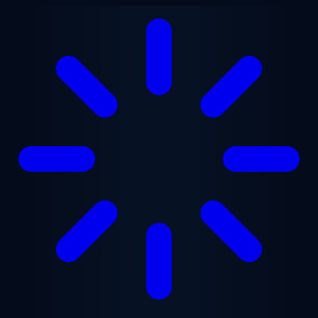
Ana içeriğe geç