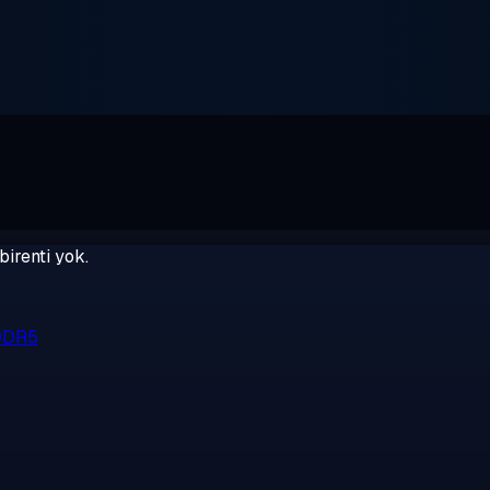
birenti yok.
 DDR5