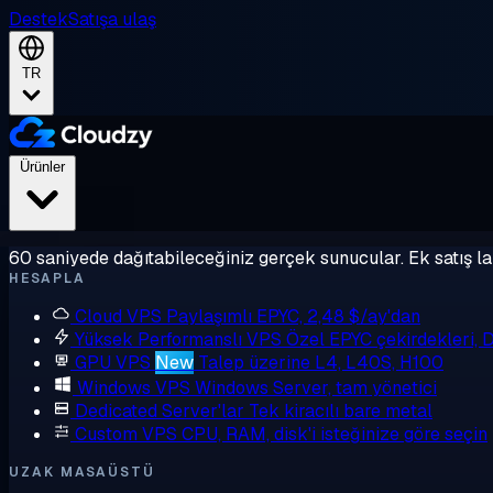
Destek
Satışa ulaş
TR
Ürünler
60 saniyede dağıtabileceğiniz gerçek sunucular. Ek satış la
HESAPLA
Cloud VPS
Paylaşımlı EPYC, 2,48 $/ay'dan
Yüksek Performanslı VPS
Özel EPYC çekirdekleri,
GPU VPS
New
Talep üzerine L4, L40S, H100
Windows VPS
Windows Server, tam yönetici
Dedicated Server'lar
Tek kiracılı bare metal
Custom VPS
CPU, RAM, disk'i isteğinize göre seçin
UZAK MASAÜSTÜ