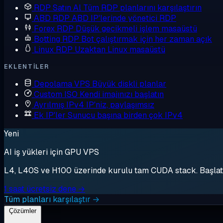
RDP Satın Al
Tüm RDP planlarını karşılaştırın
ABD RDP
ABD IP'lerinde yönetici RDP
Forex RDP
Düşük gecikmeli işlem masaüstü
Botting RDP
Bot çalıştırmak için her zaman açık
Linux RDP
Uzaktan Linux masaüstü
EKLENTILER
Depolama VPS
Büyük diskli planlar
Custom ISO
Kendi imajınızı başlatın
Ayrılmış IPv4
IP'niz, paylaşımsız
Ek IP'ler
Sunucu başına birden çok IPv4
Yeni
AI iş yükleri için GPU VPS
L4, L40S ve H100 üzerinde kurulu tam CUDA stack. Başlat, 
1 saat ücretsiz dene →
Tüm planları karşılaştır →
Çözümler