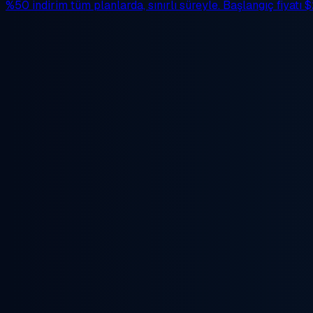
%50 indirim
tüm planlarda, sınırlı süreyle. Başlangıç fiyatı
$