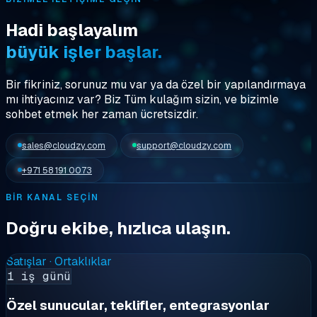
Hadi başlayalım
büyük işler başlar.
Bir fikriniz, sorunuz mu var ya da özel bir yapılandırmaya
mı ihtiyacınız var? Biz
Tüm kulağım sizin
, ve bizimle
sohbet etmek her zaman ücretsizdir.
sales@cloudzy.com
support@cloudzy.com
+971 58 191 0073
BIR KANAL SEÇIN
Doğru ekibe, hızlıca ulaşın.
Satışlar · Ortaklıklar
1 iş günü
Özel sunucular, teklifler, entegrasyonlar