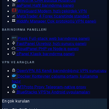
MikroTik CHR
Bulutta RouterOS
aaPanel
Hafif barındırma paneli
WireGuard
Modern, hızlı çekirdek VPN
MetaTrader 4
Forex ticaretinde standart
Hiddify Manager
Çok protokollü VPN paneli
BARINDIRMA PANELLERI
Plesk
Full-stack web barındırma paneli
FastPanel
Ücretsiz, hızlı sunucu paneli
CloudPanel
PHP ve Node.js paneli
cPanel
Klasik barındırma paneli
VPN VE ARAÇLAR
OpenVPN AS
Kendi barındırdığınız VPN sunucusu
Docker
Konteyner çalışma ortamı, kullanıma
hazır
MTProto Proxy
Telegram-native proxy
BlueStacks
VPS'te Android uygulamaları
En çok kurulan