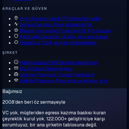
ARAÇLAR VE GÜVEN
Ayna
Ağımızı kendi IP'nizden test edin
Servis Durumu
Anlık erişilebilirlik
Müşteri yorumları
Trustpilot'ta 4,6/5 puan
Para İade Garantisi
14 gün, soru sorulmaz
Destek al
7/24, gerçek mühendisler
ŞIRKET
Hakkımızda
2008'den beri bağımsız
Bize Ulaşın
İletişime geç
İşletme Programı
Cloudzy'de büyüt
Eğitim Programı
Araştırma ve ekipler için
Bağımsız
2008'den beri öz sermayeyle
VC yok, müşteriden egress kazıma baskısı kuran
çeyreklik kurul yok. 122.000+ geliştiriciye karşı
sorumluyuz, bir ana şirketin tablosuna değil.