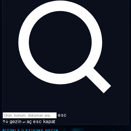
esc
↑↓
gezin
↵
aç
esc
kapat
BIZIMLE ILETIŞIME GEÇIN