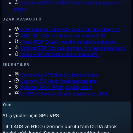
Custom VPS
CPU, RAM, disk'i isteğinize göre
seçin
UZAK MASAÜSTÜ
RDP Satın Al
Tüm RDP planlarını karşılaştırın
ABD RDP
ABD IP'lerinde yönetici RDP
Forex RDP
Düşük gecikmeli işlem masaüstü
Botting RDP
Bot çalıştırmak için her zaman açık
Linux RDP
Uzaktan Linux masaüstü
EKLENTILER
Depolama VPS
Büyük diskli planlar
Custom ISO
Kendi imajınızı başlatın
Ayrılmış IPv4
IP'niz, paylaşımsız
Ek IP'ler
Sunucu başına birden çok IPv4
Yeni
AI iş yükleri için GPU VPS
L4, L40S ve H100 üzerinde kurulu tam CUDA stack.
Başlat, eğit, kapat. Saniye bazında ücretlendirme.