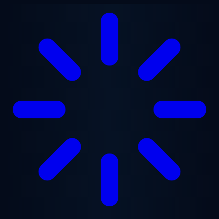
Ana içeriğe geç