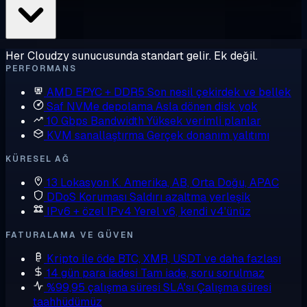
Her Cloudzy sunucusunda standart gelir. Ek değil.
PERFORMANS
AMD EPYC + DDR5
Son nesil çekirdek ve bellek
Saf NVMe depolama
Asla dönen disk yok
10 Gbps Bandwidth
Yüksek verimli planlar
KVM sanallaştırma
Gerçek donanım yalıtımı
KÜRESEL AĞ
13 Lokasyon
K. Amerika, AB, Orta Doğu, APAC
DDoS Koruması
Saldırı azaltma yerleşik
IPv6 + özel IPv4
Yerel v6, kendi v4'ünüz
FATURALAMA VE GÜVEN
Kripto ile öde
BTC, XMR, USDT ve daha fazlası
14 gün para iadesi
Tam iade, soru sorulmaz
%99,95 çalışma süresi SLA'sı
Çalışma süresi
taahhüdümüz