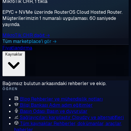
MikroTik CHR, 1 tıkla
EPYC + NVMe üzerinde RouterOS Cloud Hosted Router.
Müşterilerimizin 1 numaralı uygulaması. 60 saniyede
yayında.
MikroTik CHR dağıt →
Tüm marketplace'i gör →
Fiyatlandırma
Kaynaklar
Bağımsız bulutun arkasındaki rehberler ve ekip.
ÖĞREN
Blog
Rehberler ve mühendislik notları
Bilgi Bankası
Adım adım eğitimler
Basın Odası
Basın ve duyurular
Sağlayıcıları karşılaştır
Cloudzy ve alternatifleri
Tüm kaynaklar
Rehberler, dokümanlar, araçlar,
haberler