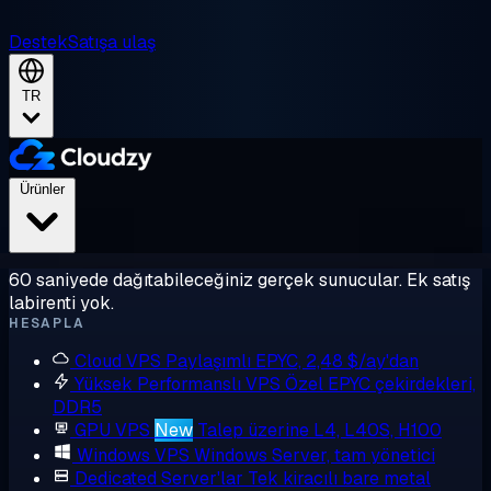
Destek
Satışa ulaş
TR
Ürünler
60 saniyede dağıtabileceğiniz gerçek sunucular. Ek satış
labirenti yok.
HESAPLA
Cloud VPS
Paylaşımlı EPYC, 2,48 $/ay'dan
Yüksek Performanslı VPS
Özel EPYC çekirdekleri,
DDR5
GPU VPS
New
Talep üzerine L4, L40S, H100
Windows VPS
Windows Server, tam yönetici
Dedicated Server'lar
Tek kiracılı bare metal