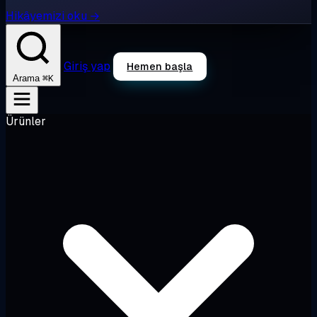
Hikâyemizi oku →
Giriş yap
Hemen başla
⌘K
Arama
Ürünler