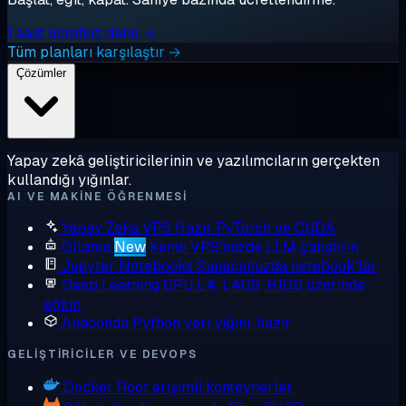
1 saat ücretsiz dene →
Tüm planları karşılaştır →
Çözümler
Yapay zekâ geliştiricilerinin ve yazılımcıların gerçekten
kullandığı yığınlar.
AI VE MAKINE ÖĞRENMESI
Yapay Zeka VPS
Hazır PyTorch ve CUDA
Ollama
New
Kendi VPS'inizde LLM çalıştırın
Jupyter Notebooks
Sunucunuzda notebook'lar
Deep Learning GPU
L4, L40S, H100 üzerinde
eğitin
Anaconda
Python veri yığını, hazır
GELIŞTIRICILER VE DEVOPS
Docker
Root erişimli konteynerler