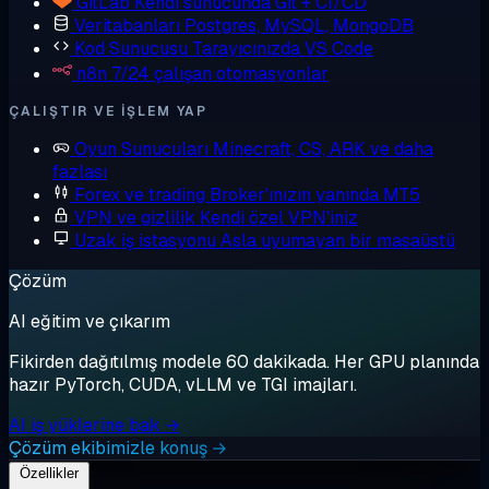
GitLab
Kendi sunucunda Git + CI/CD
Veritabanları
Postgres, MySQL, MongoDB
Kod Sunucusu
Tarayıcınızda VS Code
n8n
7/24 çalışan otomasyonlar
ÇALIŞTIR VE IŞLEM YAP
Oyun Sunucuları
Minecraft, CS, ARK ve daha
fazlası
Forex ve trading
Broker'ınızın yanında MT5
VPN ve gizlilik
Kendi özel VPN'iniz
Uzak iş istasyonu
Asla uyumayan bir masaüstü
Çözüm
AI eğitim ve çıkarım
Fikirden dağıtılmış modele 60 dakikada. Her GPU planında
hazır PyTorch, CUDA, vLLM ve TGI imajları.
AI iş yüklerine bak →
Çözüm ekibimizle konuş →
Özellikler