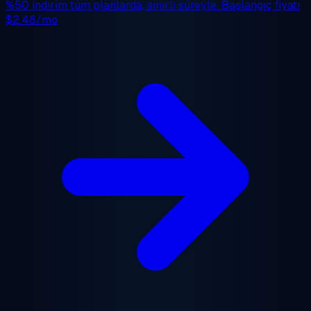
%50 indirim
tüm planlarda, sınırlı süreyle. Başlangıç fiyatı
$2.48/mo