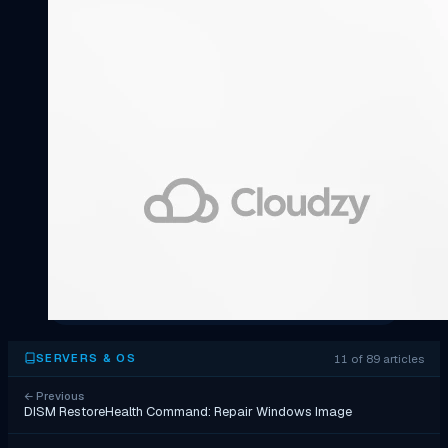
11 of 89 articles
SERVERS & OS
←
Previous
DISM RestoreHealth Command: Repair Windows Image