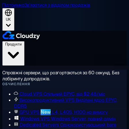
Підтримка
Зв'язатися з відділом продажів
UK
Продукти
Справжні сервери, що розгортаються за 60 секунд. Без
лабіринту допродажів.
ОБЧИСЛЕННЯ
Cloud VPS
Спільний EPYC, від $2,48/міс
Високопродуктивний VPS
Виділені ядра EPYC,
DDR5
GPU VPS
New
L4, L40S, H100 на вимогу
Windows VPS
Windows Server, повний адмін
Dedicated Servers
Однокористувацький bare