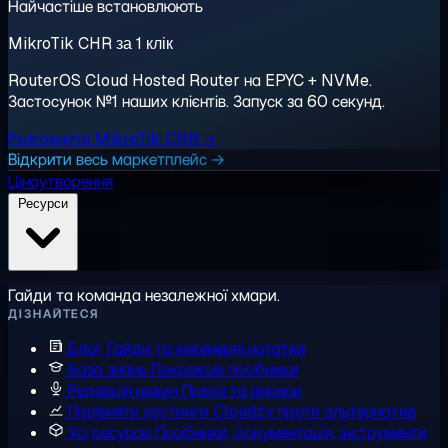
Найчастіше встановлюють
MikroTik CHR за 1 клік
RouterOS Cloud Hosted Router на EPYC + NVMe.
Застосунок №1 наших клієнтів. Запуск за 60 секунд.
Розгорнути MikroTik CHR →
Відкрити весь маркетплейс →
Ціноутворення
Ресурси
Гайди та команда незалежної хмари.
ДІЗНАЙТЕСЯ
Блог
Гайди та інженерні нотатки
База знань
Покрокові посібники
Редакція новин
Преса та анонси
Порівняти хостинги
Cloudzy проти альтернатив
Усі ресурси
Посібники, документація, інструменти,