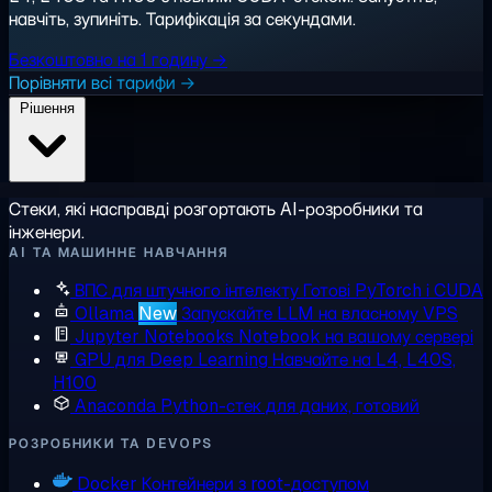
навчіть, зупиніть. Тарифікація за секундами.
Безкоштовно на 1 годину →
Порівняти всі тарифи →
Рішення
Стеки, які насправді розгортають AI-розробники та
інженери.
AI ТА МАШИННЕ НАВЧАННЯ
ВПС для штучного інтелекту
Готові PyTorch і CUDA
Ollama
New
Запускайте LLM на власному VPS
Jupyter Notebooks
Notebook на вашому сервері
GPU для Deep Learning
Навчайте на L4, L40S,
H100
Anaconda
Python-стек для даних, готовий
РОЗРОБНИКИ ТА DEVOPS
Docker
Контейнери з root-доступом