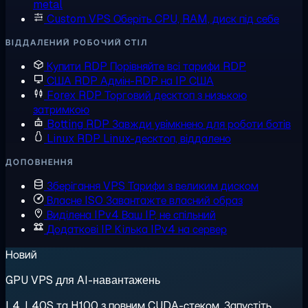
metal
Custom VPS
Оберіть CPU, RAM, диск під себе
ВІДДАЛЕНИЙ РОБОЧИЙ СТІЛ
Купити RDP
Порівняйте всі тарифи RDP
США RDP
Адмін-RDP на IP США
Forex RDP
Торговий десктоп з низькою
затримкою
Botting RDP
Завжди увімкнено для роботи ботів
Linux RDP
Linux-десктоп, віддалено
ДОПОВНЕННЯ
Зберігання VPS
Тарифи з великим диском
Власне ISO
Завантажте власний образ
Виділена IPv4
Ваш IP, не спільний
Додаткові IP
Кілька IPv4 на сервер
Новий
GPU VPS для AI-навантажень
L4, L40S та H100 з повним CUDA-стеком. Запустіть,