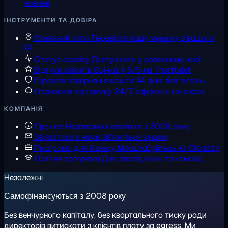
новини
ІНСТРУМЕНТИ ТА ДОВІРА
Скельний скло
Перевірте нашу мережу з вашого
IP
Статус сервісу
Доступність у реальному часі
Відгуки клієнтів
Оцінка 4,6/5 на Trustpilot
Гарантія повернення коштів
14 днів, без питань
Отримати підтримку
24/7, справжні інженери
КОМПАНІЯ
Про нас
Незалежна компанія з 2008 року
Зв'язатися з нами
Зв'яжіться з нами
Програма для бізнесу
Масштабуйтесь на Cloudzy
Освітня програма
Для досліджень та команд
Незалежні
Самофінансуються з 2008 року
Без венчурного капіталу, без квартального тиску ради
директорів витискати з клієнтів плату за egress. Ми