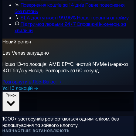
Повернення коштів за 14 днів
Повне повернення,
без питань
SLA доступності 99,95%
Наша гарантія аптайму
Підтримка людьми 24/7
Справжні інженери, за
хвилини
Новий регіон
Las Vegas запущено
Наша 13-та локація: AMD EPYC, чистий NVMe і мережа
40 Гбіт/с у Неваді. Розгорніть за 60 секунд.
Розгорнути в Лас-Вегасі →
Усі 13 локацій →
Ринок
1000+ застосунків розгортаються одним кліком, без
налаштування та зайвого клопоту.
НАЙЧАСТІШЕ ВСТАНОВЛЮЮТЬ