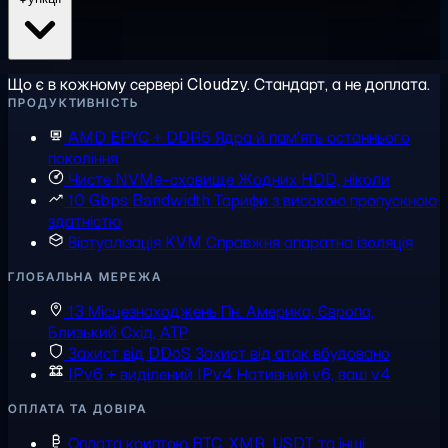
Що є в кожному сервері Cloudzy. Стандарт, а не доплата.
ПРОДУКТИВНІСТЬ
AMD EPYC + DDR5
Ядра й пам'ять останнього
покоління
Чисте NVMe-сховище
Жодних HDD, ніколи
10 Gbps Bandwidth
Тарифи з високою пропускною
здатністю
Віртуалізація KVM
Справжня апаратна ізоляція
ГЛОБАЛЬНА МЕРЕЖА
13 Місцезнаходжень
Пн. Америка, Європа,
Близький Схід, АТР
Захист від DDoS
Захист від атак вбудовано
IPv6 + виділений IPv4
Нативний v6, ваш v4
ОПЛАТА ТА ДОВІРА
Оплата криптою
BTC, XMR, USDT та інші