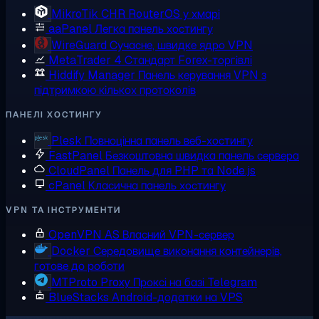
MikroTik CHR
RouterOS у хмарі
aaPanel
Легка панель хостингу
WireGuard
Сучасне, швидке ядро VPN
MetaTrader 4
Стандарт Forex-торгівлі
Hiddify Manager
Панель керування VPN з
підтримкою кількох протоколів
ПАНЕЛІ ХОСТИНГУ
Plesk
Повноцінна панель веб-хостингу
FastPanel
Безкоштовна швидка панель сервера
CloudPanel
Панель для PHP та Node.js
cPanel
Класична панель хостингу
VPN ТА ІНСТРУМЕНТИ
OpenVPN AS
Власний VPN-сервер
Docker
Середовище виконання контейнерів,
готове до роботи
MTProto Proxy
Проксі на базі Telegram
BlueStacks
Android-додатки на VPS