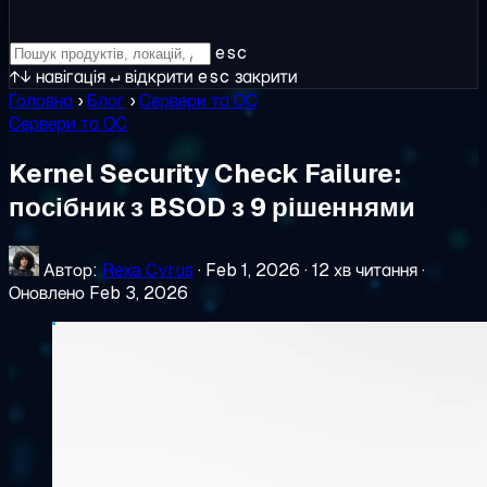
esc
↑↓
навігація
↵
відкрити
esc
закрити
Головна
›
Блог
›
Сервери та ОС
Сервери та ОС
Kernel Security Check Failure:
посібник з BSOD з 9 рішеннями
Автор:
Rexa Cyrus
·
Feb 1, 2026
·
12 хв читання
·
Оновлено Feb 3, 2026