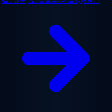
Знижка 50%
усі плани, обмежений час. Від
$2.48/mo