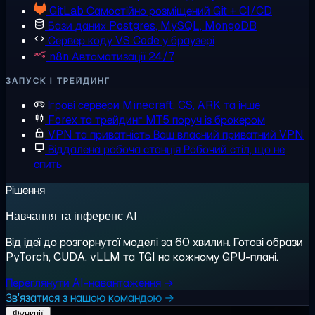
GitLab
Самостійно розміщений Git + CI/CD
Бази даних
Postgres, MySQL, MongoDB
Сервер коду
VS Code у браузері
n8n
Автоматизації 24/7
ЗАПУСК І ТРЕЙДИНГ
Ігрові сервери
Minecraft, CS, ARK та інше
Forex та трейдинг
MT5 поруч із брокером
VPN та приватність
Ваш власний приватний VPN
Віддалена робоча станція
Робочий стіл, що не
спить
Рішення
Навчання та інференс AI
Від ідеї до розгорнутої моделі за 60 хвилин. Готові образи
PyTorch, CUDA, vLLM та TGI на кожному GPU-плані.
Переглянути AI-навантаження →
Зв'язатися з нашою командою →
Функції