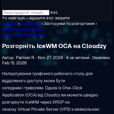
esc
↑↓
навігація
↵
відкрити
esc
закрити
Головна
›
База знань
›
Застосунки та розгортання
›
Застосунки в один клік
Застосунки в один клік
Розгорніть IceWM OCA на Cloudzy
Автор: Parnian R.
·
Nov 27, 2024
·
4 хв читання
·
Оновлено
Feb 15, 2026
Налаштування графічного робочого столу для
віддаленого доступу може бути
складним і тривалим. Однак із One-Click
Application (OCA) від Cloudzy ви можете швидко
розгорнути IceWM через XRDP на
своєму Virtual Private Server (VPS) з мінімальною