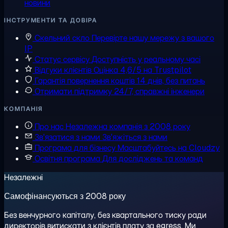
новини
ІНСТРУМЕНТИ ТА ДОВІРА
Скельний скло
Перевірте нашу мережу з вашого
IP
Статус сервісу
Доступність у реальному часі
Відгуки клієнтів
Оцінка 4,6/5 на Trustpilot
Гарантія повернення коштів
14 днів, без питань
Отримати підтримку
24/7, справжні інженери
КОМПАНІЯ
Про нас
Незалежна компанія з 2008 року
Зв'язатися з нами
Зв'яжіться з нами
Програма для бізнесу
Масштабуйтесь на Cloudzy
Освітня програма
Для досліджень та команд
Незалежні
Самофінансуються з 2008 року
Без венчурного капіталу, без квартального тиску ради
директорів витискати з клієнтів плату за egress. Ми