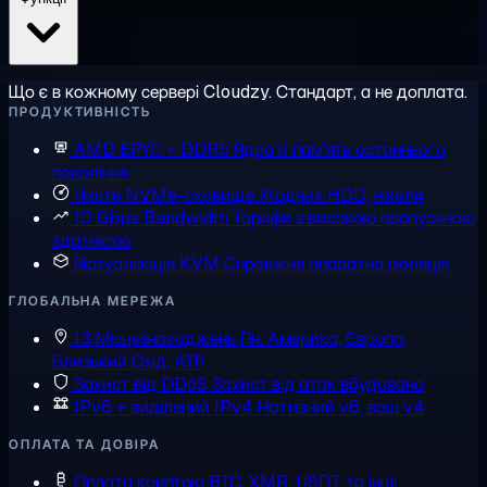
Що є в кожному сервері Cloudzy. Стандарт, а не доплата.
ПРОДУКТИВНІСТЬ
AMD EPYC + DDR5
Ядра й пам'ять останнього
покоління
Чисте NVMe-сховище
Жодних HDD, ніколи
10 Gbps Bandwidth
Тарифи з високою пропускною
здатністю
Віртуалізація KVM
Справжня апаратна ізоляція
ГЛОБАЛЬНА МЕРЕЖА
13 Місцезнаходжень
Пн. Америка, Європа,
Близький Схід, АТР
Захист від DDoS
Захист від атак вбудовано
IPv6 + виділений IPv4
Нативний v6, ваш v4
ОПЛАТА ТА ДОВІРА
Оплата криптою
BTC, XMR, USDT та інші