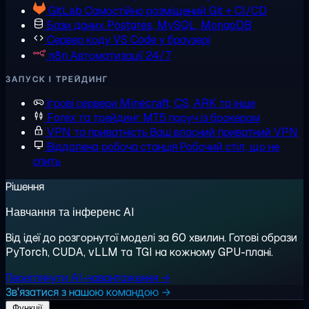
GitLab
Самостійно розміщений Git + CI/CD
Бази даних
Postgres, MySQL, MongoDB
Сервер коду
VS Code у браузері
n8n
Автоматизації 24/7
ЗАПУСК І ТРЕЙДИНГ
Ігрові сервери
Minecraft, CS, ARK та інше
Forex та трейдинг
MT5 поруч із брокером
VPN та приватність
Ваш власний приватний VPN
Віддалена робоча станція
Робочий стіл, що не
спить
Рішення
Навчання та інференс AI
Від ідеї до розгорнутої моделі за 60 хвилин. Готові образи
PyTorch, CUDA, vLLM та TGI на кожному GPU-плані.
Переглянути AI-навантаження →
Зв'язатися з нашою командою →
Функції