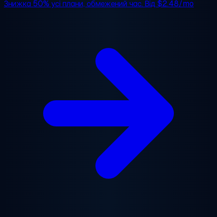
Знижка 50%
усі плани, обмежений час. Від
$2.48/mo