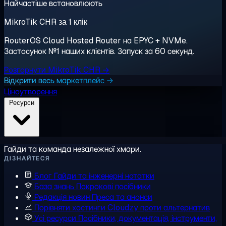
Найчастіше встановлюють
MikroTik CHR за 1 клік
RouterOS Cloud Hosted Router на EPYC + NVMe.
Застосунок №1 наших клієнтів. Запуск за 60 секунд.
Розгорнути MikroTik CHR →
Відкрити весь маркетплейс →
Ціноутворення
Ресурси
Гайди та команда незалежної хмари.
ДІЗНАЙТЕСЯ
Блог
Гайди та інженерні нотатки
База знань
Покрокові посібники
Редакція новин
Преса та анонси
Порівняти хостинги
Cloudzy проти альтернатив
Усі ресурси
Посібники, документація, інструменти,