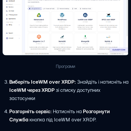
Програми
Виберіть IceWM over XRDP:
Знайдіть і натисніть на
IceWM через XRDP
зі списку доступних
застосунки
Розгорніть сервіс:
Натисніть на
Розгорнути
Служба
кнопка під IceWM over XRDP.