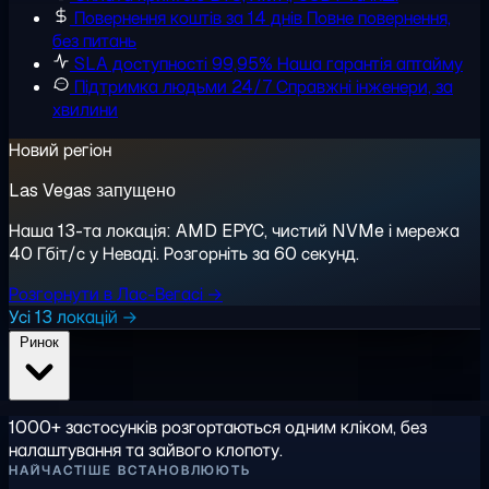
Повернення коштів за 14 днів
Повне повернення,
без питань
SLA доступності 99,95%
Наша гарантія аптайму
Підтримка людьми 24/7
Справжні інженери, за
хвилини
Новий регіон
Las Vegas запущено
Наша 13-та локація: AMD EPYC, чистий NVMe і мережа
40 Гбіт/с у Неваді. Розгорніть за 60 секунд.
Розгорнути в Лас-Вегасі →
Усі 13 локацій →
Ринок
1000+ застосунків розгортаються одним кліком, без
налаштування та зайвого клопоту.
НАЙЧАСТІШЕ ВСТАНОВЛЮЮТЬ