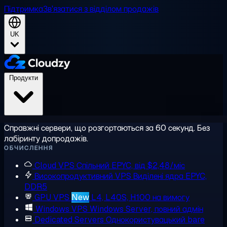
Підтримка
Зв'язатися з відділом продажів
UK
Продукти
Справжні сервери, що розгортаються за 60 секунд. Без
лабіринту допродажів.
ОБЧИСЛЕННЯ
Cloud VPS
Спільний EPYC, від $2,48/міс
Високопродуктивний VPS
Виділені ядра EPYC,
DDR5
GPU VPS
New
L4, L40S, H100 на вимогу
Windows VPS
Windows Server, повний адмін
Dedicated Servers
Однокористувацький bare