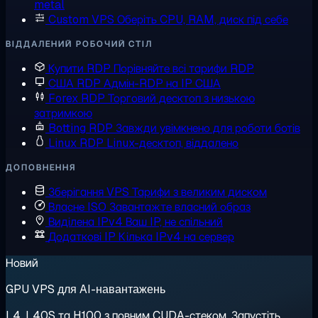
metal
Custom VPS
Оберіть CPU, RAM, диск під себе
ВІДДАЛЕНИЙ РОБОЧИЙ СТІЛ
Купити RDP
Порівняйте всі тарифи RDP
США RDP
Адмін-RDP на IP США
Forex RDP
Торговий десктоп з низькою
затримкою
Botting RDP
Завжди увімкнено для роботи ботів
Linux RDP
Linux-десктоп, віддалено
ДОПОВНЕННЯ
Зберігання VPS
Тарифи з великим диском
Власне ISO
Завантажте власний образ
Виділена IPv4
Ваш IP, не спільний
Додаткові IP
Кілька IPv4 на сервер
Новий
GPU VPS для AI-навантажень
L4, L40S та H100 з повним CUDA-стеком. Запустіть,