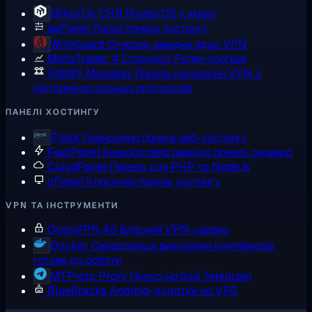
MikroTik CHR
RouterOS у хмарі
aaPanel
Легка панель хостингу
WireGuard
Сучасне, швидке ядро VPN
MetaTrader 4
Стандарт Forex-торгівлі
Hiddify Manager
Панель керування VPN з
підтримкою кількох протоколів
ПАНЕЛІ ХОСТИНГУ
Plesk
Повноцінна панель веб-хостингу
FastPanel
Безкоштовна швидка панель сервера
CloudPanel
Панель для PHP та Node.js
cPanel
Класична панель хостингу
VPN ТА ІНСТРУМЕНТИ
OpenVPN AS
Власний VPN-сервер
Docker
Середовище виконання контейнерів,
готове до роботи
MTProto Proxy
Проксі на базі Telegram
BlueStacks
Android-додатки на VPS