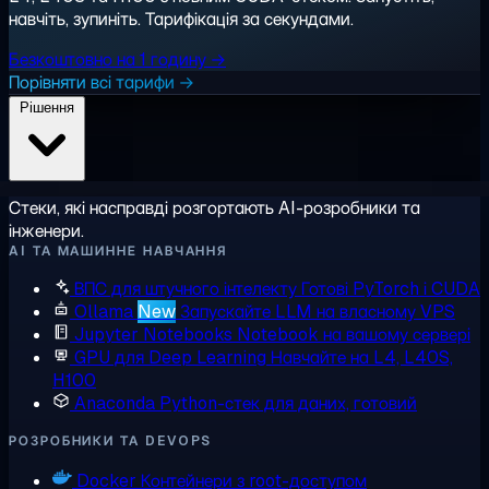
навчіть, зупиніть. Тарифікація за секундами.
Безкоштовно на 1 годину →
Порівняти всі тарифи →
Рішення
Стеки, які насправді розгортають AI-розробники та
інженери.
AI ТА МАШИННЕ НАВЧАННЯ
ВПС для штучного інтелекту
Готові PyTorch і CUDA
Ollama
New
Запускайте LLM на власному VPS
Jupyter Notebooks
Notebook на вашому сервері
GPU для Deep Learning
Навчайте на L4, L40S,
H100
Anaconda
Python-стек для даних, готовий
РОЗРОБНИКИ ТА DEVOPS
Docker
Контейнери з root-доступом