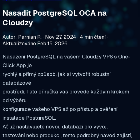
Nasadit PostgreSQL OCA na
Cloudzy
Autor: Parnian R.
·
Nov 27, 2024
·
4 min čtení
·
Aktualizováno Feb 15, 2026
Nasazení PostgreSQL na vašem Cloudzy VPS s One-
Click App je
rychlý a přímý způsob, jak si vytvořit robustní
databázové
prostředí. Tato příručka vás provede každým krokem,
od výběru
konfigurace vašeho VPS až po přístup a ověření
instalace PostgreSQL.
Ať už nastavujete novou databázi pro vývoj,
testování nebo produkci, tento podrobný návod zajistí,