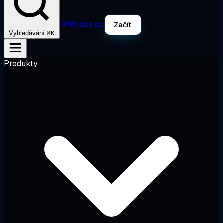
Přihlásit se
Začít
⌘K
Vyhledávání
Produkty