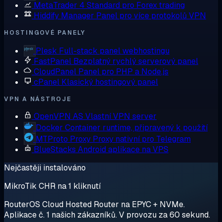
MetaTrader 4
Standard pro Forex trading
Hiddify Manager
Panel pro více protokolů VPN
HOSTINGOVÉ PANELY
Plesk
Full-stack panel webhostingu
FastPanel
Bezplatný rychlý serverový panel
CloudPanel
Panel pro PHP a Node.js
cPanel
Klasický hostingový panel
VPN A NÁSTROJE
OpenVPN AS
Vlastní VPN server
Docker
Container runtime, připravený k použití
MTProto Proxy
Proxy nativní pro Telegram
BlueStacks
Android aplikace na VPS
Nejčastěji instalováno
MikroTik CHR na 1 kliknutí
RouterOS Cloud Hosted Router na EPYC + NVMe.
Aplikace č. 1 našich zákazníků. V provozu za 60 sekund.