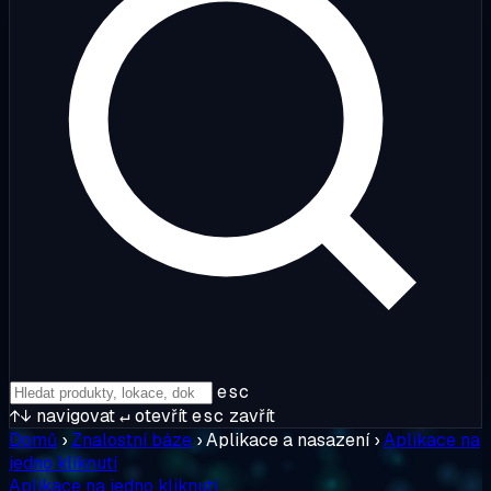
esc
↑↓
navigovat
↵
otevřít
esc
zavřít
Domů
›
Znalostní báze
›
Aplikace a nasazení
›
Aplikace na
jedno kliknutí
Aplikace na jedno kliknutí