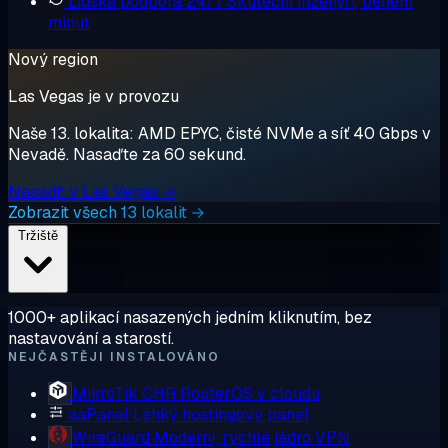
Lidská podpora 24/7
Skuteční inženýři, během
minut
Nový region
Las Vegas je v provozu
Naše 13. lokalita: AMD EPYC, čisté NVMe a síť 40 Gbps v
Nevadě. Nasaďte za 60 sekund.
Nasadit v Las Vegas →
Zobrazit všech 13 lokalit →
Tržiště
1000+ aplikací nasazených jedním kliknutím, bez
nastavování a starostí.
NEJČASTĚJI INSTALOVÁNO
MikroTik CHR
RouterOS v cloudu
aaPanel
Lehký hostingový panel
WireGuard
Moderní, rychlé jádro VPN