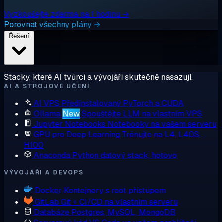
Vyzkoušejte zdarma na 1 hodinu →
Porovnat všechny plány →
Řešení
Stacky, které AI tvůrci a vývojáři skutečně nasazují.
AI A STROJOVÉ UČENÍ
AI VPS
Předinstalovaný PyTorch a CUDA
Ollama
New
Spouštějte LLM na vlastním VPS
Jupyter Notebooks
Notebooky na vašem serveru
GPU pro Deep Learning
Trénujte na L4, L40S,
H100
Anaconda
Python datový stack, hotovo
VÝVOJÁŘI A DEVOPS
Docker
Kontejnery s root přístupem
GitLab
Git + CI/CD na vlastním serveru
Databáze
Postgres, MySQL, MongoDB