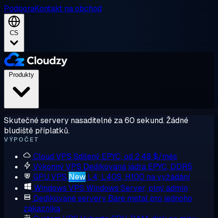
Podpora
Kontakt na obchod
CS
Produkty
Skutečné servery nasaditelné za 60 sekund. Žádné
bludiště příplatků.
VÝPOČET
Cloud VPS
Sdílený EPYC, od 2,48 $/měs
Výkonný VPS
Dedikovaná jádra EPYC, DDR5
GPU VPS
New
L4, L40S, H100 na vyžádání
Windows VPS
Windows Server, plný admin
Dedikované servery
Bare metal pro jednoho
zákazníka