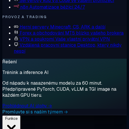
Serverový kód
VS Code ve vašem prohlížeči
n8n
Automatizace běžící 24/7
PROVOZ A TRADING
Herní servery
Minecraft, CS, ARK a další
Forex a obchodování
MT5 blízko vašeho brokera
VPN a soukromí
Vaše vlastní privátní VPN
Vzdálená pracovní stanice
Desktop, který nikdy
nespí
Řešení
Trénink a inference AI
Od nápadu k nasazenému modelu za 60 minut.
Předpřipravené PyTorch, CUDA, vLLM a TGI image na
každém GPU tieru.
Prohlédnout AI úlohy →
Promluvte si s naším týmem →
Funkce