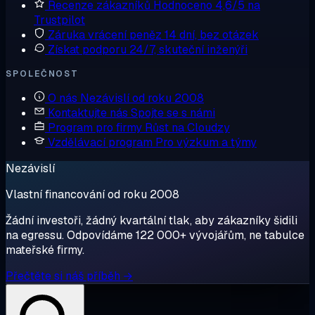
Recenze zákazníků
Hodnoceno 4,6/5 na
Trustpilot
Záruka vrácení peněz
14 dní, bez otázek
Získat podporu
24/7, skuteční inženýři
SPOLEČNOST
O nás
Nezávislí od roku 2008
Kontaktujte nás
Spojte se s námi
Program pro firmy
Růst na Cloudzy
Vzdělávací program
Pro výzkum a týmy
Nezávislí
Vlastní financování od roku 2008
Žádní investoři, žádný kvartální tlak, aby zákazníky šidili
na egressu. Odpovídáme 122 000+ vývojářům, ne tabulce
mateřské firmy.
Přečtěte si náš příběh →