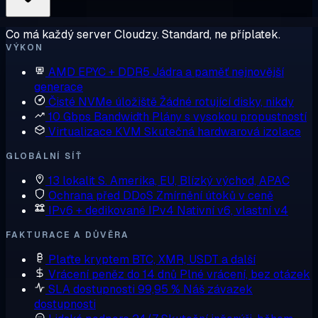
Co má každý server Cloudzy. Standard, ne příplatek.
VÝKON
AMD EPYC + DDR5
Jádra a paměť nejnovější
generace
Čisté NVMe úložiště
Žádné rotující disky, nikdy
10 Gbps Bandwidth
Plány s vysokou propustností
Virtualizace KVM
Skutečná hardwarová izolace
GLOBÁLNÍ SÍŤ
13 lokalit
S. Amerika, EU, Blízký východ, APAC
Ochrana před DDoS
Zmírnění útoků v ceně
IPv6 + dedikované IPv4
Nativní v6, vlastní v4
FAKTURACE A DŮVĚRA
Plaťte kryptem
BTC, XMR, USDT a další
Vrácení peněz do 14 dnů
Plné vrácení, bez otázek
SLA dostupnosti 99,95 %
Náš závazek
dostupnosti