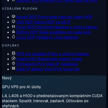
Custom VPS
Vyberte CPU, RAM, disk na míru
VZDÁLENÁ PLOCHA
Koupit RDP
Porovnejte všechny plány RDP
USA RDP
Admin RDP na US IP
Forex RDP
Obchodní desktop s nízkou latencí
Botting RDP
Stále spuštěno pro vaše boty
Linux RDP
Vzdálený Linux desktop
DOPLŇKY
VPS pro ukládání
Plány s velkým diskem
Vlastní ISO
Nabootujte vlastní image
Vyhrazená IPv4
Vaše IP, nesdílená
Další IP adresy
Více IPv4 na server
Nový
GPU VPS pro AI úlohy
L4, L40S a H100 s předinstalovaným kompletním CUDA
stackem. Spustit, trénovat, zastavit. Účtováno po
vteřinách.