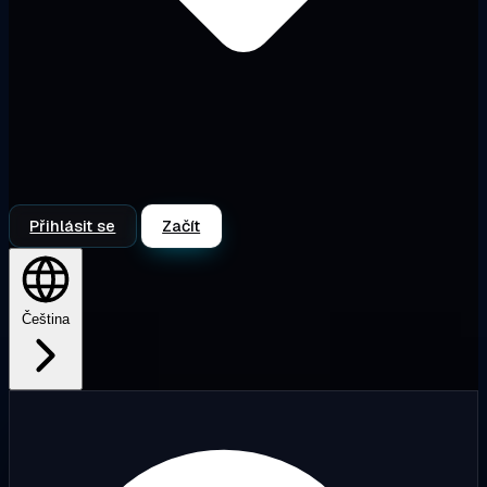
Přihlásit se
Začít
Čeština