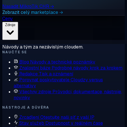
Nasadit MikroTik CHR →
Zobrazit celý marketplace →
Ceny
Zdroje
Návody a tým za nezávislým cloudem.
NAUČTE SE
Blog
Návody a technické poznámky
Znalostní báze
Podrobné návody krok za krokem
Redakce
Tisk a oznámení
Porovnat poskytovatele
Cloudzy versus
alternativy
Všechny zdroje
Průvodci, dokumentace, nástroje,
novinky
NÁSTROJE A DŮVĚRA
Zrcadlení
Otestujte naši síť z vaší IP
Stav služeb
Dostupnost v reálném čase