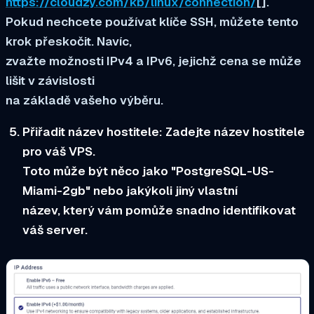
https://cloudzy.com/kb/linux/connection/
[].
Pokud nechcete používat klíče SSH, můžete tento
krok přeskočit. Navíc,
zvažte možnosti IPv4 a IPv6, jejichž cena se může
lišit v závislosti
na základě vašeho výběru.
Přiřadit název hostitele:
Zadejte název hostitele
pro váš VPS.
Toto může být něco jako "PostgreSQL-US-
Miami-2gb" nebo jakýkoli jiný vlastní
název, který vám pomůže snadno identifikovat
váš server.