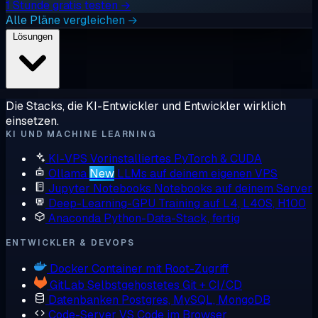
1 Stunde gratis testen →
Alle Pläne vergleichen →
Lösungen
Die Stacks, die KI-Entwickler und Entwickler wirklich
einsetzen.
KI UND MACHINE LEARNING
KI-VPS
Vorinstalliertes PyTorch & CUDA
Ollama
New
LLMs auf deinem eigenen VPS
Jupyter Notebooks
Notebooks auf deinem Server
Deep-Learning-GPU
Training auf L4, L40S, H100
Anaconda
Python-Data-Stack, fertig
ENTWICKLER & DEVOPS
Docker
Container mit Root-Zugriff
GitLab
Selbstgehostetes Git + CI/CD
Datenbanken
Postgres, MySQL, MongoDB
Code-Server
VS Code im Browser