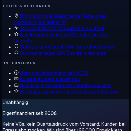
TOOLS & VERTRAUEN
Blick durch die Glasscheibe
Teste unser
Netzwerk von deiner IP
Servicestatus
Verfügbarkeit in Echtzeit
Kundenbewertungen
4,6/5 auf Trustpilot
bewertet
Geld-zurück-Garantie
14 Tage, ohne Fragen
Support erhalten
24/7, echte Ingenieure
UNTERNEHMEN
Über uns
Unabhängig seit 2008
Kontakt
Kontakt aufnehmen
Business-Programm
Mit Cloudzy wachsen
Bildungsprogramm
Für Forschung und Teams
Unabhängig
Eigenfinanziert seit 2008
Keine VCs, kein Quartalsdruck vom Vorstand, Kunden bei
Egress abzuzocken. Wir sind über 122.000 Entwicklern