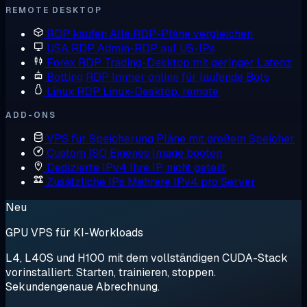
REMOTE DESKTOP
RDP kaufen
Alle RDP-Pläne vergleichen
USA RDP
Admin-RDP auf US-IPs
Forex RDP
Trading-Desktop mit geringer Latenz
Botting RDP
Immer online für laufende Bots
Linux RDP
Linux-Desktop, remote
ADD-ONS
VPS für Speicherung
Pläne mit großem Speicher
Custom ISO
Eigenes Image booten
Dedizierte IPv4
Ihre IP, nicht geteilt
Zusätzliche IPs
Mehrere IPv4 pro Server
Neu
GPU VPS für KI-Workloads
L4, L40S und H100 mit dem vollständigen CUDA-Stack
vorinstalliert. Starten, trainieren, stoppen.
Sekundengenaue Abrechnung.