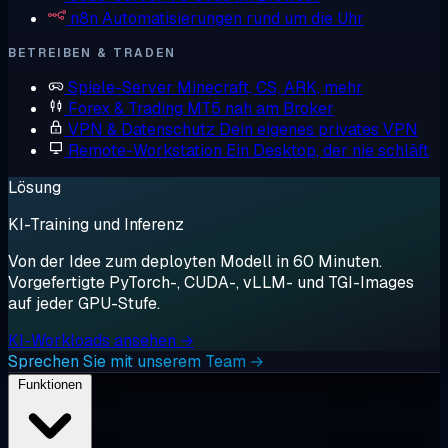
n8n
Automatisierungen rund um die Uhr
BETREIBEN & TRADEN
Spiele-Server
Minecraft, CS, ARK, mehr
Forex & Trading
MT5 nah am Broker
VPN & Datenschutz
Dein eigenes privates VPN
Remote-Workstation
Ein Desktop, der nie schläft
Lösung
KI-Training und Inferenz
Von der Idee zum deployten Modell in 60 Minuten.
Vorgefertigte PyTorch-, CUDA-, vLLM- und TGI-Images
auf jeder GPU-Stufe.
KI-Workloads ansehen →
Sprechen Sie mit unserem Team →
Funktionen