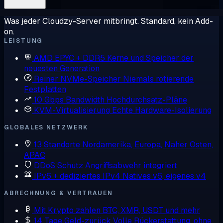
Was jeder Cloudzy-Server mitbringt. Standard, kein Add-
on.
LEISTUNG
AMD EPYC + DDR5
Kerne und Speicher der
neuesten Generation
Reiner NVMe-Speicher
Niemals rotierende
Festplatten
10 Gbps Bandwidth
Hochdurchsatz-Pläne
KVM-Virtualisierung
Echte Hardware-Isolierung
GLOBALES NETZWERK
13 Standorte
Nordamerika, Europa, Naher Osten,
APAC
DDoS Schutz
Angriffsabwehr integriert
IPv6 + dediziertes IPv4
Natives v6, eigenes v4
ABRECHNUNG & VERTRAUEN
Mit Krypto zahlen
BTC, XMR, USDT und mehr
14 Tage Geld-zurück
Volle Rückerstattung, ohne