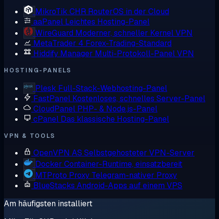
MikroTik CHR
RouterOS in der Cloud
aaPanel
Leichtes Hosting-Panel
WireGuard
Moderner, schneller Kernel VPN
MetaTrader 4
Forex-Trading-Standard
Hiddify Manager
Multi-Protokoll-Panel VPN
HOSTING-PANELS
Plesk
Full-Stack-Webhosting-Panel
FastPanel
Kostenloses, schnelles Server-Panel
CloudPanel
PHP- & Node.js-Panel
cPanel
Das klassische Hosting-Panel
VPN & TOOLS
OpenVPN AS
Selbstgehosteter VPN-Server
Docker
Container-Runtime, einsatzbereit
MTProto Proxy
Telegram-nativer Proxy
BlueStacks
Android-Apps auf einem VPS
Am häufigsten installiert