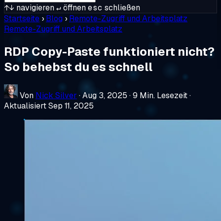
↑↓
navigieren
↵
öffnen
esc
schließen
Startseite
›
Blog
›
Remote-Zugriff und Arbeitsplatz
Remote-Zugriff und Arbeitsplatz
RDP Copy-Paste funktioniert nicht?
So behebst du es schnell
Von
Nick Silver
·
Aug 3, 2025
·
9 Min. Lesezeit
·
Aktualisiert Sep 11, 2025