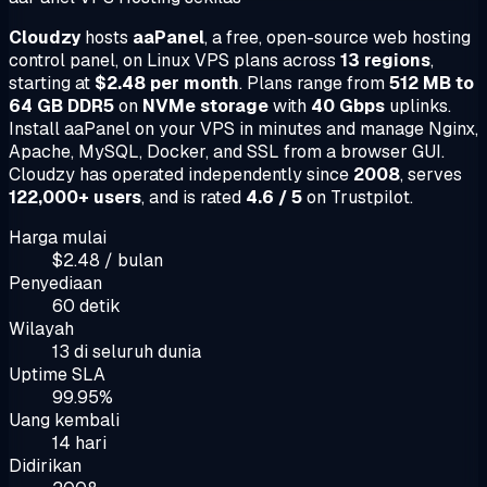
Cloudzy
hosts
aaPanel
, a free, open-source web hosting
control panel, on Linux VPS plans across
13 regions
,
starting at
$2.48 per month
. Plans range from
512 MB to
64 GB DDR5
on
NVMe storage
with
40 Gbps
uplinks.
Install aaPanel on your VPS in minutes and manage Nginx,
Apache, MySQL, Docker, and SSL from a browser GUI.
Cloudzy has operated independently since
2008
, serves
122,000+ users
, and is rated
4.6 / 5
on Trustpilot.
Harga mulai
$2.48 / bulan
Penyediaan
60 detik
Wilayah
13 di seluruh dunia
Uptime SLA
99.95%
Uang kembali
14 hari
Didirikan