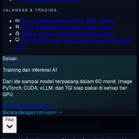
JALANKAN & TRADING
Server Game
Minecraft, CS, ARK, lainnya
Forex & trading
MT5 dekat broker Anda
VPN & Privasi
VPN pribadi Anda sendiri
Workstation jarak jauh
Desktop yang tak pernah
tidur
Solusi
Training dan inferensi AI
Dari ide sampai model terpasang dalam 60 menit. Image
PyTorch, CUDA, vLLM, dan TGI siap pakai di setiap tier
GPU.
Lihat beban kerja AI →
Bicara dengan tim kami →
Fitur