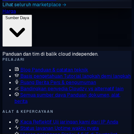
Lihat seluruh marketplace →
Harga
Sumber Daya
Panduan dan tim di balik cloud independen.
PELAJARI
Blog
Panduan & catatan teknik
Basis pengetahuan
Tutorial langkah demi langkah
Ruang Berita
Pers & pengumuman
Bandingkan penyedia
Cloudzy vs alternatif lain
Semua sumber daya
Panduan, dokumen, alat,
berita
ALAT & KEPERCAYAAN
Kaca Reflektif
Uji jaringan kami dari IP Anda
Status layanan
Uptime waktu nyata