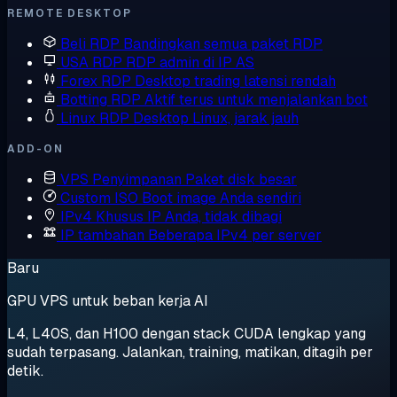
REMOTE DESKTOP
Beli RDP
Bandingkan semua paket RDP
USA RDP
RDP admin di IP AS
Forex RDP
Desktop trading latensi rendah
Botting RDP
Aktif terus untuk menjalankan bot
Linux RDP
Desktop Linux, jarak jauh
ADD-ON
VPS Penyimpanan
Paket disk besar
Custom ISO
Boot image Anda sendiri
IPv4 Khusus
IP Anda, tidak dibagi
IP tambahan
Beberapa IPv4 per server
Baru
GPU VPS untuk beban kerja AI
L4, L40S, dan H100 dengan stack CUDA lengkap yang
sudah terpasang. Jalankan, training, matikan, ditagih per
detik.