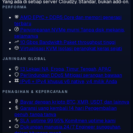
Yang ada di setiap server Cloudzy. Standar, bukan add-on.
PERFORMA
AMD EPYC + DDR5
Core dan memori generasi
terbaru
Penyimpanan NVMe murni
Tanpa disk mekanis,
selamanya
10 Gbps Bandwidth
Paket throughput tinggi
Virtualisasi KVM
Isolasi perangkat keras sejati
JARINGAN GLOBAL
13 Lokasi
NA, Eropa, Timur Tengah, APAC
Perlindungan DDoS
Mitigasi serangan bawaan
IPv6 + IPv4 khusus
v6 native, v4 milik Anda
PENAGIHAN & KEPERCAYAAN
Bayar dengan kripto
BTC, XMR, USDT, dan lainnya
Garansi uang kembali 14 hari
Pengembalian
penuh, tanpa tanya
SLA uptime 99,95%
Komitmen uptime kami
Dukungan manusia 24/7
Engineer sungguhan,