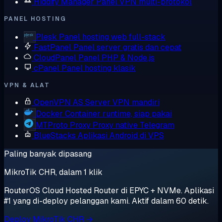
Hiddify Manager
Panel VPN multi-protokol
PANEL HOSTING
Plesk
Panel hosting web full-stack
FastPanel
Panel server gratis dan cepat
CloudPanel
Panel PHP & Node.js
cPanel
Panel hosting klasik
VPN & ALAT
OpenVPN AS
Server VPN mandiri
Docker
Container runtime, siap pakai
MTProto Proxy
Proxy native Telegram
BlueStacks
Aplikasi Android di VPS
Paling banyak dipasang
MikroTik CHR, dalam 1 klik
RouterOS Cloud Hosted Router di EPYC + NVMe. Aplikasi
#1 yang di-deploy pelanggan kami. Aktif dalam 60 detik.
Deploy MikroTik CHR →