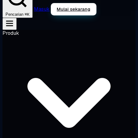
Masuk
Mulai sekarang
⌘K
Pencarian
Produk