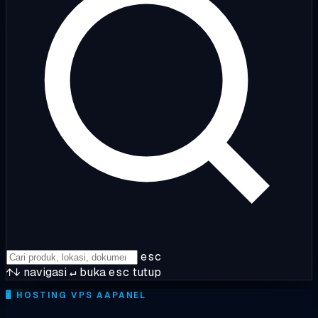
esc
↑↓
navigasi
↵
buka
esc
tutup
🖥️
HOSTING VPS AAPANEL