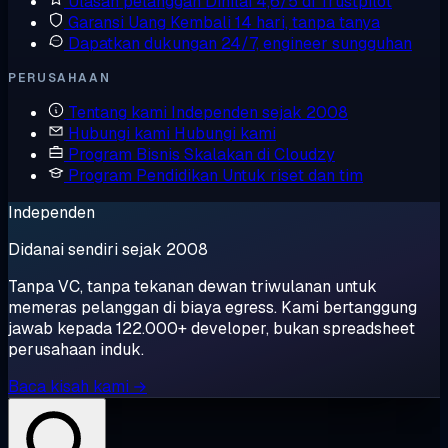
Ulasan pelanggan
Dinilai 4,6/5 di Trustpilot
Garansi Uang Kembali
14 hari, tanpa tanya
Dapatkan dukungan
24/7, engineer sungguhan
PERUSAHAAN
Tentang kami
Independen sejak 2008
Hubungi kami
Hubungi kami
Program Bisnis
Skalakan di Cloudzy
Program Pendidikan
Untuk riset dan tim
Independen
Didanai sendiri sejak 2008
Tanpa VC, tanpa tekanan dewan triwulanan untuk
memeras pelanggan di biaya egress. Kami bertanggung
jawab kepada 122.000+ developer, bukan spreadsheet
perusahaan induk.
Baca kisah kami →