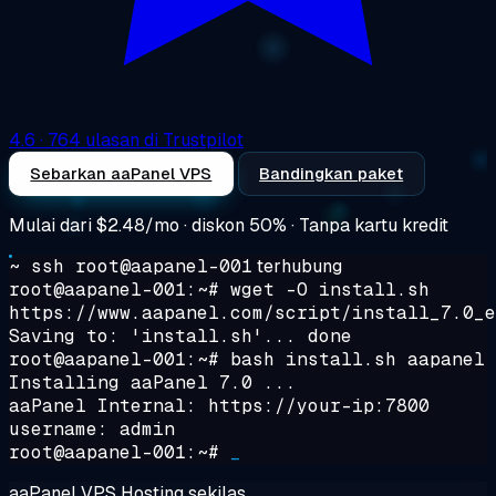
4.6
· 764 ulasan di Trustpilot
Sebarkan aaPanel VPS
Bandingkan paket
Mulai dari
$2.48/mo
· diskon 50% · Tanpa kartu kredit
~ ssh root@aapanel-001
terhubung
root@aapanel-001:~#
wget -O install.sh
https://www.aapanel.com/script/install_7.0_e
Saving to: 'install.sh'... done
root@aapanel-001:~#
bash install.sh aapanel
Installing aaPanel 7.0 ...
aaPanel Internal: https://your-ip:7800
username: admin
root@aapanel-001:~#
_
aaPanel VPS Hosting sekilas