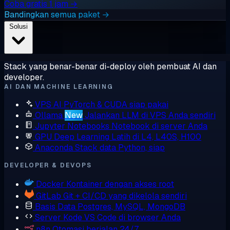
Coba gratis 1 jam →
Bandingkan semua paket →
Solusi
Stack yang benar-benar di-deploy oleh pembuat AI dan
developer.
AI DAN MACHINE LEARNING
VPS AI
PyTorch & CUDA siap pakai
Ollama
New
Jalankan LLM di VPS Anda sendiri
Jupyter Notebooks
Notebook di server Anda
GPU Deep Learning
Latih di L4, L40S, H100
Anaconda
Stack data Python, siap
DEVELOPER & DEVOPS
Docker
Kontainer dengan akses root
GitLab
Git + CI/CD yang dikelola sendiri
Basis Data
Postgres, MySQL, MongoDB
Server Kode
VS Code di browser Anda
n8n
Otomasi berjalan 24/7