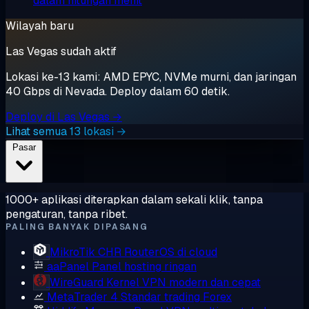
dalam hitungan menit
Wilayah baru
Las Vegas sudah aktif
Lokasi ke-13 kami: AMD EPYC, NVMe murni, dan jaringan
40 Gbps di Nevada. Deploy dalam 60 detik.
Deploy di Las Vegas →
Lihat semua 13 lokasi →
Pasar
1000+ aplikasi diterapkan dalam sekali klik, tanpa
pengaturan, tanpa ribet.
PALING BANYAK DIPASANG
MikroTik CHR
RouterOS di cloud
aaPanel
Panel hosting ringan
WireGuard
Kernel VPN modern dan cepat
MetaTrader 4
Standar trading Forex