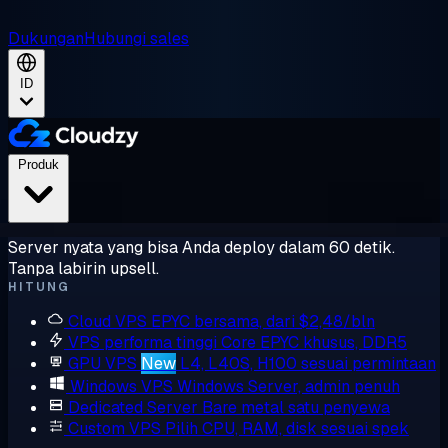
Dukungan
Hubungi sales
ID
Produk
Server nyata yang bisa Anda deploy dalam 60 detik.
Tanpa labirin upsell.
HITUNG
Cloud VPS
EPYC bersama, dari $2,48/bln
VPS performa tinggi
Core EPYC khusus, DDR5
GPU VPS
New
L4, L40S, H100 sesuai permintaan
Windows VPS
Windows Server, admin penuh
Dedicated Server
Bare metal satu penyewa
Custom VPS
Pilih CPU, RAM, disk sesuai spek