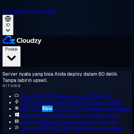
Dukungan
Hubungi sales
ID
Produk
Server nyata yang bisa Anda deploy dalam 60 detik.
Tanpa labirin upsell.
HITUNG
Cloud VPS
EPYC bersama, dari $2,48/bln
VPS performa tinggi
Core EPYC khusus, DDR5
GPU VPS
New
L4, L40S, H100 sesuai permintaan
Windows VPS
Windows Server, admin penuh
Dedicated Server
Bare metal satu penyewa
Custom VPS
Pilih CPU, RAM, disk sesuai spek