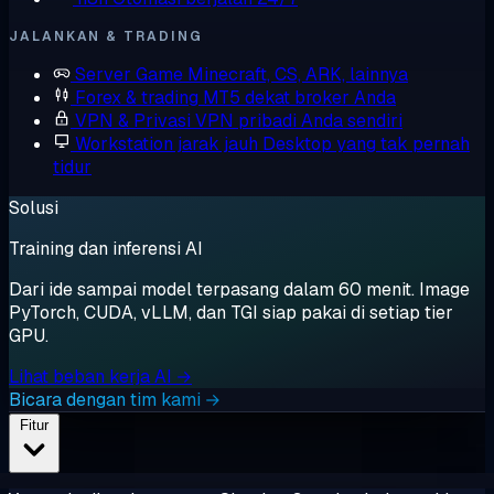
JALANKAN & TRADING
Server Game
Minecraft, CS, ARK, lainnya
Forex & trading
MT5 dekat broker Anda
VPN & Privasi
VPN pribadi Anda sendiri
Workstation jarak jauh
Desktop yang tak pernah
tidur
Solusi
Training dan inferensi AI
Dari ide sampai model terpasang dalam 60 menit. Image
PyTorch, CUDA, vLLM, dan TGI siap pakai di setiap tier
GPU.
Lihat beban kerja AI →
Bicara dengan tim kami →
Fitur