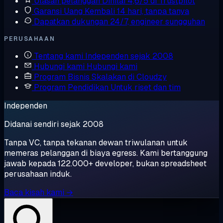
Ulasan pelanggan
Dinilai 4,6/5 di Trustpilot
Garansi Uang Kembali
14 hari, tanpa tanya
Dapatkan dukungan
24/7, engineer sungguhan
PERUSAHAAN
Tentang kami
Independen sejak 2008
Hubungi kami
Hubungi kami
Program Bisnis
Skalakan di Cloudzy
Program Pendidikan
Untuk riset dan tim
Independen
Didanai sendiri sejak 2008
Tanpa VC, tanpa tekanan dewan triwulanan untuk
memeras pelanggan di biaya egress. Kami bertanggung
jawab kepada 122.000+ developer, bukan spreadsheet
perusahaan induk.
Baca kisah kami →