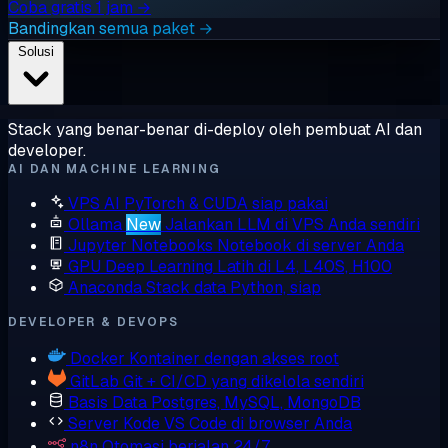
Coba gratis 1 jam →
Bandingkan semua paket →
Solusi
Stack yang benar-benar di-deploy oleh pembuat AI dan
developer.
AI DAN MACHINE LEARNING
VPS AI
PyTorch & CUDA siap pakai
Ollama
New
Jalankan LLM di VPS Anda sendiri
Jupyter Notebooks
Notebook di server Anda
GPU Deep Learning
Latih di L4, L40S, H100
Anaconda
Stack data Python, siap
DEVELOPER & DEVOPS
Docker
Kontainer dengan akses root
GitLab
Git + CI/CD yang dikelola sendiri
Basis Data
Postgres, MySQL, MongoDB
Server Kode
VS Code di browser Anda
n8n
Otomasi berjalan 24/7