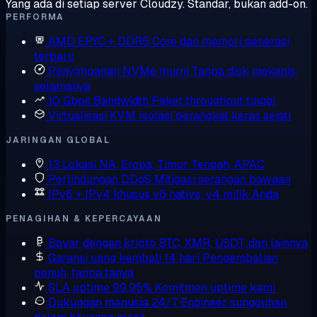
Yang ada di setiap server Cloudzy. Standar, bukan add-on.
PERFORMA
AMD EPYC + DDR5
Core dan memori generasi
terbaru
Penyimpanan NVMe murni
Tanpa disk mekanis,
selamanya
10 Gbps Bandwidth
Paket throughput tinggi
Virtualisasi KVM
Isolasi perangkat keras sejati
JARINGAN GLOBAL
13 Lokasi
NA, Eropa, Timur Tengah, APAC
Perlindungan DDoS
Mitigasi serangan bawaan
IPv6 + IPv4 khusus
v6 native, v4 milik Anda
PENAGIHAN & KEPERCAYAAN
Bayar dengan kripto
BTC, XMR, USDT, dan lainnya
Garansi uang kembali 14 hari
Pengembalian
penuh, tanpa tanya
SLA uptime 99,95%
Komitmen uptime kami
Dukungan manusia 24/7
Engineer sungguhan,