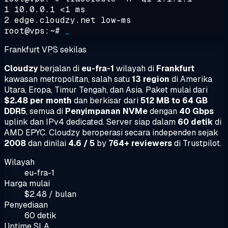
1 10.0.0.1 <1 ms
2 edge.cloudzy.net low-ms
root@vps:~#
_
Frankfurt VPS sekilas
Cloudzy
berjalan di
eu-fra-1
wilayah di
Frankfurt
kawasan metropolitan, salah satu
13 region
di Amerika
Utara, Eropa, Timur Tengah, dan Asia. Paket mulai dari
$2.48 per month
dan berkisar dari
512 MB to 64 GB
DDR5
, semua di
Penyimpanan NVMe
dengan
40 Gbps
uplink dan IPv4 dedicated. Server siap dalam
60 detik
di
AMD EPYC. Cloudzy beroperasi secara independen sejak
2008
dan dinilai
4.6 / 5
by
764+ reviewers
di Trustpilot.
Wilayah
eu-fra-1
Harga mulai
$2.48 / bulan
Penyediaan
60 detik
Uptime SLA