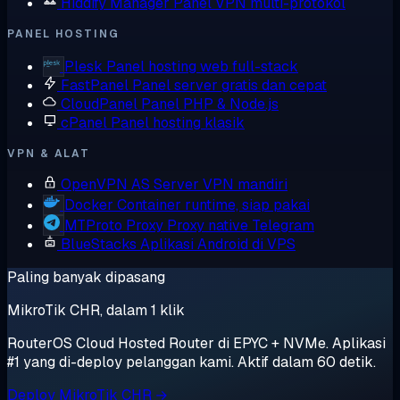
Hiddify Manager
Panel VPN multi-protokol
PANEL HOSTING
Plesk
Panel hosting web full-stack
FastPanel
Panel server gratis dan cepat
CloudPanel
Panel PHP & Node.js
cPanel
Panel hosting klasik
VPN & ALAT
OpenVPN AS
Server VPN mandiri
Docker
Container runtime, siap pakai
MTProto Proxy
Proxy native Telegram
BlueStacks
Aplikasi Android di VPS
Paling banyak dipasang
MikroTik CHR, dalam 1 klik
RouterOS Cloud Hosted Router di EPYC + NVMe. Aplikasi
#1 yang di-deploy pelanggan kami. Aktif dalam 60 detik.
Deploy MikroTik CHR →