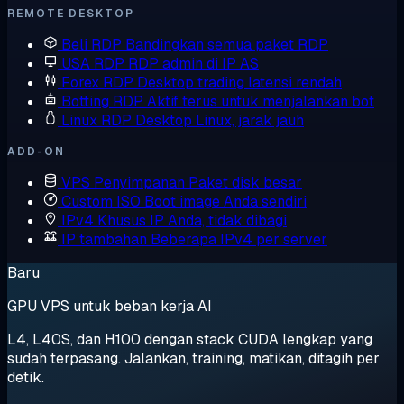
REMOTE DESKTOP
Beli RDP
Bandingkan semua paket RDP
USA RDP
RDP admin di IP AS
Forex RDP
Desktop trading latensi rendah
Botting RDP
Aktif terus untuk menjalankan bot
Linux RDP
Desktop Linux, jarak jauh
ADD-ON
VPS Penyimpanan
Paket disk besar
Custom ISO
Boot image Anda sendiri
IPv4 Khusus
IP Anda, tidak dibagi
IP tambahan
Beberapa IPv4 per server
Baru
GPU VPS untuk beban kerja AI
L4, L40S, dan H100 dengan stack CUDA lengkap yang
sudah terpasang. Jalankan, training, matikan, ditagih per
detik.