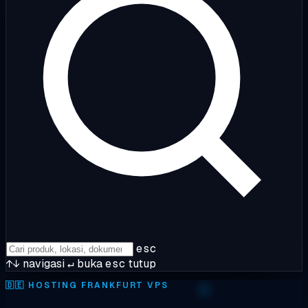
esc
↑↓
navigasi
↵
buka
esc
tutup
🇩🇪
HOSTING FRANKFURT VPS