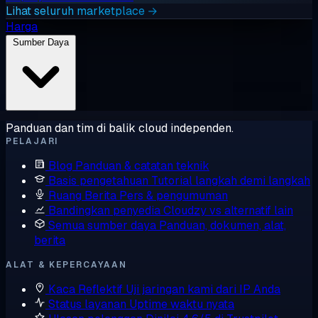
Lihat seluruh marketplace →
Harga
Sumber Daya
Panduan dan tim di balik cloud independen.
PELAJARI
Blog
Panduan & catatan teknik
Basis pengetahuan
Tutorial langkah demi langkah
Ruang Berita
Pers & pengumuman
Bandingkan penyedia
Cloudzy vs alternatif lain
Semua sumber daya
Panduan, dokumen, alat,
berita
ALAT & KEPERCAYAAN
Kaca Reflektif
Uji jaringan kami dari IP Anda
Status layanan
Uptime waktu nyata