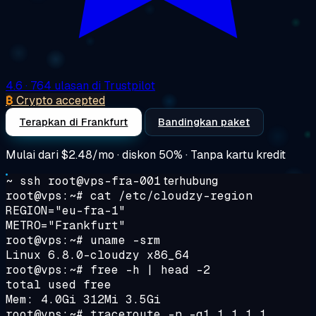
4.6
· 764 ulasan di Trustpilot
₿
Crypto accepted
Terapkan di Frankfurt
Bandingkan paket
Mulai dari
$2.48/mo
· diskon 50% · Tanpa kartu kredit
~ ssh root@vps-fra-001
terhubung
root@vps:~#
cat /etc/cloudzy-region
REGION="eu-fra-1"
METRO="Frankfurt"
root@vps:~#
uname -srm
Linux 6.8.0-cloudzy x86_64
root@vps:~#
free -h | head -2
total used free
Mem: 4.0Gi 312Mi 3.5Gi
root@vps:~#
traceroute -n -q1 1.1.1.1