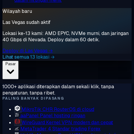
dalam hitungan menit
Wilayah baru
Las Vegas sudah aktif
Lokasi ke-13 kami: AMD EPYC, NVMe murni, dan jaringan
40 Gbps di Nevada. Deploy dalam 60 detik.
Deploy di Las Vegas →
Lihat semua 13 lokasi →
Pasar
1000+ aplikasi diterapkan dalam sekali klik, tanpa
pengaturan, tanpa ribet.
PALING BANYAK DIPASANG
MikroTik CHR
RouterOS di cloud
aaPanel
Panel hosting ringan
WireGuard
Kernel VPN modern dan cepat
MetaTrader 4
Standar trading Forex