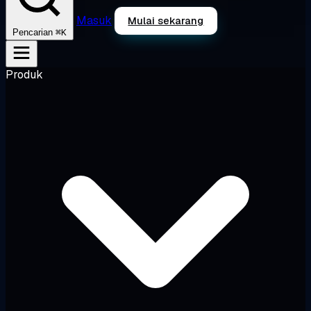
Masuk
Mulai sekarang
⌘K
Pencarian
Produk