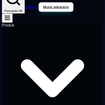
Masuk
Mulai sekarang
⌘K
Pencarian
Produk