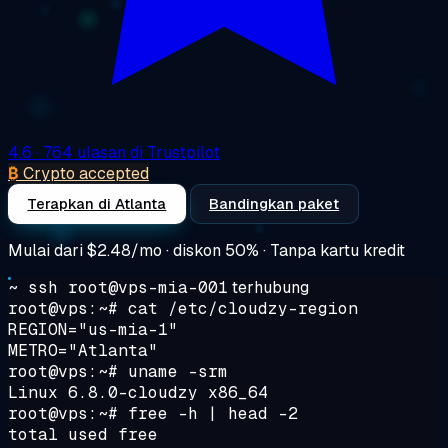
4.6
· 764 ulasan di Trustpilot
₿
Crypto accepted
Terapkan di Atlanta
Bandingkan paket
Mulai dari
$2.48/mo
· diskon 50% · Tanpa kartu kredit
~ ssh root@vps-mia-001
terhubung
root@vps:~#
cat /etc/cloudzy-region
REGION="us-mia-1"
METRO="Atlanta"
root@vps:~#
uname -srm
Linux 6.8.0-cloudzy x86_64
root@vps:~#
free -h | head -2
total used free