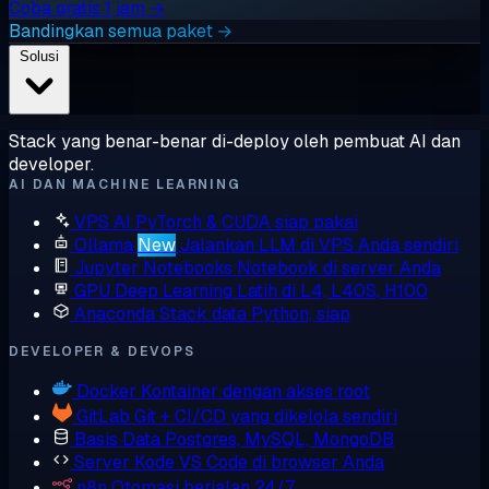
Coba gratis 1 jam →
Bandingkan semua paket →
Solusi
Stack yang benar-benar di-deploy oleh pembuat AI dan
developer.
AI DAN MACHINE LEARNING
VPS AI
PyTorch & CUDA siap pakai
Ollama
New
Jalankan LLM di VPS Anda sendiri
Jupyter Notebooks
Notebook di server Anda
GPU Deep Learning
Latih di L4, L40S, H100
Anaconda
Stack data Python, siap
DEVELOPER & DEVOPS
Docker
Kontainer dengan akses root
GitLab
Git + CI/CD yang dikelola sendiri
Basis Data
Postgres, MySQL, MongoDB
Server Kode
VS Code di browser Anda
n8n
Otomasi berjalan 24/7