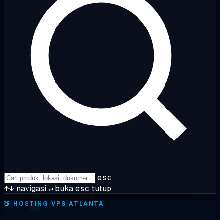
esc
↑↓
navigasi
↵
buka
esc
tutup
🍑
HOSTING VPS ATLANTA