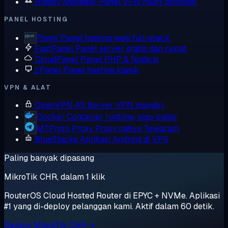
Hiddify Manager
Panel VPN multi-protokol
PANEL HOSTING
Plesk
Panel hosting web full-stack
FastPanel
Panel server gratis dan cepat
CloudPanel
Panel PHP & Node.js
cPanel
Panel hosting klasik
VPN & ALAT
OpenVPN AS
Server VPN mandiri
Docker
Container runtime, siap pakai
MTProto Proxy
Proxy native Telegram
BlueStacks
Aplikasi Android di VPS
Paling banyak dipasang
MikroTik CHR, dalam 1 klik
RouterOS Cloud Hosted Router di EPYC + NVMe. Aplikasi
#1 yang di-deploy pelanggan kami. Aktif dalam 60 detik.
Deploy MikroTik CHR →