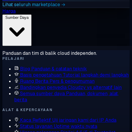
Lihat seluruh marketplace →
Harga
Sumber Daya
Panduan dan tim di balik cloud independen.
PELAJARI
Blog
Panduan & catatan teknik
Basis pengetahuan
Tutorial langkah demi langkah
Ruang Berita
Pers & pengumuman
Bandingkan penyedia
Cloudzy vs alternatif lain
Semua sumber daya
Panduan, dokumen, alat,
berita
ALAT & KEPERCAYAAN
Kaca Reflektif
Uji jaringan kami dari IP Anda
Status layanan
Uptime waktu nyata