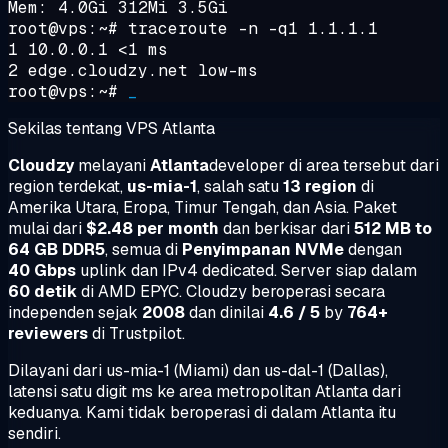
Mem: 4.0Gi 312Mi 3.5Gi
root@vps:~#
traceroute -n -q1 1.1.1.1
1 10.0.0.1 <1 ms
2 edge.cloudzy.net low-ms
root@vps:~#
_
Sekilas tentang VPS Atlanta
Cloudzy
melayani
Atlanta
developer di area tersebut dari
region terdekat,
us-mia-1
, salah satu
13 region
di
Amerika Utara, Eropa, Timur Tengah, dan Asia. Paket
mulai dari
$2.48 per month
dan berkisar dari
512 MB to
64 GB DDR5
, semua di
Penyimpanan NVMe
dengan
40 Gbps
uplink dan IPv4 dedicated. Server siap dalam
60 detik
di AMD EPYC. Cloudzy beroperasi secara
independen sejak
2008
dan dinilai
4.6 / 5
by
764+
reviewers
di Trustpilot.
Dilayani dari us-mia-1 (Miami) dan us-dal-1 (Dallas),
latensi satu digit ms ke area metropolitan Atlanta dari
keduanya. Kami tidak beroperasi di dalam Atlanta itu
sendiri.