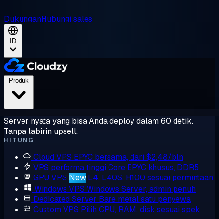
Dukungan
Hubungi sales
ID
Produk
Server nyata yang bisa Anda deploy dalam 60 detik.
Tanpa labirin upsell.
HITUNG
Cloud VPS
EPYC bersama, dari $2,48/bln
VPS performa tinggi
Core EPYC khusus, DDR5
GPU VPS
New
L4, L40S, H100 sesuai permintaan
Windows VPS
Windows Server, admin penuh
Dedicated Server
Bare metal satu penyewa
Custom VPS
Pilih CPU, RAM, disk sesuai spek