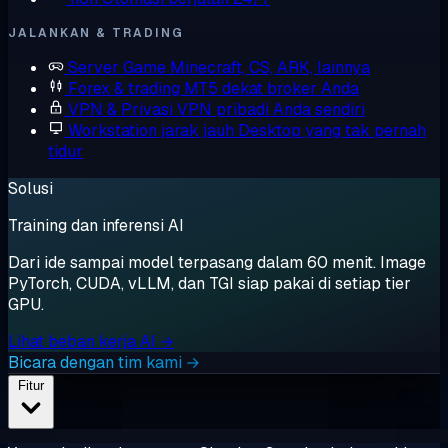
JALANKAN & TRADING
Server Game
Minecraft, CS, ARK, lainnya
Forex & trading
MT5 dekat broker Anda
VPN & Privasi
VPN pribadi Anda sendiri
Workstation jarak jauh
Desktop yang tak pernah
tidur
Solusi
Training dan inferensi AI
Dari ide sampai model terpasang dalam 60 menit. Image
PyTorch, CUDA, vLLM, dan TGI siap pakai di setiap tier
GPU.
Lihat beban kerja AI →
Bicara dengan tim kami →
Fitur