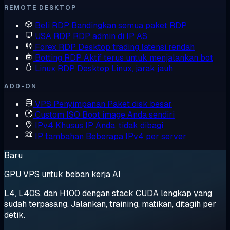
REMOTE DESKTOP
Beli RDP
Bandingkan semua paket RDP
USA RDP
RDP admin di IP AS
Forex RDP
Desktop trading latensi rendah
Botting RDP
Aktif terus untuk menjalankan bot
Linux RDP
Desktop Linux, jarak jauh
ADD-ON
VPS Penyimpanan
Paket disk besar
Custom ISO
Boot image Anda sendiri
IPv4 Khusus
IP Anda, tidak dibagi
IP tambahan
Beberapa IPv4 per server
Baru
GPU VPS untuk beban kerja AI
L4, L40S, dan H100 dengan stack CUDA lengkap yang
sudah terpasang. Jalankan, training, matikan, ditagih per
detik.