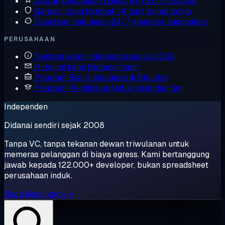
Ulasan pelanggan
Dinilai 4,6/5 di Trustpilot
Garansi Uang Kembali
14 hari, tanpa tanya
Dapatkan dukungan
24/7, engineer sungguhan
PERUSAHAAN
Tentang kami
Independen sejak 2008
Hubungi kami
Hubungi kami
Program Bisnis
Skalakan di Cloudzy
Program Pendidikan
Untuk riset dan tim
Independen
Didanai sendiri sejak 2008
Tanpa VC, tanpa tekanan dewan triwulanan untuk
memeras pelanggan di biaya egress. Kami bertanggung
jawab kepada 122.000+ developer, bukan spreadsheet
perusahaan induk.
Baca kisah kami →