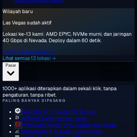
dalam hitungan menit
Wilayah baru
Las Vegas sudah aktif
Lokasi ke-13 kami: AMD EPYC, NVMe murni, dan jaringan
40 Gbps di Nevada. Deploy dalam 60 detik.
Deploy di Las Vegas →
Lihat semua 13 lokasi →
Pasar
1000+ aplikasi diterapkan dalam sekali klik, tanpa
pengaturan, tanpa ribet.
PALING BANYAK DIPASANG
MikroTik CHR
RouterOS di cloud
aaPanel
Panel hosting ringan
WireGuard
Kernel VPN modern dan cepat
MetaTrader 4
Standar trading Forex