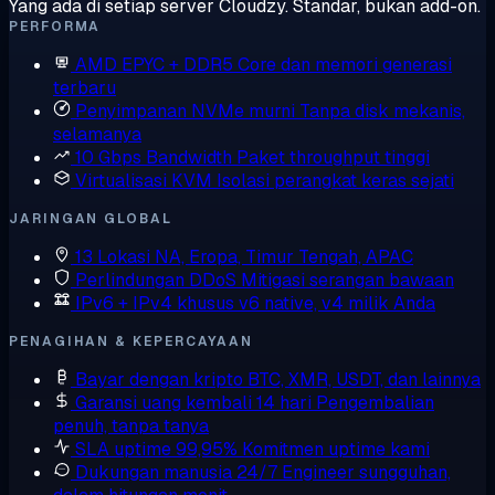
Yang ada di setiap server Cloudzy. Standar, bukan add-on.
PERFORMA
AMD EPYC + DDR5
Core dan memori generasi
terbaru
Penyimpanan NVMe murni
Tanpa disk mekanis,
selamanya
10 Gbps Bandwidth
Paket throughput tinggi
Virtualisasi KVM
Isolasi perangkat keras sejati
JARINGAN GLOBAL
13 Lokasi
NA, Eropa, Timur Tengah, APAC
Perlindungan DDoS
Mitigasi serangan bawaan
IPv6 + IPv4 khusus
v6 native, v4 milik Anda
PENAGIHAN & KEPERCAYAAN
Bayar dengan kripto
BTC, XMR, USDT, dan lainnya
Garansi uang kembali 14 hari
Pengembalian
penuh, tanpa tanya
SLA uptime 99,95%
Komitmen uptime kami
Dukungan manusia 24/7
Engineer sungguhan,