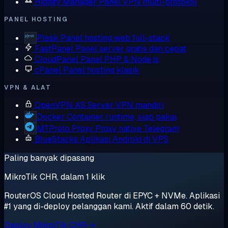
Hiddify Manager
Panel VPN multi-protokol
PANEL HOSTING
Plesk
Panel hosting web full-stack
FastPanel
Panel server gratis dan cepat
CloudPanel
Panel PHP & Node.js
cPanel
Panel hosting klasik
VPN & ALAT
OpenVPN AS
Server VPN mandiri
Docker
Container runtime, siap pakai
MTProto Proxy
Proxy native Telegram
BlueStacks
Aplikasi Android di VPS
Paling banyak dipasang
MikroTik CHR, dalam 1 klik
RouterOS Cloud Hosted Router di EPYC + NVMe. Aplikasi
#1 yang di-deploy pelanggan kami. Aktif dalam 60 detik.
Deploy MikroTik CHR →