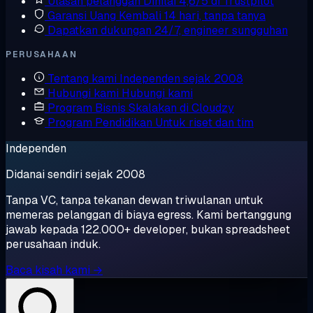
Ulasan pelanggan
Dinilai 4,6/5 di Trustpilot
Garansi Uang Kembali
14 hari, tanpa tanya
Dapatkan dukungan
24/7, engineer sungguhan
PERUSAHAAN
Tentang kami
Independen sejak 2008
Hubungi kami
Hubungi kami
Program Bisnis
Skalakan di Cloudzy
Program Pendidikan
Untuk riset dan tim
Independen
Didanai sendiri sejak 2008
Tanpa VC, tanpa tekanan dewan triwulanan untuk
memeras pelanggan di biaya egress. Kami bertanggung
jawab kepada 122.000+ developer, bukan spreadsheet
perusahaan induk.
Baca kisah kami →