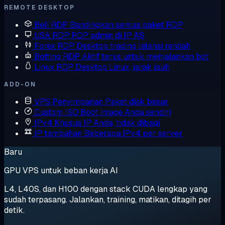
REMOTE DESKTOP
Beli RDP
Bandingkan semua paket RDP
USA RDP
RDP admin di IP AS
Forex RDP
Desktop trading latensi rendah
Botting RDP
Aktif terus untuk menjalankan bot
Linux RDP
Desktop Linux, jarak jauh
ADD-ON
VPS Penyimpanan
Paket disk besar
Custom ISO
Boot image Anda sendiri
IPv4 Khusus
IP Anda, tidak dibagi
IP tambahan
Beberapa IPv4 per server
Baru
GPU VPS untuk beban kerja AI
L4, L40S, dan H100 dengan stack CUDA lengkap yang
sudah terpasang. Jalankan, training, matikan, ditagih per
detik.