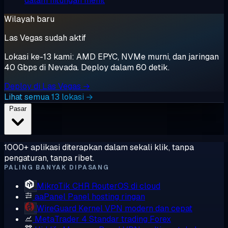
dalam hitungan menit
Wilayah baru
Las Vegas sudah aktif
Lokasi ke-13 kami: AMD EPYC, NVMe murni, dan jaringan
40 Gbps di Nevada. Deploy dalam 60 detik.
Deploy di Las Vegas →
Lihat semua 13 lokasi →
Pasar
1000+ aplikasi diterapkan dalam sekali klik, tanpa
pengaturan, tanpa ribet.
PALING BANYAK DIPASANG
MikroTik CHR
RouterOS di cloud
aaPanel
Panel hosting ringan
WireGuard
Kernel VPN modern dan cepat
MetaTrader 4
Standar trading Forex