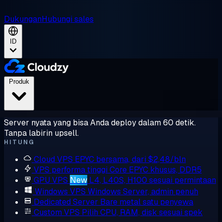
Dukungan
Hubungi sales
ID
Produk
Server nyata yang bisa Anda deploy dalam 60 detik.
Tanpa labirin upsell.
HITUNG
Cloud VPS
EPYC bersama, dari $2,48/bln
VPS performa tinggi
Core EPYC khusus, DDR5
GPU VPS
New
L4, L40S, H100 sesuai permintaan
Windows VPS
Windows Server, admin penuh
Dedicated Server
Bare metal satu penyewa
Custom VPS
Pilih CPU, RAM, disk sesuai spek