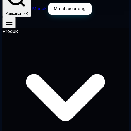
Masuk
Mulai sekarang
⌘K
Pencarian
Produk