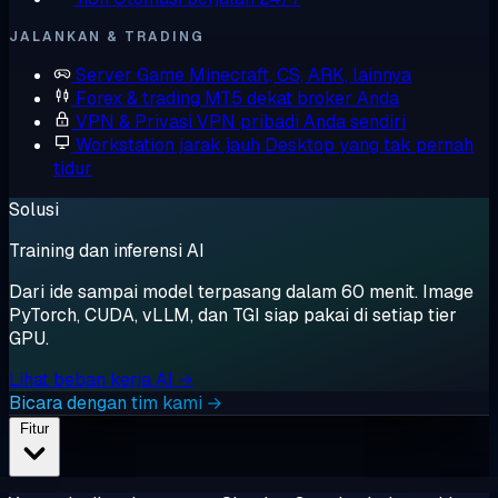
JALANKAN & TRADING
Server Game
Minecraft, CS, ARK, lainnya
Forex & trading
MT5 dekat broker Anda
VPN & Privasi
VPN pribadi Anda sendiri
Workstation jarak jauh
Desktop yang tak pernah
tidur
Solusi
Training dan inferensi AI
Dari ide sampai model terpasang dalam 60 menit. Image
PyTorch, CUDA, vLLM, dan TGI siap pakai di setiap tier
GPU.
Lihat beban kerja AI →
Bicara dengan tim kami →
Fitur