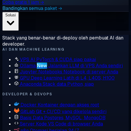
Coba gratis 1 jam →
Bandingkan semua paket →
Solusi
Stack yang benar-benar di-deploy oleh pembuat AI dan
developer.
AI DAN MACHINE LEARNING
VPS AI
PyTorch & CUDA siap pakai
Ollama
New
Jalankan LLM di VPS Anda sendiri
Jupyter Notebooks
Notebook di server Anda
GPU Deep Learning
Latih di L4, L40S, H100
Anaconda
Stack data Python, siap
DEVELOPER & DEVOPS
Docker
Kontainer dengan akses root
GitLab
Git + CI/CD yang dikelola sendiri
Basis Data
Postgres, MySQL, MongoDB
Server Kode
VS Code di browser Anda
n8n
Otomasi berjalan 24/7