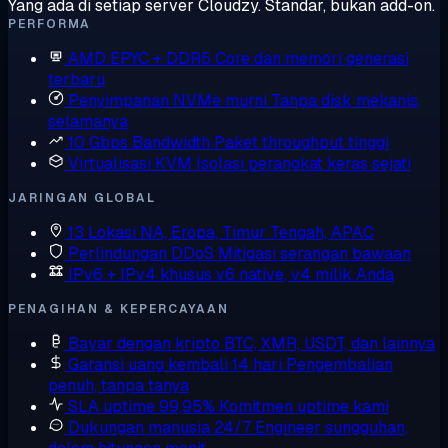
Yang ada di setiap server Cloudzy. Standar, bukan add-on.
PERFORMA
AMD EPYC + DDR5
Core dan memori generasi
terbaru
Penyimpanan NVMe murni
Tanpa disk mekanis,
selamanya
10 Gbps Bandwidth
Paket throughput tinggi
Virtualisasi KVM
Isolasi perangkat keras sejati
JARINGAN GLOBAL
13 Lokasi
NA, Eropa, Timur Tengah, APAC
Perlindungan DDoS
Mitigasi serangan bawaan
IPv6 + IPv4 khusus
v6 native, v4 milik Anda
PENAGIHAN & KEPERCAYAAN
Bayar dengan kripto
BTC, XMR, USDT, dan lainnya
Garansi uang kembali 14 hari
Pengembalian
penuh, tanpa tanya
SLA uptime 99,95%
Komitmen uptime kami
Dukungan manusia 24/7
Engineer sungguhan,