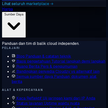
Lihat seluruh marketplace →
Harga
Sumber Daya
Panduan dan tim di balik cloud independen.
PELAJARI
Blog
Panduan & catatan teknik
Basis pengetahuan
Tutorial langkah demi langkah
Ruang Berita
Pers & pengumuman
Bandingkan penyedia
Cloudzy vs alternatif lain
Semua sumber daya
Panduan, dokumen, alat,
berita
ALAT & KEPERCAYAAN
Kaca Reflektif
Uji jaringan kami dari IP Anda
Status layanan
Uptime waktu nyata