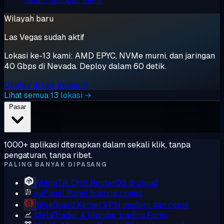
dalam hitungan menit
Wilayah baru
Las Vegas sudah aktif
Lokasi ke-13 kami: AMD EPYC, NVMe murni, dan jaringan
40 Gbps di Nevada. Deploy dalam 60 detik.
Deploy di Las Vegas →
Lihat semua 13 lokasi →
Pasar
1000+ aplikasi diterapkan dalam sekali klik, tanpa
pengaturan, tanpa ribet.
PALING BANYAK DIPASANG
MikroTik CHR
RouterOS di cloud
aaPanel
Panel hosting ringan
WireGuard
Kernel VPN modern dan cepat
MetaTrader 4
Standar trading Forex