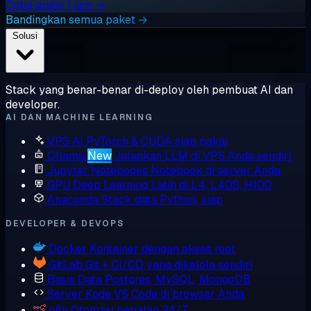
Coba gratis 1 jam →
Bandingkan semua paket →
Solusi
Stack yang benar-benar di-deploy oleh pembuat AI dan
developer.
AI DAN MACHINE LEARNING
VPS AI
PyTorch & CUDA siap pakai
Ollama
New
Jalankan LLM di VPS Anda sendiri
Jupyter Notebooks
Notebook di server Anda
GPU Deep Learning
Latih di L4, L40S, H100
Anaconda
Stack data Python, siap
DEVELOPER & DEVOPS
Docker
Kontainer dengan akses root
GitLab
Git + CI/CD yang dikelola sendiri
Basis Data
Postgres, MySQL, MongoDB
Server Kode
VS Code di browser Anda
n8n
Otomasi berjalan 24/7