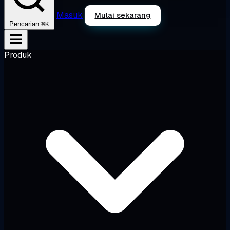
Masuk
Mulai sekarang
⌘K
Pencarian
Produk