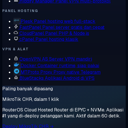
Hiddify Manager
Panel VPN multi-protokol
PANEL HOSTING
Plesk
Panel hosting web full-stack
FastPanel
Panel server gratis dan cepat
CloudPanel
Panel PHP & Node.js
cPanel
Panel hosting klasik
VPN & ALAT
OpenVPN AS
Server VPN mandiri
Docker
Container runtime, siap pakai
MTProto Proxy
Proxy native Telegram
BlueStacks
Aplikasi Android di VPS
Paling banyak dipasang
MikroTik CHR, dalam 1 klik
RouterOS Cloud Hosted Router di EPYC + NVMe. Aplikasi
#1 yang di-deploy pelanggan kami. Aktif dalam 60 detik.
Deploy MikroTik CHR →