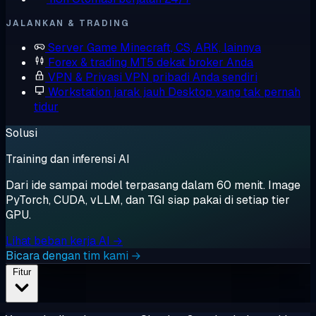
JALANKAN & TRADING
Server Game
Minecraft, CS, ARK, lainnya
Forex & trading
MT5 dekat broker Anda
VPN & Privasi
VPN pribadi Anda sendiri
Workstation jarak jauh
Desktop yang tak pernah
tidur
Solusi
Training dan inferensi AI
Dari ide sampai model terpasang dalam 60 menit. Image
PyTorch, CUDA, vLLM, dan TGI siap pakai di setiap tier
GPU.
Lihat beban kerja AI →
Bicara dengan tim kami →
Fitur