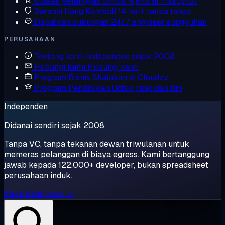
Ulasan pelanggan
Dinilai 4,6/5 di Trustpilot
Garansi Uang Kembali
14 hari, tanpa tanya
Dapatkan dukungan
24/7, engineer sungguhan
PERUSAHAAN
Tentang kami
Independen sejak 2008
Hubungi kami
Hubungi kami
Program Bisnis
Skalakan di Cloudzy
Program Pendidikan
Untuk riset dan tim
Independen
Didanai sendiri sejak 2008
Tanpa VC, tanpa tekanan dewan triwulanan untuk
memeras pelanggan di biaya egress. Kami bertanggung
jawab kepada 122.000+ developer, bukan spreadsheet
perusahaan induk.
Baca kisah kami →