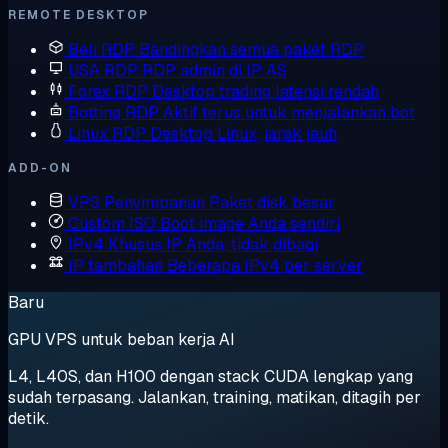
REMOTE DESKTOP
Beli RDP
Bandingkan semua paket RDP
USA RDP
RDP admin di IP AS
Forex RDP
Desktop trading latensi rendah
Botting RDP
Aktif terus untuk menjalankan bot
Linux RDP
Desktop Linux, jarak jauh
ADD-ON
VPS Penyimpanan
Paket disk besar
Custom ISO
Boot image Anda sendiri
IPv4 Khusus
IP Anda, tidak dibagi
IP tambahan
Beberapa IPv4 per server
Baru
GPU VPS untuk beban kerja AI
L4, L40S, dan H100 dengan stack CUDA lengkap yang
sudah terpasang. Jalankan, training, matikan, ditagih per
detik.