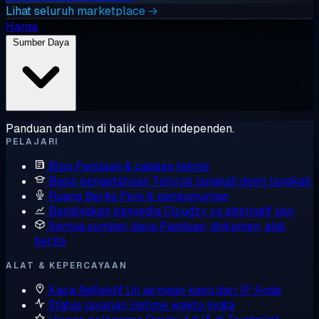
Lihat seluruh marketplace →
Harga
Sumber Daya
Panduan dan tim di balik cloud independen.
PELAJARI
Blog
Panduan & catatan teknik
Basis pengetahuan
Tutorial langkah demi langkah
Ruang Berita
Pers & pengumuman
Bandingkan penyedia
Cloudzy vs alternatif lain
Semua sumber daya
Panduan, dokumen, alat,
berita
ALAT & KEPERCAYAAN
Kaca Reflektif
Uji jaringan kami dari IP Anda
Status layanan
Uptime waktu nyata