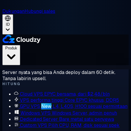
Dukungan
Hubungi sales
ID
Produk
Server nyata yang bisa Anda deploy dalam 60 detik.
Tanpa labirin upsell.
HITUNG
Cloud VPS
EPYC bersama, dari $2,48/bln
VPS performa tinggi
Core EPYC khusus, DDR5
GPU VPS
New
L4, L40S, H100 sesuai permintaan
Windows VPS
Windows Server, admin penuh
Dedicated Server
Bare metal satu penyewa
Custom VPS
Pilih CPU, RAM, disk sesuai spek