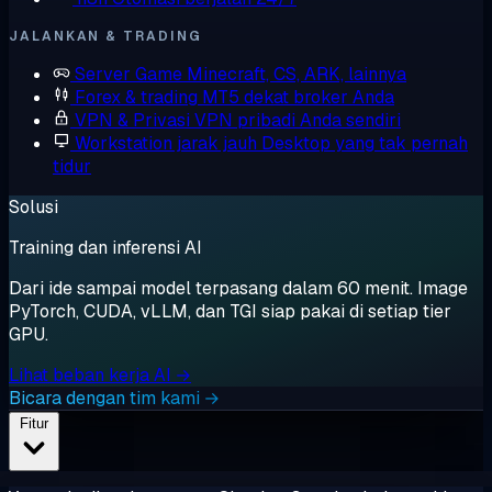
JALANKAN & TRADING
Server Game
Minecraft, CS, ARK, lainnya
Forex & trading
MT5 dekat broker Anda
VPN & Privasi
VPN pribadi Anda sendiri
Workstation jarak jauh
Desktop yang tak pernah
tidur
Solusi
Training dan inferensi AI
Dari ide sampai model terpasang dalam 60 menit. Image
PyTorch, CUDA, vLLM, dan TGI siap pakai di setiap tier
GPU.
Lihat beban kerja AI →
Bicara dengan tim kami →
Fitur