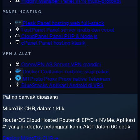
Hiddify Manager
Panel VPN multi-protokol
PANEL HOSTING
Plesk
Panel hosting web full-stack
FastPanel
Panel server gratis dan cepat
CloudPanel
Panel PHP & Node.js
cPanel
Panel hosting klasik
VPN & ALAT
OpenVPN AS
Server VPN mandiri
Docker
Container runtime, siap pakai
MTProto Proxy
Proxy native Telegram
BlueStacks
Aplikasi Android di VPS
Paling banyak dipasang
MikroTik CHR, dalam 1 klik
RouterOS Cloud Hosted Router di EPYC + NVMe. Aplikasi
#1 yang di-deploy pelanggan kami. Aktif dalam 60 detik.
Deploy MikroTik CHR →