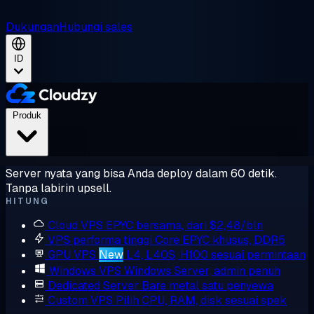
Dukungan
Hubungi sales
ID
Produk
Server nyata yang bisa Anda deploy dalam 60 detik.
Tanpa labirin upsell.
HITUNG
Cloud VPS
EPYC bersama, dari $2,48/bln
VPS performa tinggi
Core EPYC khusus, DDR5
GPU VPS
New
L4, L40S, H100 sesuai permintaan
Windows VPS
Windows Server, admin penuh
Dedicated Server
Bare metal satu penyewa
Custom VPS
Pilih CPU, RAM, disk sesuai spek