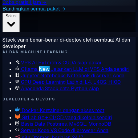
Coba gratis 1 jam →
Bandingkan semua paket →
Solusi
Stack yang benar-benar di-deploy oleh pembuat AI dan
developer.
AI DAN MACHINE LEARNING
VPS AI
PyTorch & CUDA siap pakai
Ollama
New
Jalankan LLM di VPS Anda sendiri
Jupyter Notebooks
Notebook di server Anda
GPU Deep Learning
Latih di L4, L40S, H100
Anaconda
Stack data Python, siap
DEVELOPER & DEVOPS
Docker
Kontainer dengan akses root
GitLab
Git + CI/CD yang dikelola sendiri
Basis Data
Postgres, MySQL, MongoDB
Server Kode
VS Code di browser Anda
n8n
Otomasi berjalan 24/7