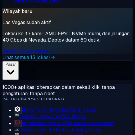
dalam hitungan menit
Wilayah baru
Las Vegas sudah aktif
Lokasi ke-13 kami: AMD EPYC, NVMe murni, dan jaringan
40 Gbps di Nevada. Deploy dalam 60 detik.
Deploy di Las Vegas →
Lihat semua 13 lokasi →
Pasar
1000+ aplikasi diterapkan dalam sekali klik, tanpa
pengaturan, tanpa ribet.
PALING BANYAK DIPASANG
MikroTik CHR
RouterOS di cloud
aaPanel
Panel hosting ringan
WireGuard
Kernel VPN modern dan cepat
MetaTrader 4
Standar trading Forex