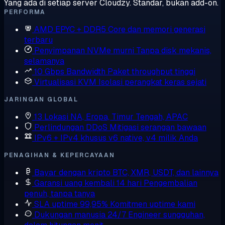
Yang ada di setiap server Cloudzy. Standar, bukan add-on.
PERFORMA
AMD EPYC + DDR5
Core dan memori generasi
terbaru
Penyimpanan NVMe murni
Tanpa disk mekanis,
selamanya
10 Gbps Bandwidth
Paket throughput tinggi
Virtualisasi KVM
Isolasi perangkat keras sejati
JARINGAN GLOBAL
13 Lokasi
NA, Eropa, Timur Tengah, APAC
Perlindungan DDoS
Mitigasi serangan bawaan
IPv6 + IPv4 khusus
v6 native, v4 milik Anda
PENAGIHAN & KEPERCAYAAN
Bayar dengan kripto
BTC, XMR, USDT, dan lainnya
Garansi uang kembali 14 hari
Pengembalian
penuh, tanpa tanya
SLA uptime 99,95%
Komitmen uptime kami
Dukungan manusia 24/7
Engineer sungguhan,