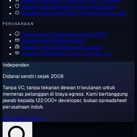
Ulasan pelanggan
Dinilai 4,6/5 di Trustpilot
Garansi Uang Kembali
14 hari, tanpa tanya
Dapatkan dukungan
24/7, engineer sungguhan
PERUSAHAAN
Tentang kami
Independen sejak 2008
Hubungi kami
Hubungi kami
Program Bisnis
Skalakan di Cloudzy
Program Pendidikan
Untuk riset dan tim
Independen
Didanai sendiri sejak 2008
Tanpa VC, tanpa tekanan dewan triwulanan untuk
memeras pelanggan di biaya egress. Kami bertanggung
jawab kepada 122.000+ developer, bukan spreadsheet
perusahaan induk.
Baca kisah kami →