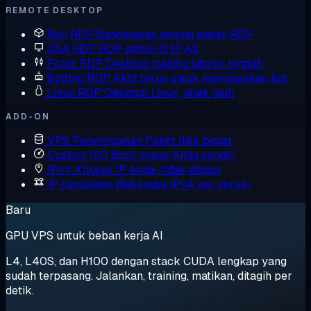
REMOTE DESKTOP
Beli RDP
Bandingkan semua paket RDP
USA RDP
RDP admin di IP AS
Forex RDP
Desktop trading latensi rendah
Botting RDP
Aktif terus untuk menjalankan bot
Linux RDP
Desktop Linux, jarak jauh
ADD-ON
VPS Penyimpanan
Paket disk besar
Custom ISO
Boot image Anda sendiri
IPv4 Khusus
IP Anda, tidak dibagi
IP tambahan
Beberapa IPv4 per server
Baru
GPU VPS untuk beban kerja AI
L4, L40S, dan H100 dengan stack CUDA lengkap yang
sudah terpasang. Jalankan, training, matikan, ditagih per
detik.