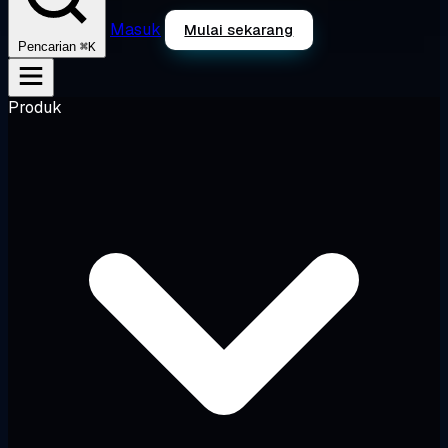
Masuk
Mulai sekarang
⌘K
Pencarian
Produk