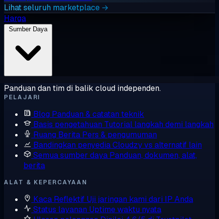
Lihat seluruh marketplace →
Harga
Sumber Daya
Panduan dan tim di balik cloud independen.
PELAJARI
Blog
Panduan & catatan teknik
Basis pengetahuan
Tutorial langkah demi langkah
Ruang Berita
Pers & pengumuman
Bandingkan penyedia
Cloudzy vs alternatif lain
Semua sumber daya
Panduan, dokumen, alat,
berita
ALAT & KEPERCAYAAN
Kaca Reflektif
Uji jaringan kami dari IP Anda
Status layanan
Uptime waktu nyata