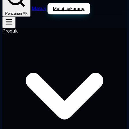
Masuk
Mulai sekarang
⌘K
Pencarian
Produk