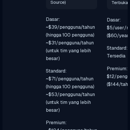
Source)
Terbuka)
Dasar:
Dasar:
~$39/pengguna/tahun
$5/user/m
(hingga 100 pengguna)
($60/year
~$31/pengguna/tahun
Standard: 
(untuk tim yang lebih
Tersedia
besar)
Premium:
Standard:
$12/pengg
~$71/pengguna/tahun
($144/tah
(hingga 100 pengguna)
~$53/pengguna/tahun
(untuk tim yang lebih
besar)
Premium: