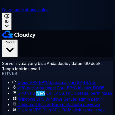
Dukungan
Hubungi sales
ID
Produk
Server nyata yang bisa Anda deploy dalam 60 detik.
Tanpa labirin upsell.
HITUNG
Cloud VPS
EPYC bersama, dari $2,48/bln
VPS performa tinggi
Core EPYC khusus, DDR5
GPU VPS
New
L4, L40S, H100 sesuai permintaan
Windows VPS
Windows Server, admin penuh
Dedicated Server
Bare metal satu penyewa
Custom VPS
Pilih CPU, RAM, disk sesuai spek