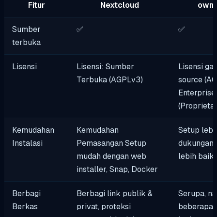
Fitur
Nextcloud
ownC
Sumber
✅
✅
terbuka
Lisensi
Lisensi: Sumber
Lisensi ga
Terbuka (AGPLv3)
source (A
Enterprise
(Proprieta
Kemudahan
Kemudahan
Setup lebi
Instalasi
Pemasangan Setup
dukungan 
mudah dengan web
lebih baik
installer, Snap, Docker
Berbagi
Berbagi link publik &
Serupa, n
Berkas
privat, proteksi
beberapa f