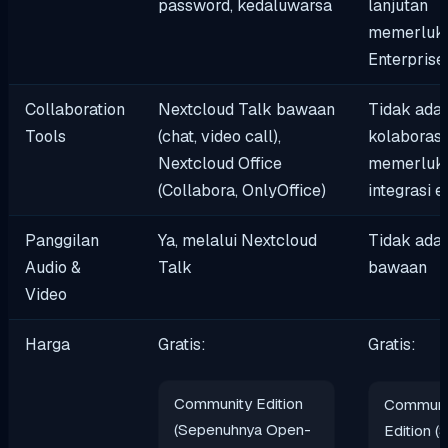
password, kedaluwarsa
lanjutan
memerluka
Enterprise
Collaboration
Nextcloud Talk bawaan
Tidak ada 
Tools
(chat, video call),
kolaboras
Nextcloud Office
memerluk
(Collabora, OnlyOffice)
integrasi e
Panggilan
Ya, melalui Nextcloud
Tidak ada 
Audio &
Talk
bawaan
Video
Harga
Gratis:
Gratis:
Community Edition
Communi
(Sepenuhnya Open-
Edition 