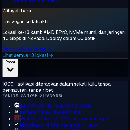
dalam hitungan menit
Wilayah baru
Las Vegas sudah aktif
Lokasi ke-13 kami: AMD EPYC, NVMe murni, dan jaringan
40 Gbps di Nevada. Deploy dalam 60 detik.
Deploy di Las Vegas →
Lihat semua 13 lokasi →
Pasar
1000+ aplikasi diterapkan dalam sekali klik, tanpa
pengaturan, tanpa ribet.
PALING BANYAK DIPASANG
MikroTik CHR
RouterOS di cloud
aaPanel
Panel hosting ringan
WireGuard
Kernel VPN modern dan cepat
MetaTrader 4
Standar trading Forex