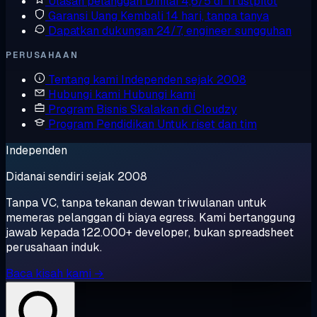
Ulasan pelanggan
Dinilai 4,6/5 di Trustpilot
Garansi Uang Kembali
14 hari, tanpa tanya
Dapatkan dukungan
24/7, engineer sungguhan
PERUSAHAAN
Tentang kami
Independen sejak 2008
Hubungi kami
Hubungi kami
Program Bisnis
Skalakan di Cloudzy
Program Pendidikan
Untuk riset dan tim
Independen
Didanai sendiri sejak 2008
Tanpa VC, tanpa tekanan dewan triwulanan untuk
memeras pelanggan di biaya egress. Kami bertanggung
jawab kepada 122.000+ developer, bukan spreadsheet
perusahaan induk.
Baca kisah kami →