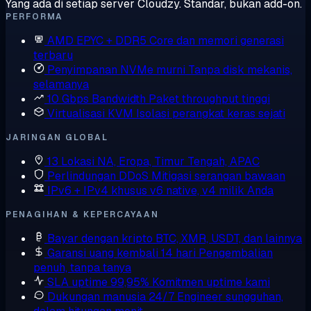
Yang ada di setiap server Cloudzy. Standar, bukan add-on.
PERFORMA
AMD EPYC + DDR5
Core dan memori generasi
terbaru
Penyimpanan NVMe murni
Tanpa disk mekanis,
selamanya
10 Gbps Bandwidth
Paket throughput tinggi
Virtualisasi KVM
Isolasi perangkat keras sejati
JARINGAN GLOBAL
13 Lokasi
NA, Eropa, Timur Tengah, APAC
Perlindungan DDoS
Mitigasi serangan bawaan
IPv6 + IPv4 khusus
v6 native, v4 milik Anda
PENAGIHAN & KEPERCAYAAN
Bayar dengan kripto
BTC, XMR, USDT, dan lainnya
Garansi uang kembali 14 hari
Pengembalian
penuh, tanpa tanya
SLA uptime 99,95%
Komitmen uptime kami
Dukungan manusia 24/7
Engineer sungguhan,