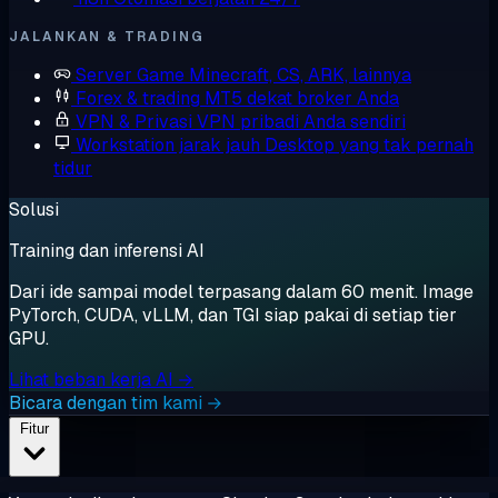
JALANKAN & TRADING
Server Game
Minecraft, CS, ARK, lainnya
Forex & trading
MT5 dekat broker Anda
VPN & Privasi
VPN pribadi Anda sendiri
Workstation jarak jauh
Desktop yang tak pernah
tidur
Solusi
Training dan inferensi AI
Dari ide sampai model terpasang dalam 60 menit. Image
PyTorch, CUDA, vLLM, dan TGI siap pakai di setiap tier
GPU.
Lihat beban kerja AI →
Bicara dengan tim kami →
Fitur