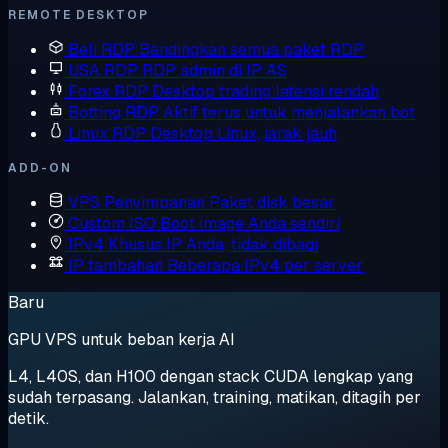
REMOTE DESKTOP
Beli RDP
Bandingkan semua paket RDP
USA RDP
RDP admin di IP AS
Forex RDP
Desktop trading latensi rendah
Botting RDP
Aktif terus untuk menjalankan bot
Linux RDP
Desktop Linux, jarak jauh
ADD-ON
VPS Penyimpanan
Paket disk besar
Custom ISO
Boot image Anda sendiri
IPv4 Khusus
IP Anda, tidak dibagi
IP tambahan
Beberapa IPv4 per server
Baru
GPU VPS untuk beban kerja AI
L4, L40S, dan H100 dengan stack CUDA lengkap yang
sudah terpasang. Jalankan, training, matikan, ditagih per
detik.