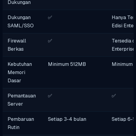
Dukungan
Dukungan
✅
Hanya Ters
SAML/SSO
Edisi Enter
Firewall
✅
Tersedia d
Berkas
Enterprise
Kebutuhan
Minimum 512MB
Minimum 
Memori
Dasar
Pemantauan
✅
✅
Server
Pembaruan
Setiap 3-4 bulan
Setiap 6-1
Rutin