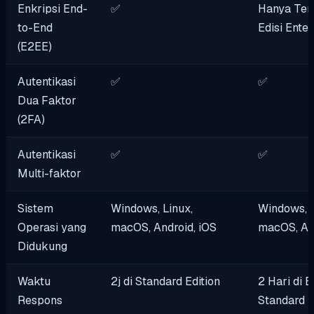
Enkripsi End-
✅
Hanya Ters
to-End
Edisi Enter
(E2EE)
Autentikasi
✅
✅
Dua Faktor
(2FA)
Autentikasi
✅
✅
Multi-faktor
Sistem
Windows, Linux,
Windows, L
Operasi yang
macOS, Android, iOS
macOS, And
Didukung
Waktu
2j di Standard Edition
2 Hari di E
Respons
Standard