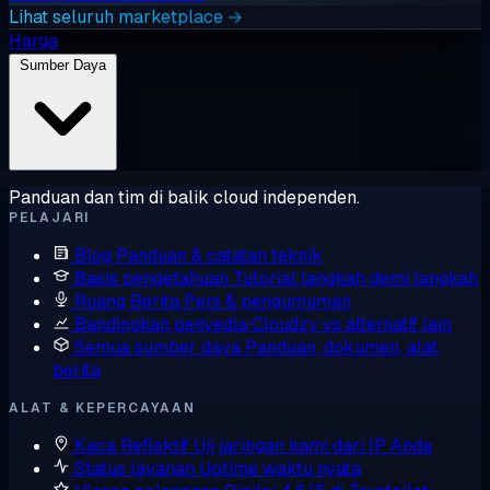
Lihat seluruh marketplace →
Harga
Sumber Daya
Panduan dan tim di balik cloud independen.
PELAJARI
Blog
Panduan & catatan teknik
Basis pengetahuan
Tutorial langkah demi langkah
Ruang Berita
Pers & pengumuman
Bandingkan penyedia
Cloudzy vs alternatif lain
Semua sumber daya
Panduan, dokumen, alat,
berita
ALAT & KEPERCAYAAN
Kaca Reflektif
Uji jaringan kami dari IP Anda
Status layanan
Uptime waktu nyata