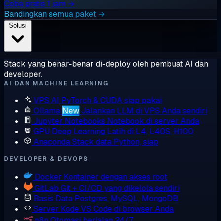
Coba gratis 1 jam →
Bandingkan semua paket →
Solusi
Stack yang benar-benar di-deploy oleh pembuat AI dan
developer.
AI DAN MACHINE LEARNING
VPS AI
PyTorch & CUDA siap pakai
Ollama
New
Jalankan LLM di VPS Anda sendiri
Jupyter Notebooks
Notebook di server Anda
GPU Deep Learning
Latih di L4, L40S, H100
Anaconda
Stack data Python, siap
DEVELOPER & DEVOPS
Docker
Kontainer dengan akses root
GitLab
Git + CI/CD yang dikelola sendiri
Basis Data
Postgres, MySQL, MongoDB
Server Kode
VS Code di browser Anda
n8n
Otomasi berjalan 24/7