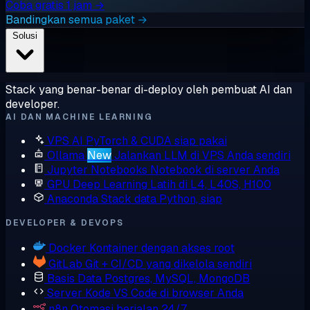
Coba gratis 1 jam →
Bandingkan semua paket →
Solusi
Stack yang benar-benar di-deploy oleh pembuat AI dan
developer.
AI DAN MACHINE LEARNING
VPS AI
PyTorch & CUDA siap pakai
Ollama
New
Jalankan LLM di VPS Anda sendiri
Jupyter Notebooks
Notebook di server Anda
GPU Deep Learning
Latih di L4, L40S, H100
Anaconda
Stack data Python, siap
DEVELOPER & DEVOPS
Docker
Kontainer dengan akses root
GitLab
Git + CI/CD yang dikelola sendiri
Basis Data
Postgres, MySQL, MongoDB
Server Kode
VS Code di browser Anda
n8n
Otomasi berjalan 24/7