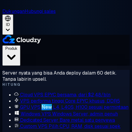
Dukungan
Hubungi sales
ID
Produk
Server nyata yang bisa Anda deploy dalam 60 detik.
Tanpa labirin upsell.
HITUNG
Cloud VPS
EPYC bersama, dari $2,48/bln
VPS performa tinggi
Core EPYC khusus, DDR5
GPU VPS
New
L4, L40S, H100 sesuai permintaan
Windows VPS
Windows Server, admin penuh
Dedicated Server
Bare metal satu penyewa
Custom VPS
Pilih CPU, RAM, disk sesuai spek