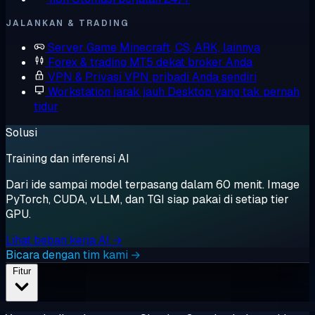
JALANKAN & TRADING
Server Game
Minecraft, CS, ARK, lainnya
Forex & trading
MT5 dekat broker Anda
VPN & Privasi
VPN pribadi Anda sendiri
Workstation jarak jauh
Desktop yang tak pernah
tidur
Solusi
Training dan inferensi AI
Dari ide sampai model terpasang dalam 60 menit. Image
PyTorch, CUDA, vLLM, dan TGI siap pakai di setiap tier
GPU.
Lihat beban kerja AI →
Bicara dengan tim kami →
Fitur