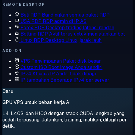
REMOTE DESKTOP
Beli RDP
Bandingkan semua paket RDP
USA RDP
RDP admin di IP AS
Forex RDP
Desktop trading latensi rendah
Botting RDP
Aktif terus untuk menjalankan bot
Linux RDP
Desktop Linux, jarak jauh
ADD-ON
VPS Penyimpanan
Paket disk besar
Custom ISO
Boot image Anda sendiri
IPv4 Khusus
IP Anda, tidak dibagi
IP tambahan
Beberapa IPv4 per server
Baru
GPU VPS untuk beban kerja AI
L4, L40S, dan H100 dengan stack CUDA lengkap yang
sudah terpasang. Jalankan, training, matikan, ditagih per
detik.