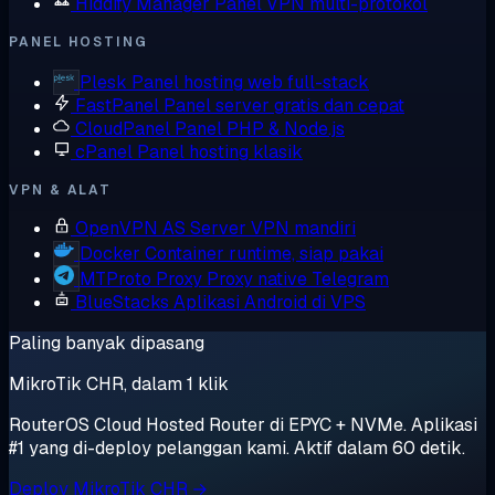
Hiddify Manager
Panel VPN multi-protokol
PANEL HOSTING
Plesk
Panel hosting web full-stack
FastPanel
Panel server gratis dan cepat
CloudPanel
Panel PHP & Node.js
cPanel
Panel hosting klasik
VPN & ALAT
OpenVPN AS
Server VPN mandiri
Docker
Container runtime, siap pakai
MTProto Proxy
Proxy native Telegram
BlueStacks
Aplikasi Android di VPS
Paling banyak dipasang
MikroTik CHR, dalam 1 klik
RouterOS Cloud Hosted Router di EPYC + NVMe. Aplikasi
#1 yang di-deploy pelanggan kami. Aktif dalam 60 detik.
Deploy MikroTik CHR →