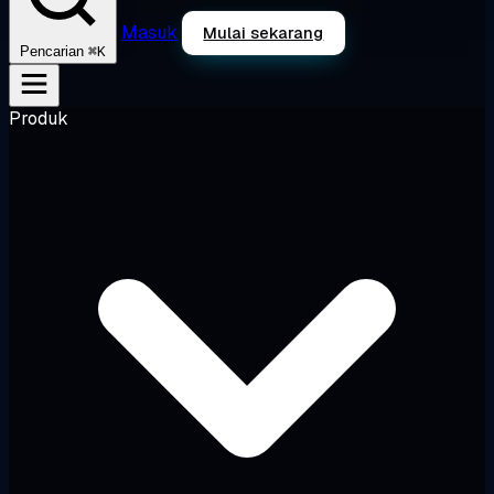
Masuk
Mulai sekarang
⌘K
Pencarian
Produk