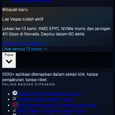
dalam hitungan menit
Wilayah baru
Las Vegas sudah aktif
Lokasi ke-13 kami: AMD EPYC, NVMe murni, dan jaringan
40 Gbps di Nevada. Deploy dalam 60 detik.
Deploy di Las Vegas →
Lihat semua 13 lokasi →
Pasar
1000+ aplikasi diterapkan dalam sekali klik, tanpa
pengaturan, tanpa ribet.
PALING BANYAK DIPASANG
MikroTik CHR
RouterOS di cloud
aaPanel
Panel hosting ringan
WireGuard
Kernel VPN modern dan cepat
MetaTrader 4
Standar trading Forex