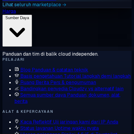
Lihat seluruh marketplace →
Harga
Sumber Daya
Panduan dan tim di balik cloud independen.
PELAJARI
Blog
Panduan & catatan teknik
Basis pengetahuan
Tutorial langkah demi langkah
Ruang Berita
Pers & pengumuman
Bandingkan penyedia
Cloudzy vs alternatif lain
Semua sumber daya
Panduan, dokumen, alat,
berita
ALAT & KEPERCAYAAN
Kaca Reflektif
Uji jaringan kami dari IP Anda
Status layanan
Uptime waktu nyata