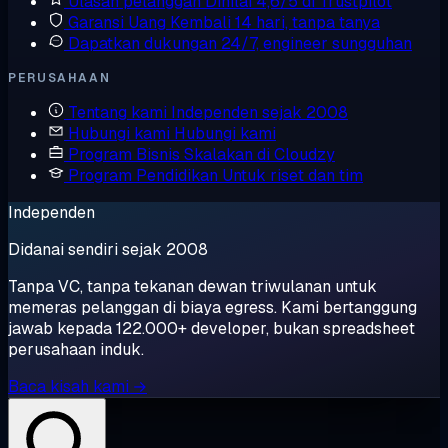
Ulasan pelanggan
Dinilai 4,6/5 di Trustpilot
Garansi Uang Kembali
14 hari, tanpa tanya
Dapatkan dukungan
24/7, engineer sungguhan
PERUSAHAAN
Tentang kami
Independen sejak 2008
Hubungi kami
Hubungi kami
Program Bisnis
Skalakan di Cloudzy
Program Pendidikan
Untuk riset dan tim
Independen
Didanai sendiri sejak 2008
Tanpa VC, tanpa tekanan dewan triwulanan untuk
memeras pelanggan di biaya egress. Kami bertanggung
jawab kepada 122.000+ developer, bukan spreadsheet
perusahaan induk.
Baca kisah kami →