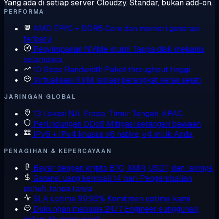
Yang ada di setiap server Cloudzy. Standar, bukan add-on.
PERFORMA
AMD EPYC + DDR5
Core dan memori generasi
terbaru
Penyimpanan NVMe murni
Tanpa disk mekanis,
selamanya
10 Gbps Bandwidth
Paket throughput tinggi
Virtualisasi KVM
Isolasi perangkat keras sejati
JARINGAN GLOBAL
13 Lokasi
NA, Eropa, Timur Tengah, APAC
Perlindungan DDoS
Mitigasi serangan bawaan
IPv6 + IPv4 khusus
v6 native, v4 milik Anda
PENAGIHAN & KEPERCAYAAN
Bayar dengan kripto
BTC, XMR, USDT, dan lainnya
Garansi uang kembali 14 hari
Pengembalian
penuh, tanpa tanya
SLA uptime 99,95%
Komitmen uptime kami
Dukungan manusia 24/7
Engineer sungguhan,