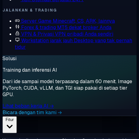
JALANKAN & TRADING
Server Game
Minecraft, CS, ARK, lainnya
Forex & trading
MT5 dekat broker Anda
VPN & Privasi
VPN pribadi Anda sendiri
Workstation jarak jauh
Desktop yang tak pernah
tidur
Solusi
Training dan inferensi AI
Dari ide sampai model terpasang dalam 60 menit. Image
PyTorch, CUDA, vLLM, dan TGI siap pakai di setiap tier
GPU.
Lihat beban kerja AI →
Bicara dengan tim kami →
Fitur