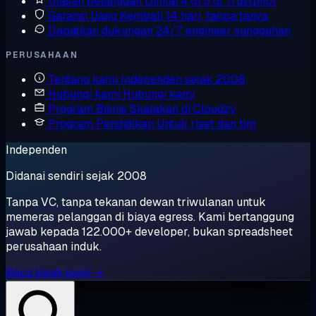
Ulasan pelanggan
Dinilai 4,6/5 di Trustpilot
Garansi Uang Kembali
14 hari, tanpa tanya
Dapatkan dukungan
24/7, engineer sungguhan
PERUSAHAAN
Tentang kami
Independen sejak 2008
Hubungi kami
Hubungi kami
Program Bisnis
Skalakan di Cloudzy
Program Pendidikan
Untuk riset dan tim
Independen
Didanai sendiri sejak 2008
Tanpa VC, tanpa tekanan dewan triwulanan untuk
memeras pelanggan di biaya egress. Kami bertanggung
jawab kepada 122.000+ developer, bukan spreadsheet
perusahaan induk.
Baca kisah kami →