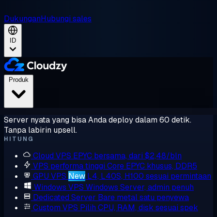
Dukungan
Hubungi sales
ID
Produk
Server nyata yang bisa Anda deploy dalam 60 detik.
Tanpa labirin upsell.
HITUNG
Cloud VPS
EPYC bersama, dari $2,48/bln
VPS performa tinggi
Core EPYC khusus, DDR5
GPU VPS
New
L4, L40S, H100 sesuai permintaan
Windows VPS
Windows Server, admin penuh
Dedicated Server
Bare metal satu penyewa
Custom VPS
Pilih CPU, RAM, disk sesuai spek