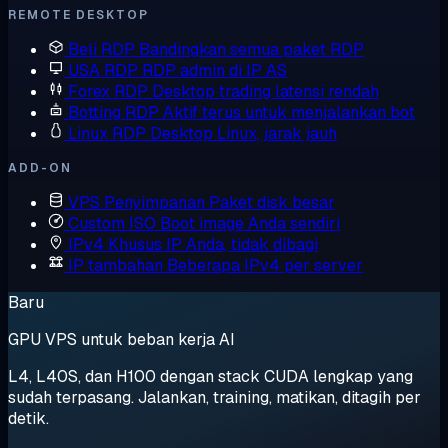
REMOTE DESKTOP
Beli RDP
Bandingkan semua paket RDP
USA RDP
RDP admin di IP AS
Forex RDP
Desktop trading latensi rendah
Botting RDP
Aktif terus untuk menjalankan bot
Linux RDP
Desktop Linux, jarak jauh
ADD-ON
VPS Penyimpanan
Paket disk besar
Custom ISO
Boot image Anda sendiri
IPv4 Khusus
IP Anda, tidak dibagi
IP tambahan
Beberapa IPv4 per server
Baru
GPU VPS untuk beban kerja AI
L4, L40S, dan H100 dengan stack CUDA lengkap yang
sudah terpasang. Jalankan, training, matikan, ditagih per
detik.