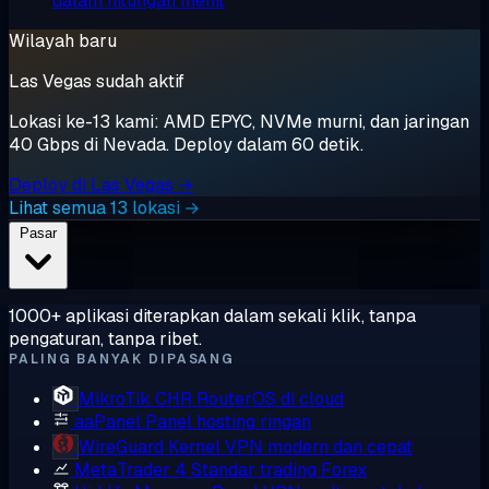
dalam hitungan menit
Wilayah baru
Las Vegas sudah aktif
Lokasi ke-13 kami: AMD EPYC, NVMe murni, dan jaringan
40 Gbps di Nevada. Deploy dalam 60 detik.
Deploy di Las Vegas →
Lihat semua 13 lokasi →
Pasar
1000+ aplikasi diterapkan dalam sekali klik, tanpa
pengaturan, tanpa ribet.
PALING BANYAK DIPASANG
MikroTik CHR
RouterOS di cloud
aaPanel
Panel hosting ringan
WireGuard
Kernel VPN modern dan cepat
MetaTrader 4
Standar trading Forex