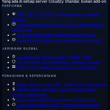
Yang ada di setiap server Cloudzy. Standar, bukan add-on.
PERFORMA
AMD EPYC + DDR5
Core dan memori generasi
terbaru
Penyimpanan NVMe murni
Tanpa disk mekanis,
selamanya
10 Gbps Bandwidth
Paket throughput tinggi
Virtualisasi KVM
Isolasi perangkat keras sejati
JARINGAN GLOBAL
13 Lokasi
NA, Eropa, Timur Tengah, APAC
Perlindungan DDoS
Mitigasi serangan bawaan
IPv6 + IPv4 khusus
v6 native, v4 milik Anda
PENAGIHAN & KEPERCAYAAN
Bayar dengan kripto
BTC, XMR, USDT, dan lainnya
Garansi uang kembali 14 hari
Pengembalian
penuh, tanpa tanya
SLA uptime 99,95%
Komitmen uptime kami
Dukungan manusia 24/7
Engineer sungguhan,