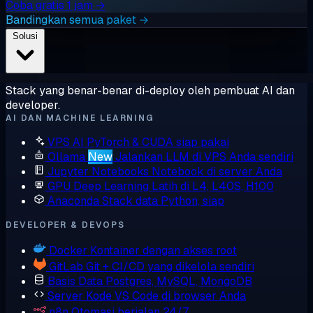
Coba gratis 1 jam →
Bandingkan semua paket →
Solusi
Stack yang benar-benar di-deploy oleh pembuat AI dan
developer.
AI DAN MACHINE LEARNING
VPS AI
PyTorch & CUDA siap pakai
Ollama
New
Jalankan LLM di VPS Anda sendiri
Jupyter Notebooks
Notebook di server Anda
GPU Deep Learning
Latih di L4, L40S, H100
Anaconda
Stack data Python, siap
DEVELOPER & DEVOPS
Docker
Kontainer dengan akses root
GitLab
Git + CI/CD yang dikelola sendiri
Basis Data
Postgres, MySQL, MongoDB
Server Kode
VS Code di browser Anda
n8n
Otomasi berjalan 24/7