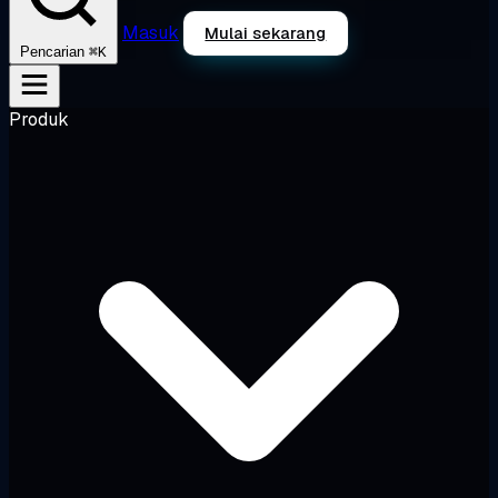
Masuk
Mulai sekarang
⌘K
Pencarian
Produk