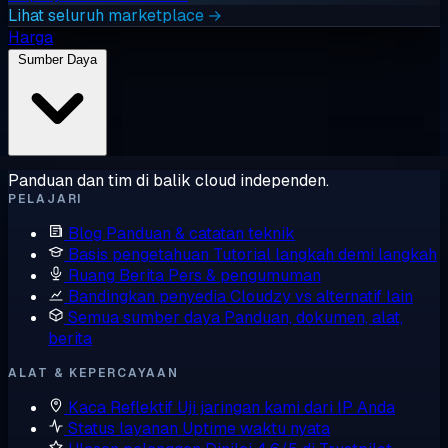
Lihat seluruh marketplace →
Harga
Sumber Daya
Panduan dan tim di balik cloud independen.
PELAJARI
Blog
Panduan & catatan teknik
Basis pengetahuan
Tutorial langkah demi langkah
Ruang Berita
Pers & pengumuman
Bandingkan penyedia
Cloudzy vs alternatif lain
Semua sumber daya
Panduan, dokumen, alat,
berita
ALAT & KEPERCAYAAN
Kaca Reflektif
Uji jaringan kami dari IP Anda
Status layanan
Uptime waktu nyata