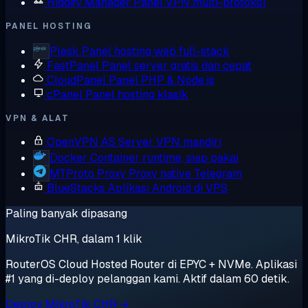
Hiddify Manager
Panel VPN multi-protokol
PANEL HOSTING
Plesk
Panel hosting web full-stack
FastPanel
Panel server gratis dan cepat
CloudPanel
Panel PHP & Node.js
cPanel
Panel hosting klasik
VPN & ALAT
OpenVPN AS
Server VPN mandiri
Docker
Container runtime, siap pakai
MTProto Proxy
Proxy native Telegram
BlueStacks
Aplikasi Android di VPS
Paling banyak dipasang
MikroTik CHR, dalam 1 klik
RouterOS Cloud Hosted Router di EPYC + NVMe. Aplikasi
#1 yang di-deploy pelanggan kami. Aktif dalam 60 detik.
Deploy MikroTik CHR →