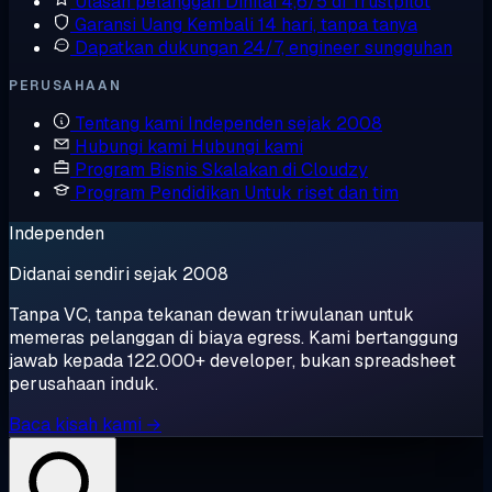
Ulasan pelanggan
Dinilai 4,6/5 di Trustpilot
Garansi Uang Kembali
14 hari, tanpa tanya
Dapatkan dukungan
24/7, engineer sungguhan
PERUSAHAAN
Tentang kami
Independen sejak 2008
Hubungi kami
Hubungi kami
Program Bisnis
Skalakan di Cloudzy
Program Pendidikan
Untuk riset dan tim
Independen
Didanai sendiri sejak 2008
Tanpa VC, tanpa tekanan dewan triwulanan untuk
memeras pelanggan di biaya egress. Kami bertanggung
jawab kepada 122.000+ developer, bukan spreadsheet
perusahaan induk.
Baca kisah kami →