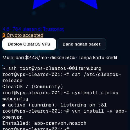
4.6
· 764 ulasan di Trustpilot
₿
Crypto accepted
Deploy ClearOS VPS
Bandingkan paket
Mulai dari
$2.48/mo
· diskon 50% · Tanpa kartu kredit
~ ssh root@vps-clearos-001
terhubung
root@vps-clearos-001:~#
cat /etc/clearos-
release
ClearOS 7 (Community)
root@vps-clearos-001:~#
systemctl status
webconfig
● active (running), listening on :81
root@vps-clearos-001:~#
yum install -y app-
openvpn
Installed: app-openvpn.noarch
root@vps-clearos-001:~#
_