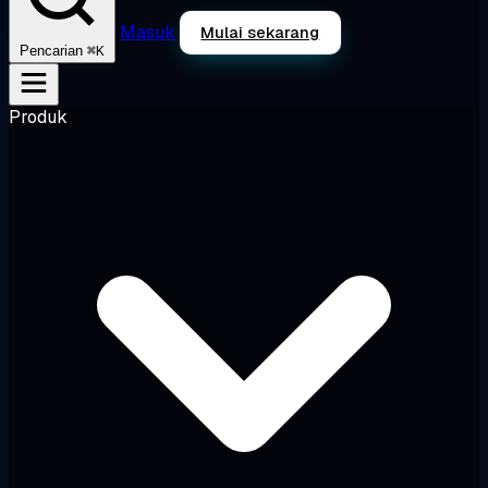
Masuk
Mulai sekarang
⌘K
Pencarian
Produk