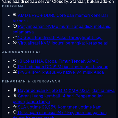
Yang ada di setiap server Cloudzy. Standar, bukan add-on.
PERFORMA
AMD EPYC + DDR5
Core dan memori generasi
terbaru
Penyimpanan NVMe murni
Tanpa disk mekanis,
selamanya
10 Gbps Bandwidth
Paket throughput tinggi
Virtualisasi KVM
Isolasi perangkat keras sejati
JARINGAN GLOBAL
13 Lokasi
NA, Eropa, Timur Tengah, APAC
Perlindungan DDoS
Mitigasi serangan bawaan
IPv6 + IPv4 khusus
v6 native, v4 milik Anda
PENAGIHAN & KEPERCAYAAN
Bayar dengan kripto
BTC, XMR, USDT, dan lainnya
Garansi uang kembali 14 hari
Pengembalian
penuh, tanpa tanya
SLA uptime 99,95%
Komitmen uptime kami
Dukungan manusia 24/7
Engineer sungguhan,