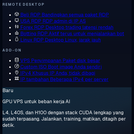
REMOTE DESKTOP
Beli RDP
Bandingkan semua paket RDP
USA RDP
RDP admin di IP AS
Forex RDP
Desktop trading latensi rendah
Botting RDP
Aktif terus untuk menjalankan bot
Linux RDP
Desktop Linux, jarak jauh
ADD-ON
VPS Penyimpanan
Paket disk besar
Custom ISO
Boot image Anda sendiri
IPv4 Khusus
IP Anda, tidak dibagi
IP tambahan
Beberapa IPv4 per server
Baru
GPU VPS untuk beban kerja AI
L4, L40S, dan H100 dengan stack CUDA lengkap yang
sudah terpasang. Jalankan, training, matikan, ditagih per
detik.