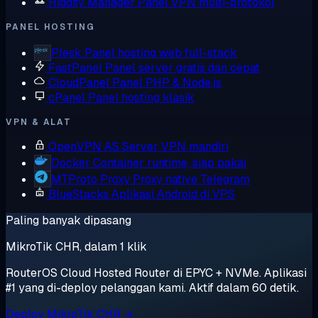
Hiddify Manager
Panel VPN multi-protokol
PANEL HOSTING
Plesk
Panel hosting web full-stack
FastPanel
Panel server gratis dan cepat
CloudPanel
Panel PHP & Node.js
cPanel
Panel hosting klasik
VPN & ALAT
OpenVPN AS
Server VPN mandiri
Docker
Container runtime, siap pakai
MTProto Proxy
Proxy native Telegram
BlueStacks
Aplikasi Android di VPS
Paling banyak dipasang
MikroTik CHR, dalam 1 klik
RouterOS Cloud Hosted Router di EPYC + NVMe. Aplikasi
#1 yang di-deploy pelanggan kami. Aktif dalam 60 detik.
Deploy MikroTik CHR →