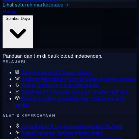
Lihat seluruh marketplace →
Harga
Sumber Daya
Panduan dan tim di balik cloud independen.
PELAJARI
Blog
Panduan & catatan teknik
Basis pengetahuan
Tutorial langkah demi langkah
Ruang Berita
Pers & pengumuman
Bandingkan penyedia
Cloudzy vs alternatif lain
Semua sumber daya
Panduan, dokumen, alat,
berita
ALAT & KEPERCAYAAN
Kaca Reflektif
Uji jaringan kami dari IP Anda
Status layanan
Uptime waktu nyata