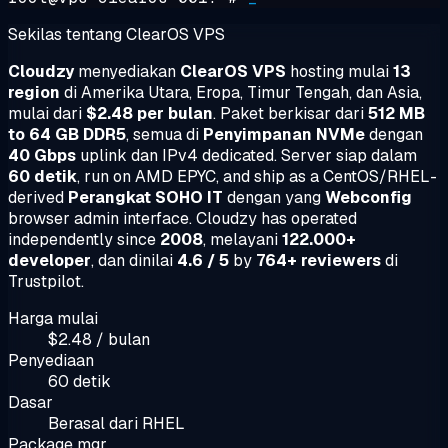
Sekilas tentang ClearOS VPS
Cloudzy
menyediakan
ClearOS VPS
hosting mulai
13
region
di Amerika Utara, Eropa, Timur Tengah, dan Asia,
mulai dari
$2.48 per bulan
. Paket berkisar dari
512 MB
to 64 GB DDR5
, semua di
Penyimpanan NVMe
dengan
40 Gbps
uplink dan IPv4 dedicated. Server siap dalam
60 detik
, run on AMD EPYC, and ship as a CentOS/RHEL-
derived
Perangkat SOHO IT
dengan yang
Webconfig
browser admin interface. Cloudzy has operated
independently since
2008
, melayani
122.000+
developer
, dan dinilai
4.6 / 5
by
764+ reviewers
di
Trustpilot.
Harga mulai
$2.48 / bulan
Penyediaan
60 detik
Dasar
Berasal dari RHEL
Package mgr