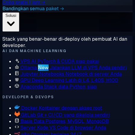
Coba gratis 1 jam →
Bandingkan semua paket →
Solusi
Stack yang benar-benar di-deploy oleh pembuat AI dan
developer.
AI DAN MACHINE LEARNING
VPS AI
PyTorch & CUDA siap pakai
Ollama
New
Jalankan LLM di VPS Anda sendiri
Jupyter Notebooks
Notebook di server Anda
GPU Deep Learning
Latih di L4, L40S, H100
Anaconda
Stack data Python, siap
DEVELOPER & DEVOPS
Docker
Kontainer dengan akses root
GitLab
Git + CI/CD yang dikelola sendiri
Basis Data
Postgres, MySQL, MongoDB
Server Kode
VS Code di browser Anda
n8n
Otomasi berjalan 24/7