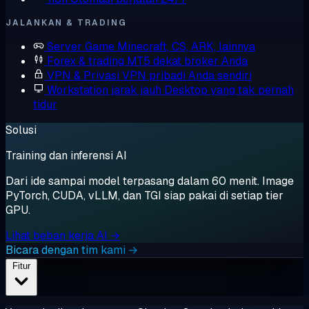
JALANKAN & TRADING
Server Game
Minecraft, CS, ARK, lainnya
Forex & trading
MT5 dekat broker Anda
VPN & Privasi
VPN pribadi Anda sendiri
Workstation jarak jauh
Desktop yang tak pernah
tidur
Solusi
Training dan inferensi AI
Dari ide sampai model terpasang dalam 60 menit. Image
PyTorch, CUDA, vLLM, dan TGI siap pakai di setiap tier
GPU.
Lihat beban kerja AI →
Bicara dengan tim kami →
Fitur