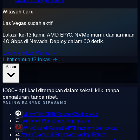
dalam hitungan menit
Wilayah baru
Las Vegas sudah aktif
Lokasi ke-13 kami: AMD EPYC, NVMe murni, dan jaringan
40 Gbps di Nevada. Deploy dalam 60 detik.
Deploy di Las Vegas →
Lihat semua 13 lokasi →
Pasar
1000+ aplikasi diterapkan dalam sekali klik, tanpa
pengaturan, tanpa ribet.
PALING BANYAK DIPASANG
MikroTik CHR
RouterOS di cloud
aaPanel
Panel hosting ringan
WireGuard
Kernel VPN modern dan cepat
MetaTrader 4
Standar trading Forex