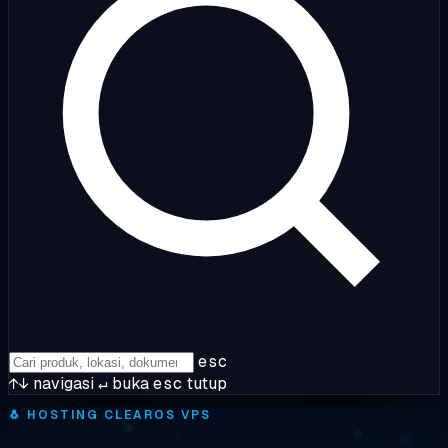
esc
↑↓
navigasi
↵
buka
esc
tutup
🐧
HOSTING CLEAROS VPS