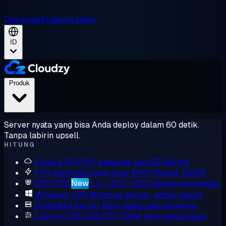
Dukungan
Hubungi sales
ID
Produk
Server nyata yang bisa Anda deploy dalam 60 detik.
Tanpa labirin upsell.
HITUNG
Cloud VPS
EPYC bersama, dari $2,48/bln
VPS performa tinggi
Core EPYC khusus, DDR5
GPU VPS
New
L4, L40S, H100 sesuai permintaan
Windows VPS
Windows Server, admin penuh
Dedicated Server
Bare metal satu penyewa
Custom VPS
Pilih CPU, RAM, disk sesuai spek