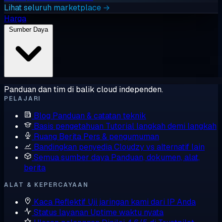
Lihat seluruh marketplace →
Harga
Sumber Daya
Panduan dan tim di balik cloud independen.
PELAJARI
Blog
Panduan & catatan teknik
Basis pengetahuan
Tutorial langkah demi langkah
Ruang Berita
Pers & pengumuman
Bandingkan penyedia
Cloudzy vs alternatif lain
Semua sumber daya
Panduan, dokumen, alat,
berita
ALAT & KEPERCAYAAN
Kaca Reflektif
Uji jaringan kami dari IP Anda
Status layanan
Uptime waktu nyata