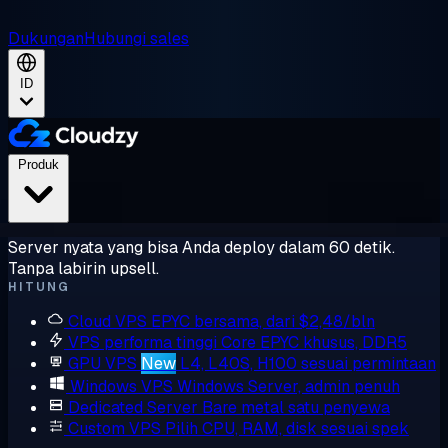
Dukungan
Hubungi sales
ID
Produk
Server nyata yang bisa Anda deploy dalam 60 detik.
Tanpa labirin upsell.
HITUNG
Cloud VPS
EPYC bersama, dari $2,48/bln
VPS performa tinggi
Core EPYC khusus, DDR5
GPU VPS
New
L4, L40S, H100 sesuai permintaan
Windows VPS
Windows Server, admin penuh
Dedicated Server
Bare metal satu penyewa
Custom VPS
Pilih CPU, RAM, disk sesuai spek