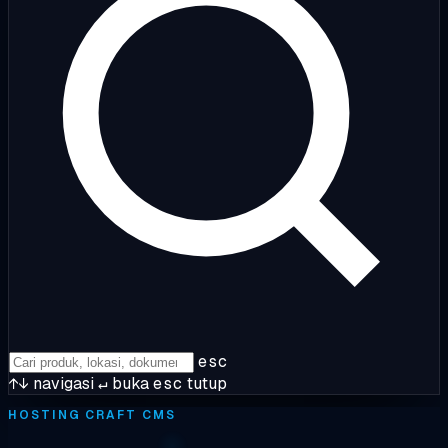
esc
↑↓
navigasi
↵
buka
esc
tutup
HOSTING CRAFT CMS