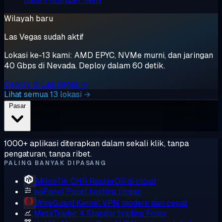
dalam hitungan menit
Wilayah baru
Las Vegas sudah aktif
Lokasi ke-13 kami: AMD EPYC, NVMe murni, dan jaringan
40 Gbps di Nevada. Deploy dalam 60 detik.
Deploy di Las Vegas →
Lihat semua 13 lokasi →
Pasar
1000+ aplikasi diterapkan dalam sekali klik, tanpa
pengaturan, tanpa ribet.
PALING BANYAK DIPASANG
MikroTik CHR
RouterOS di cloud
aaPanel
Panel hosting ringan
WireGuard
Kernel VPN modern dan cepat
MetaTrader 4
Standar trading Forex