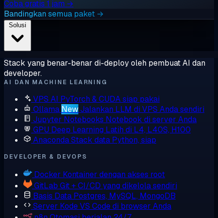
Coba gratis 1 jam →
Bandingkan semua paket →
Solusi
Stack yang benar-benar di-deploy oleh pembuat AI dan
developer.
AI DAN MACHINE LEARNING
VPS AI
PyTorch & CUDA siap pakai
Ollama
New
Jalankan LLM di VPS Anda sendiri
Jupyter Notebooks
Notebook di server Anda
GPU Deep Learning
Latih di L4, L40S, H100
Anaconda
Stack data Python, siap
DEVELOPER & DEVOPS
Docker
Kontainer dengan akses root
GitLab
Git + CI/CD yang dikelola sendiri
Basis Data
Postgres, MySQL, MongoDB
Server Kode
VS Code di browser Anda
n8n
Otomasi berjalan 24/7