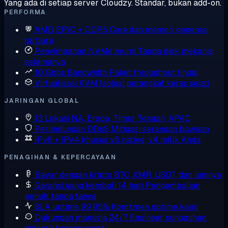
Yang ada di setiap server Cloudzy. Standar, bukan add-on.
PERFORMA
AMD EPYC + DDR5
Core dan memori generasi
terbaru
Penyimpanan NVMe murni
Tanpa disk mekanis,
selamanya
10 Gbps Bandwidth
Paket throughput tinggi
Virtualisasi KVM
Isolasi perangkat keras sejati
JARINGAN GLOBAL
13 Lokasi
NA, Eropa, Timur Tengah, APAC
Perlindungan DDoS
Mitigasi serangan bawaan
IPv6 + IPv4 khusus
v6 native, v4 milik Anda
PENAGIHAN & KEPERCAYAAN
Bayar dengan kripto
BTC, XMR, USDT, dan lainnya
Garansi uang kembali 14 hari
Pengembalian
penuh, tanpa tanya
SLA uptime 99,95%
Komitmen uptime kami
Dukungan manusia 24/7
Engineer sungguhan,