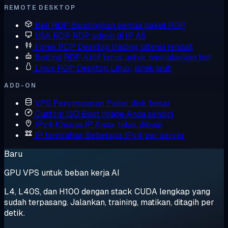
REMOTE DESKTOP
Beli RDP
Bandingkan semua paket RDP
USA RDP
RDP admin di IP AS
Forex RDP
Desktop trading latensi rendah
Botting RDP
Aktif terus untuk menjalankan bot
Linux RDP
Desktop Linux, jarak jauh
ADD-ON
VPS Penyimpanan
Paket disk besar
Custom ISO
Boot image Anda sendiri
IPv4 Khusus
IP Anda, tidak dibagi
IP tambahan
Beberapa IPv4 per server
Baru
GPU VPS untuk beban kerja AI
L4, L40S, dan H100 dengan stack CUDA lengkap yang
sudah terpasang. Jalankan, training, matikan, ditagih per
detik.