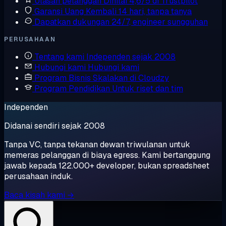
Ulasan pelanggan
Dinilai 4,6/5 di Trustpilot
Garansi Uang Kembali
14 hari, tanpa tanya
Dapatkan dukungan
24/7, engineer sungguhan
PERUSAHAAN
Tentang kami
Independen sejak 2008
Hubungi kami
Hubungi kami
Program Bisnis
Skalakan di Cloudzy
Program Pendidikan
Untuk riset dan tim
Independen
Didanai sendiri sejak 2008
Tanpa VC, tanpa tekanan dewan triwulanan untuk
memeras pelanggan di biaya egress. Kami bertanggung
jawab kepada 122.000+ developer, bukan spreadsheet
perusahaan induk.
Baca kisah kami →