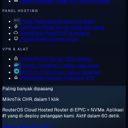
Hiddify Manager
Panel VPN multi-protokol
PANEL HOSTING
Plesk
Panel hosting web full-stack
FastPanel
Panel server gratis dan cepat
CloudPanel
Panel PHP & Node.js
cPanel
Panel hosting klasik
VPN & ALAT
OpenVPN AS
Server VPN mandiri
Docker
Container runtime, siap pakai
MTProto Proxy
Proxy native Telegram
BlueStacks
Aplikasi Android di VPS
Paling banyak dipasang
MikroTik CHR, dalam 1 klik
RouterOS Cloud Hosted Router di EPYC + NVMe. Aplikasi
#1 yang di-deploy pelanggan kami. Aktif dalam 60 detik.
Deploy MikroTik CHR →