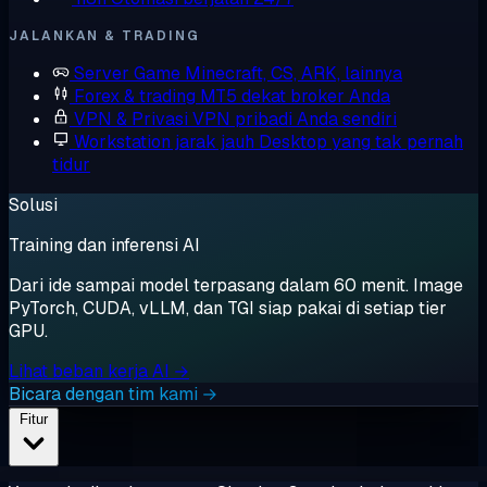
JALANKAN & TRADING
Server Game
Minecraft, CS, ARK, lainnya
Forex & trading
MT5 dekat broker Anda
VPN & Privasi
VPN pribadi Anda sendiri
Workstation jarak jauh
Desktop yang tak pernah
tidur
Solusi
Training dan inferensi AI
Dari ide sampai model terpasang dalam 60 menit. Image
PyTorch, CUDA, vLLM, dan TGI siap pakai di setiap tier
GPU.
Lihat beban kerja AI →
Bicara dengan tim kami →
Fitur