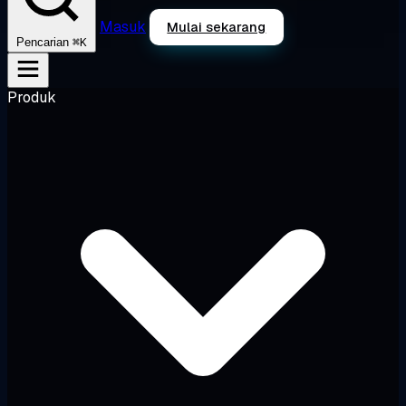
Masuk
Mulai sekarang
⌘K
Pencarian
Produk