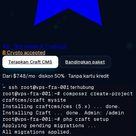
4.6
· 764 ulasan di Trustpilot
₿
Crypto accepted
Terapkan Craft CMS
Bandingkan paket
Dari
$7.48/mo
· diskon 50% · Tanpa kartu kredit
~ ssh root@vps-fra-001
terhubung
root@vps-fra-001:~#
composer create-project
craftcms/craft mysite
Installing craftcms/cms (5.x) ... done.
Installing Craft ... done. Admin: /admin
root@vps-fra-001:~#
php craft setup
Applying pending migrations ...
All migrations applied.