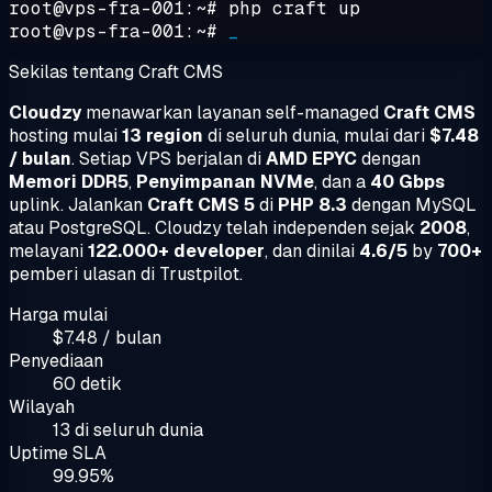
root@vps-fra-001:~#
php craft up
root@vps-fra-001:~#
_
Sekilas tentang Craft CMS
Cloudzy
menawarkan layanan self-managed
Craft CMS
hosting mulai
13 region
di seluruh dunia, mulai dari
$7.48
/ bulan
. Setiap VPS berjalan di
AMD EPYC
dengan
Memori DDR5
,
Penyimpanan NVMe
, dan a
40 Gbps
uplink. Jalankan
Craft CMS 5
di
PHP 8.3
dengan MySQL
atau PostgreSQL. Cloudzy telah independen sejak
2008
,
melayani
122.000+ developer
, dan dinilai
4.6/5
by
700+
pemberi ulasan di Trustpilot.
Harga mulai
$7.48 / bulan
Penyediaan
60 detik
Wilayah
13 di seluruh dunia
Uptime SLA
99.95%