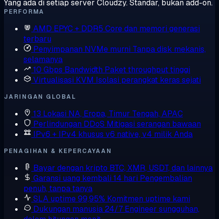
Yang ada di setiap server Cloudzy. Standar, bukan add-on.
PERFORMA
AMD EPYC + DDR5
Core dan memori generasi
terbaru
Penyimpanan NVMe murni
Tanpa disk mekanis,
selamanya
10 Gbps Bandwidth
Paket throughput tinggi
Virtualisasi KVM
Isolasi perangkat keras sejati
JARINGAN GLOBAL
13 Lokasi
NA, Eropa, Timur Tengah, APAC
Perlindungan DDoS
Mitigasi serangan bawaan
IPv6 + IPv4 khusus
v6 native, v4 milik Anda
PENAGIHAN & KEPERCAYAAN
Bayar dengan kripto
BTC, XMR, USDT, dan lainnya
Garansi uang kembali 14 hari
Pengembalian
penuh, tanpa tanya
SLA uptime 99,95%
Komitmen uptime kami
Dukungan manusia 24/7
Engineer sungguhan,