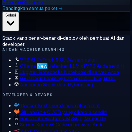
Coba gratis 1 jam →
Bandingkan semua paket →
Solusi
Stack yang benar-benar di-deploy oleh pembuat AI dan
developer.
AI DAN MACHINE LEARNING
VPS AI
PyTorch & CUDA siap pakai
Ollama
New
Jalankan LLM di VPS Anda sendiri
Jupyter Notebooks
Notebook di server Anda
GPU Deep Learning
Latih di L4, L40S, H100
Anaconda
Stack data Python, siap
DEVELOPER & DEVOPS
Docker
Kontainer dengan akses root
GitLab
Git + CI/CD yang dikelola sendiri
Basis Data
Postgres, MySQL, MongoDB
Server Kode
VS Code di browser Anda
n8n
Otomasi berjalan 24/7