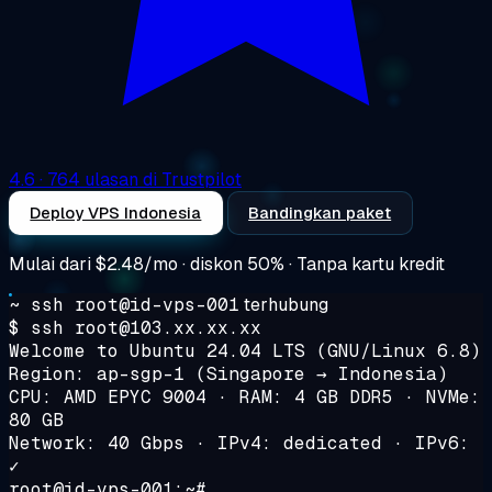
4.6
· 764 ulasan di Trustpilot
Deploy VPS Indonesia
Bandingkan paket
Mulai dari
$2.48/mo
· diskon 50% · Tanpa kartu kredit
~ ssh root@id-vps-001
terhubung
$ ssh root@103.xx.xx.xx
Welcome to Ubuntu 24.04 LTS (GNU/Linux 6.8)
Region: ap-sgp-1 (Singapore → Indonesia)
CPU: AMD EPYC 9004 · RAM: 4 GB DDR5 · NVMe:
80 GB
Network: 40 Gbps · IPv4: dedicated · IPv6:
✓
root@id-vps-001:~# _