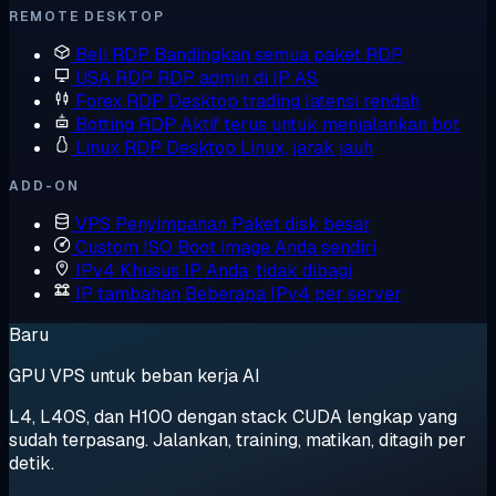
REMOTE DESKTOP
Beli RDP
Bandingkan semua paket RDP
USA RDP
RDP admin di IP AS
Forex RDP
Desktop trading latensi rendah
Botting RDP
Aktif terus untuk menjalankan bot
Linux RDP
Desktop Linux, jarak jauh
ADD-ON
VPS Penyimpanan
Paket disk besar
Custom ISO
Boot image Anda sendiri
IPv4 Khusus
IP Anda, tidak dibagi
IP tambahan
Beberapa IPv4 per server
Baru
GPU VPS untuk beban kerja AI
L4, L40S, dan H100 dengan stack CUDA lengkap yang
sudah terpasang. Jalankan, training, matikan, ditagih per
detik.