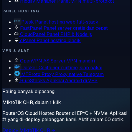
Hiddify Manager
Panel VPN multi-protokol
PANEL HOSTING
Plesk
Panel hosting web full-stack
FastPanel
Panel server gratis dan cepat
CloudPanel
Panel PHP & Node.js
cPanel
Panel hosting klasik
VPN & ALAT
OpenVPN AS
Server VPN mandiri
Docker
Container runtime, siap pakai
MTProto Proxy
Proxy native Telegram
BlueStacks
Aplikasi Android di VPS
Paling banyak dipasang
MikroTik CHR, dalam 1 klik
RouterOS Cloud Hosted Router di EPYC + NVMe. Aplikasi
#1 yang di-deploy pelanggan kami. Aktif dalam 60 detik.
Deploy MikroTik CHR →