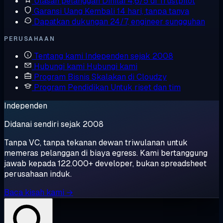
Ulasan pelanggan
Dinilai 4,6/5 di Trustpilot
Garansi Uang Kembali
14 hari, tanpa tanya
Dapatkan dukungan
24/7, engineer sungguhan
PERUSAHAAN
Tentang kami
Independen sejak 2008
Hubungi kami
Hubungi kami
Program Bisnis
Skalakan di Cloudzy
Program Pendidikan
Untuk riset dan tim
Independen
Didanai sendiri sejak 2008
Tanpa VC, tanpa tekanan dewan triwulanan untuk
memeras pelanggan di biaya egress. Kami bertanggung
jawab kepada 122.000+ developer, bukan spreadsheet
perusahaan induk.
Baca kisah kami →