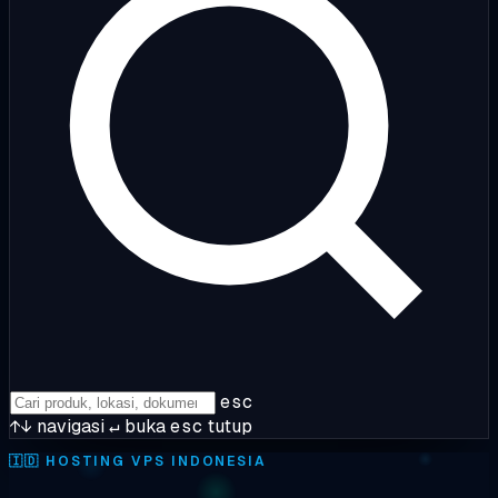
esc
↑↓
navigasi
↵
buka
esc
tutup
🇮🇩
HOSTING VPS INDONESIA