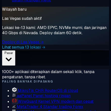
dalam hitungan menit
Wilayah baru
Las Vegas sudah aktif
Lokasi ke-13 kami: AMD EPYC, NVMe murni, dan jaringan
40 Gbps di Nevada. Deploy dalam 60 detik.
Deploy di Las Vegas →
Lihat semua 13 lokasi →
Pasar
1000+ aplikasi diterapkan dalam sekali klik, tanpa
pengaturan, tanpa ribet.
PALING BANYAK DIPASANG
MikroTik CHR
RouterOS di cloud
aaPanel
Panel hosting ringan
WireGuard
Kernel VPN modern dan cepat
MetaTrader 4
Standar trading Forex