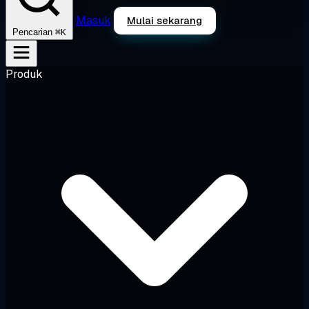
Masuk
Mulai sekarang
⌘K
Pencarian
Produk