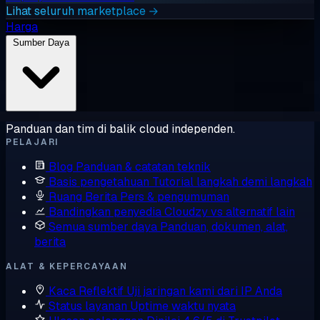
Lihat seluruh marketplace →
Harga
Sumber Daya
Panduan dan tim di balik cloud independen.
PELAJARI
Blog
Panduan & catatan teknik
Basis pengetahuan
Tutorial langkah demi langkah
Ruang Berita
Pers & pengumuman
Bandingkan penyedia
Cloudzy vs alternatif lain
Semua sumber daya
Panduan, dokumen, alat,
berita
ALAT & KEPERCAYAAN
Kaca Reflektif
Uji jaringan kami dari IP Anda
Status layanan
Uptime waktu nyata