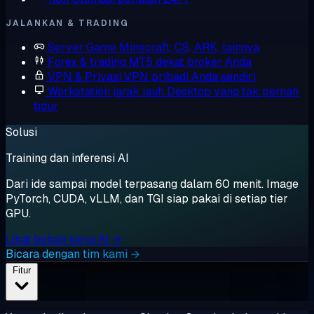
JALANKAN & TRADING
Server Game
Minecraft, CS, ARK, lainnya
Forex & trading
MT5 dekat broker Anda
VPN & Privasi
VPN pribadi Anda sendiri
Workstation jarak jauh
Desktop yang tak pernah
tidur
Solusi
Training dan inferensi AI
Dari ide sampai model terpasang dalam 60 menit. Image
PyTorch, CUDA, vLLM, dan TGI siap pakai di setiap tier
GPU.
Lihat beban kerja AI →
Bicara dengan tim kami →
Fitur