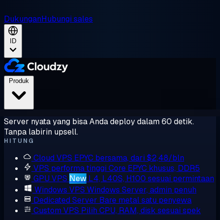
Dukungan
Hubungi sales
ID
Produk
Server nyata yang bisa Anda deploy dalam 60 detik.
Tanpa labirin upsell.
HITUNG
Cloud VPS
EPYC bersama, dari $2,48/bln
VPS performa tinggi
Core EPYC khusus, DDR5
GPU VPS
New
L4, L40S, H100 sesuai permintaan
Windows VPS
Windows Server, admin penuh
Dedicated Server
Bare metal satu penyewa
Custom VPS
Pilih CPU, RAM, disk sesuai spek