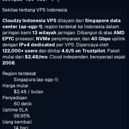
Sekilas tentang VPS Indonesia
Cloudzy Indonesia VPS
dilayani dari
Singapore data
center (ap-sgp-1)
, region terdekat ke Indonesia dalam
jaringan kami
13 wilayah
jaringan. Dibangun di atas
AMD
EPYC
prosesor,
NVMe
penyimpanan, dan
40 Gbps
uplink
dengan
IPv4 dedicated
per VPS. Dipercaya oleh
122,000+ users
dan dinilai
4.6/5 on Trustpilot
. Paket
mulai dari
$2.48/mo
. Cloud independen, beroperasi sejak
2008
.
Region terdekat
Singapura (ap-sgp-1)
Harga mulai
$2,48 / bulan
Penyediaan
60 detik
Uptime SLA
99.95%
Uang kembali
14 hari