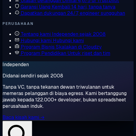
Ulasan pelanggan
Dinilai 4,6/5 di Trustpilot
Garansi Uang Kembali
14 hari, tanpa tanya
Dapatkan dukungan
24/7, engineer sungguhan
PERUSAHAAN
Tentang kami
Independen sejak 2008
Hubungi kami
Hubungi kami
Program Bisnis
Skalakan di Cloudzy
Program Pendidikan
Untuk riset dan tim
Independen
Didanai sendiri sejak 2008
Tanpa VC, tanpa tekanan dewan triwulanan untuk
memeras pelanggan di biaya egress. Kami bertanggung
jawab kepada 122.000+ developer, bukan spreadsheet
perusahaan induk.
Baca kisah kami →