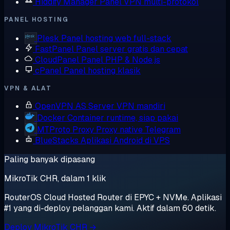
Hiddify Manager
Panel VPN multi-protokol
PANEL HOSTING
Plesk
Panel hosting web full-stack
FastPanel
Panel server gratis dan cepat
CloudPanel
Panel PHP & Node.js
cPanel
Panel hosting klasik
VPN & ALAT
OpenVPN AS
Server VPN mandiri
Docker
Container runtime, siap pakai
MTProto Proxy
Proxy native Telegram
BlueStacks
Aplikasi Android di VPS
Paling banyak dipasang
MikroTik CHR, dalam 1 klik
RouterOS Cloud Hosted Router di EPYC + NVMe. Aplikasi
#1 yang di-deploy pelanggan kami. Aktif dalam 60 detik.
Deploy MikroTik CHR →