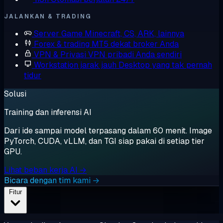
JALANKAN & TRADING
Server Game
Minecraft, CS, ARK, lainnya
Forex & trading
MT5 dekat broker Anda
VPN & Privasi
VPN pribadi Anda sendiri
Workstation jarak jauh
Desktop yang tak pernah
tidur
Solusi
Training dan inferensi AI
Dari ide sampai model terpasang dalam 60 menit. Image
PyTorch, CUDA, vLLM, dan TGI siap pakai di setiap tier
GPU.
Lihat beban kerja AI →
Bicara dengan tim kami →
Fitur