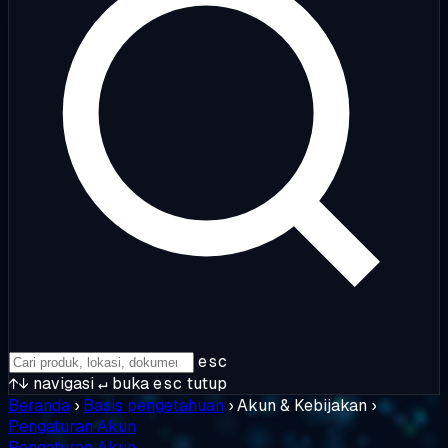
esc
↑↓
navigasi
↵
buka
esc
tutup
Beranda
›
Basis pengetahuan
›
Akun & Kebijakan
›
Pengaturan Akun
Pengaturan Akun