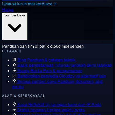
Lihat seluruh marketplace →
Harga
Sumber Daya
Panduan dan tim di balik cloud independen.
PELAJARI
Blog
Panduan & catatan teknik
Basis pengetahuan
Tutorial langkah demi langkah
Ruang Berita
Pers & pengumuman
Bandingkan penyedia
Cloudzy vs alternatif lain
Semua sumber daya
Panduan, dokumen, alat,
berita
ALAT & KEPERCAYAAN
Kaca Reflektif
Uji jaringan kami dari IP Anda
Status layanan
Uptime waktu nyata