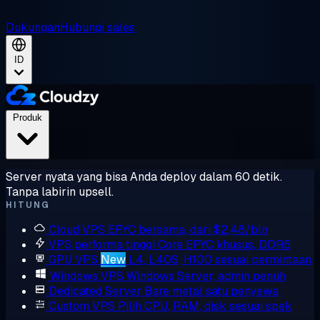
Dukungan
Hubungi sales
ID
Produk
Server nyata yang bisa Anda deploy dalam 60 detik.
Tanpa labirin upsell.
HITUNG
Cloud VPS
EPYC bersama, dari $2,48/bln
VPS performa tinggi
Core EPYC khusus, DDR5
GPU VPS
New
L4, L40S, H100 sesuai permintaan
Windows VPS
Windows Server, admin penuh
Dedicated Server
Bare metal satu penyewa
Custom VPS
Pilih CPU, RAM, disk sesuai spek