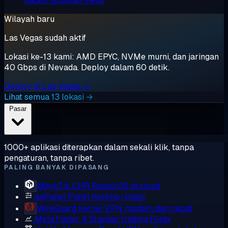
dalam hitungan menit
Wilayah baru
Las Vegas sudah aktif
Lokasi ke-13 kami: AMD EPYC, NVMe murni, dan jaringan
40 Gbps di Nevada. Deploy dalam 60 detik.
Deploy di Las Vegas →
Lihat semua 13 lokasi →
Pasar
1000+ aplikasi diterapkan dalam sekali klik, tanpa
pengaturan, tanpa ribet.
PALING BANYAK DIPASANG
MikroTik CHR
RouterOS di cloud
aaPanel
Panel hosting ringan
WireGuard
Kernel VPN modern dan cepat
MetaTrader 4
Standar trading Forex