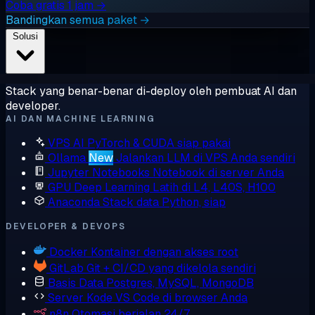
Coba gratis 1 jam →
Bandingkan semua paket →
Solusi
Stack yang benar-benar di-deploy oleh pembuat AI dan
developer.
AI DAN MACHINE LEARNING
VPS AI
PyTorch & CUDA siap pakai
Ollama
New
Jalankan LLM di VPS Anda sendiri
Jupyter Notebooks
Notebook di server Anda
GPU Deep Learning
Latih di L4, L40S, H100
Anaconda
Stack data Python, siap
DEVELOPER & DEVOPS
Docker
Kontainer dengan akses root
GitLab
Git + CI/CD yang dikelola sendiri
Basis Data
Postgres, MySQL, MongoDB
Server Kode
VS Code di browser Anda
n8n
Otomasi berjalan 24/7