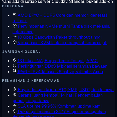
Yang ada di setiap server Cloudzy. Standar, bukan add-on.
PERFORMA
AMD EPYC + DDR5
Core dan memori generasi
terbaru
Penyimpanan NVMe murni
Tanpa disk mekanis,
selamanya
10 Gbps Bandwidth
Paket throughput tinggi
Virtualisasi KVM
Isolasi perangkat keras sejati
JARINGAN GLOBAL
13 Lokasi
NA, Eropa, Timur Tengah, APAC
Perlindungan DDoS
Mitigasi serangan bawaan
IPv6 + IPv4 khusus
v6 native, v4 milik Anda
PENAGIHAN & KEPERCAYAAN
Bayar dengan kripto
BTC, XMR, USDT, dan lainnya
Garansi uang kembali 14 hari
Pengembalian
penuh, tanpa tanya
SLA uptime 99,95%
Komitmen uptime kami
Dukungan manusia 24/7
Engineer sungguhan,