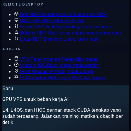
REMOTE DESKTOP
Beli RDP
Bandingkan semua paket RDP
USA RDP
RDP admin di IP AS
Forex RDP
Desktop trading latensi rendah
Botting RDP
Aktif terus untuk menjalankan bot
Linux RDP
Desktop Linux, jarak jauh
ADD-ON
VPS Penyimpanan
Paket disk besar
Custom ISO
Boot image Anda sendiri
IPv4 Khusus
IP Anda, tidak dibagi
IP tambahan
Beberapa IPv4 per server
Baru
GPU VPS untuk beban kerja AI
L4, L40S, dan H100 dengan stack CUDA lengkap yang
sudah terpasang. Jalankan, training, matikan, ditagih per
detik.