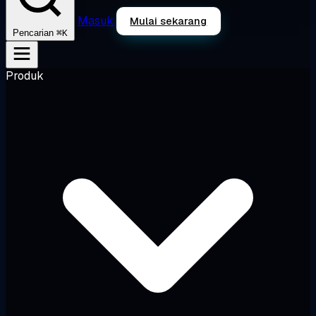
Masuk
Mulai sekarang
⌘K
Pencarian
Produk