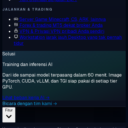
JALANKAN & TRADING
Server Game
Minecraft, CS, ARK, lainnya
Forex & trading
MT5 dekat broker Anda
VPN & Privasi
VPN pribadi Anda sendiri
Workstation jarak jauh
Desktop yang tak pernah
tidur
Solusi
Training dan inferensi AI
Dari ide sampai model terpasang dalam 60 menit. Image
PyTorch, CUDA, vLLM, dan TGI siap pakai di setiap tier
GPU.
Lihat beban kerja AI →
Bicara dengan tim kami →
Fitur