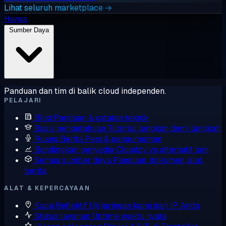
Lihat seluruh marketplace →
Harga
Sumber Daya
Panduan dan tim di balik cloud independen.
PELAJARI
Blog
Panduan & catatan teknik
Basis pengetahuan
Tutorial langkah demi langkah
Ruang Berita
Pers & pengumuman
Bandingkan penyedia
Cloudzy vs alternatif lain
Semua sumber daya
Panduan, dokumen, alat,
berita
ALAT & KEPERCAYAAN
Kaca Reflektif
Uji jaringan kami dari IP Anda
Status layanan
Uptime waktu nyata