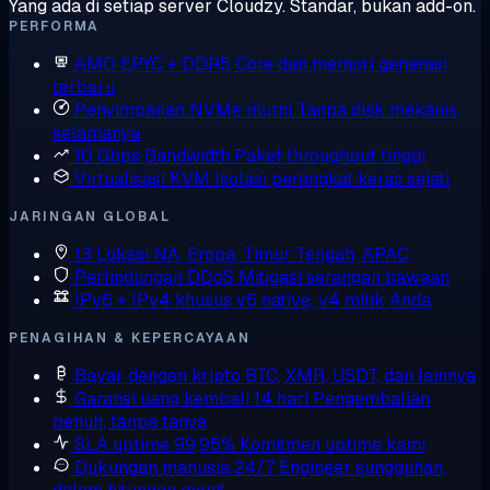
Yang ada di setiap server Cloudzy. Standar, bukan add-on.
PERFORMA
AMD EPYC + DDR5
Core dan memori generasi
terbaru
Penyimpanan NVMe murni
Tanpa disk mekanis,
selamanya
10 Gbps Bandwidth
Paket throughput tinggi
Virtualisasi KVM
Isolasi perangkat keras sejati
JARINGAN GLOBAL
13 Lokasi
NA, Eropa, Timur Tengah, APAC
Perlindungan DDoS
Mitigasi serangan bawaan
IPv6 + IPv4 khusus
v6 native, v4 milik Anda
PENAGIHAN & KEPERCAYAAN
Bayar dengan kripto
BTC, XMR, USDT, dan lainnya
Garansi uang kembali 14 hari
Pengembalian
penuh, tanpa tanya
SLA uptime 99,95%
Komitmen uptime kami
Dukungan manusia 24/7
Engineer sungguhan,