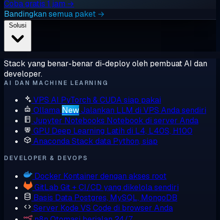
Coba gratis 1 jam →
Bandingkan semua paket →
Solusi
Stack yang benar-benar di-deploy oleh pembuat AI dan
developer.
AI DAN MACHINE LEARNING
VPS AI
PyTorch & CUDA siap pakai
Ollama
New
Jalankan LLM di VPS Anda sendiri
Jupyter Notebooks
Notebook di server Anda
GPU Deep Learning
Latih di L4, L40S, H100
Anaconda
Stack data Python, siap
DEVELOPER & DEVOPS
Docker
Kontainer dengan akses root
GitLab
Git + CI/CD yang dikelola sendiri
Basis Data
Postgres, MySQL, MongoDB
Server Kode
VS Code di browser Anda
n8n
Otomasi berjalan 24/7