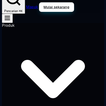
Masuk
Mulai sekarang
⌘K
Pencarian
Produk