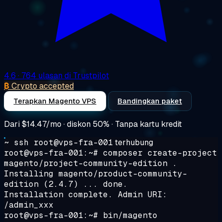
4.6
· 764 ulasan di Trustpilot
₿
Crypto accepted
Terapkan Magento VPS
Bandingkan paket
Dari
$14.47/mo
· diskon 50% · Tanpa kartu kredit
~ ssh root@vps-fra-001
terhubung
root@vps-fra-001:~#
composer create-project
magento/project-community-edition .
Installing magento/product-community-
edition (2.4.7) ... done.
Installation complete. Admin URI:
/admin_xxx
root@vps-fra-001:~#
bin/magento