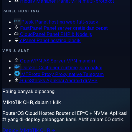
Hiddify Manager
Panel VPN multi-protokol
PANEL HOSTING
Plesk
Panel hosting web full-stack
FastPanel
Panel server gratis dan cepat
CloudPanel
Panel PHP & Node.js
cPanel
Panel hosting klasik
VPN & ALAT
OpenVPN AS
Server VPN mandiri
Docker
Container runtime, siap pakai
MTProto Proxy
Proxy native Telegram
BlueStacks
Aplikasi Android di VPS
Paling banyak dipasang
MikroTik CHR, dalam 1 klik
RouterOS Cloud Hosted Router di EPYC + NVMe. Aplikasi
#1 yang di-deploy pelanggan kami. Aktif dalam 60 detik.
Deploy MikroTik CHR →