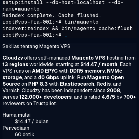
setup:install --db-host=localhost --db-
name=magento
Reindex complete. Cache flushed.
root@vps-fra-001:~#
bin/magento
indexer:reindex && bin/magento cache:flush
root@vps-fra-001:~#
_
Sekilas tentang Magento VPS
Cloudzy
offers self-managed
Magento VPS
hosting from
13 regions
worldwide, starting at
$14.47 / month
. Each
VPS runs on
AMD EPYC
with
DDR5 memory
,
NVMe
storage
, and a
40 Gbps
uplink. Run
Magento Open
Source
on
PHP 8.3
with
Elasticsearch
,
Redis
, and
Varnish. Cloudzy has been independent since
2008
,
serves
122,000+ developers
, and is rated
4.6/5
by
700+
reviewers on Trustpilot.
Harga mulai
$14.47 / bulan
Penyediaan
60 detik