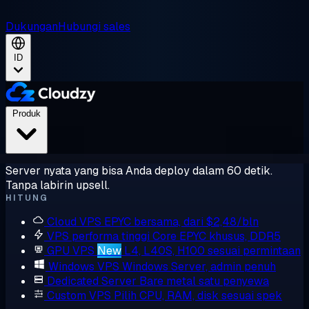
Dukungan
Hubungi sales
ID
Produk
Server nyata yang bisa Anda deploy dalam 60 detik.
Tanpa labirin upsell.
HITUNG
Cloud VPS
EPYC bersama, dari $2,48/bln
VPS performa tinggi
Core EPYC khusus, DDR5
GPU VPS
New
L4, L40S, H100 sesuai permintaan
Windows VPS
Windows Server, admin penuh
Dedicated Server
Bare metal satu penyewa
Custom VPS
Pilih CPU, RAM, disk sesuai spek