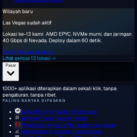
dalam hitungan menit
Wilayah baru
Las Vegas sudah aktif
Lokasi ke-13 kami: AMD EPYC, NVMe murni, dan jaringan
40 Gbps di Nevada. Deploy dalam 60 detik.
Deploy di Las Vegas →
Lihat semua 13 lokasi →
Pasar
1000+ aplikasi diterapkan dalam sekali klik, tanpa
pengaturan, tanpa ribet.
PALING BANYAK DIPASANG
MikroTik CHR
RouterOS di cloud
aaPanel
Panel hosting ringan
WireGuard
Kernel VPN modern dan cepat
MetaTrader 4
Standar trading Forex