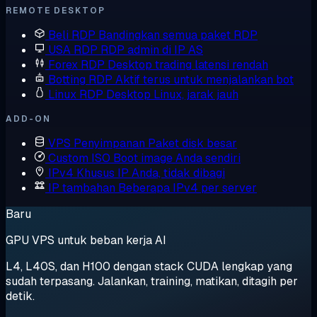
REMOTE DESKTOP
Beli RDP
Bandingkan semua paket RDP
USA RDP
RDP admin di IP AS
Forex RDP
Desktop trading latensi rendah
Botting RDP
Aktif terus untuk menjalankan bot
Linux RDP
Desktop Linux, jarak jauh
ADD-ON
VPS Penyimpanan
Paket disk besar
Custom ISO
Boot image Anda sendiri
IPv4 Khusus
IP Anda, tidak dibagi
IP tambahan
Beberapa IPv4 per server
Baru
GPU VPS untuk beban kerja AI
L4, L40S, dan H100 dengan stack CUDA lengkap yang
sudah terpasang. Jalankan, training, matikan, ditagih per
detik.