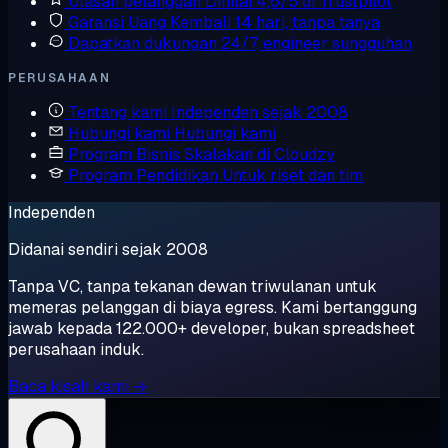
Ulasan pelanggan
Dinilai 4,6/5 di Trustpilot
Garansi Uang Kembali
14 hari, tanpa tanya
Dapatkan dukungan
24/7, engineer sungguhan
PERUSAHAAN
Tentang kami
Independen sejak 2008
Hubungi kami
Hubungi kami
Program Bisnis
Skalakan di Cloudzy
Program Pendidikan
Untuk riset dan tim
Independen
Didanai sendiri sejak 2008
Tanpa VC, tanpa tekanan dewan triwulanan untuk
memeras pelanggan di biaya egress. Kami bertanggung
jawab kepada 122.000+ developer, bukan spreadsheet
perusahaan induk.
Baca kisah kami →