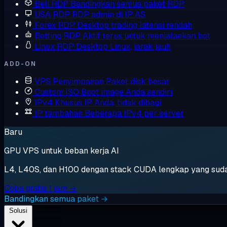
Beli RDP
Bandingkan semua paket RDP
USA RDP
RDP admin di IP AS
Forex RDP
Desktop trading latensi rendah
Botting RDP
Aktif terus untuk menjalankan bot
Linux RDP
Desktop Linux, jarak jauh
ADD-ON
VPS Penyimpanan
Paket disk besar
Custom ISO
Boot image Anda sendiri
IPv4 Khusus
IP Anda, tidak dibagi
IP tambahan
Beberapa IPv4 per server
Baru
GPU VPS untuk beban kerja AI
L4, L40S, dan H100 dengan stack CUDA lengkap yang sudah t
Coba gratis 1 jam →
Bandingkan semua paket →
Solusi