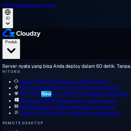
Dukungan
Hubungi sales
ID
Produk
Server nyata yang bisa Anda deploy dalam 60 detik. Tanpa l
HITUNG
Cloud VPS
EPYC bersama, dari $2,48/bln
VPS performa tinggi
Core EPYC khusus, DDR5
GPU VPS
New
L4, L40S, H100 sesuai permintaan
Windows VPS
Windows Server, admin penuh
Dedicated Server
Bare metal satu penyewa
Custom VPS
Pilih CPU, RAM, disk sesuai spek
REMOTE DESKTOP