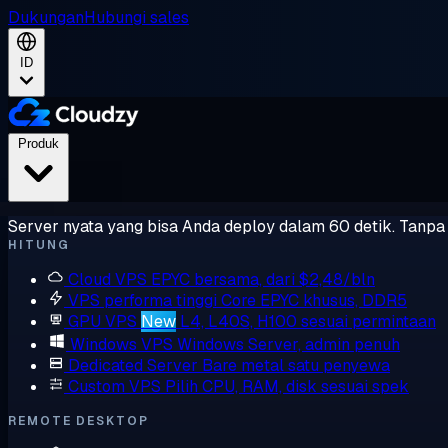
Dukungan
Hubungi sales
ID
Produk
Server nyata yang bisa Anda deploy dalam 60 detik. Tanpa l
HITUNG
Cloud VPS
EPYC bersama, dari $2,48/bln
VPS performa tinggi
Core EPYC khusus, DDR5
GPU VPS
New
L4, L40S, H100 sesuai permintaan
Windows VPS
Windows Server, admin penuh
Dedicated Server
Bare metal satu penyewa
Custom VPS
Pilih CPU, RAM, disk sesuai spek
REMOTE DESKTOP