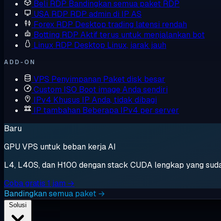
Beli RDP
Bandingkan semua paket RDP
USA RDP
RDP admin di IP AS
Forex RDP
Desktop trading latensi rendah
Botting RDP
Aktif terus untuk menjalankan bot
Linux RDP
Desktop Linux, jarak jauh
ADD-ON
VPS Penyimpanan
Paket disk besar
Custom ISO
Boot image Anda sendiri
IPv4 Khusus
IP Anda, tidak dibagi
IP tambahan
Beberapa IPv4 per server
Baru
GPU VPS untuk beban kerja AI
L4, L40S, dan H100 dengan stack CUDA lengkap yang sudah t
Coba gratis 1 jam →
Bandingkan semua paket →
Solusi