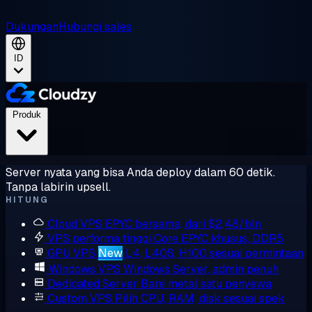
Dukungan
Hubungi sales
ID
Produk
Server nyata yang bisa Anda deploy dalam 60 detik.
Tanpa labirin upsell.
HITUNG
Cloud VPS
EPYC bersama, dari $2,48/bln
VPS performa tinggi
Core EPYC khusus, DDR5
GPU VPS
New
L4, L40S, H100 sesuai permintaan
Windows VPS
Windows Server, admin penuh
Dedicated Server
Bare metal satu penyewa
Custom VPS
Pilih CPU, RAM, disk sesuai spek