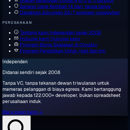
Ulasan pelanggan
Dinilai 4,6/5 di Trustpilot
Garansi Uang Kembali
14 hari, tanpa tanya
Dapatkan dukungan
24/7, engineer sungguhan
PERUSAHAAN
Tentang kami
Independen sejak 2008
Hubungi kami
Hubungi kami
Program Bisnis
Skalakan di Cloudzy
Program Pendidikan
Untuk riset dan tim
Independen
Didanai sendiri sejak 2008
Tanpa VC, tanpa tekanan dewan triwulanan untuk
memeras pelanggan di biaya egress. Kami bertanggung
jawab kepada 122.000+ developer, bukan spreadsheet
perusahaan induk.
Baca kisah kami →