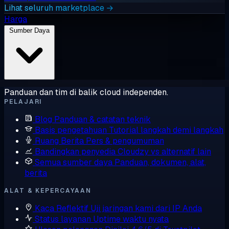
Lihat seluruh marketplace →
Harga
Sumber Daya
Panduan dan tim di balik cloud independen.
PELAJARI
Blog
Panduan & catatan teknik
Basis pengetahuan
Tutorial langkah demi langkah
Ruang Berita
Pers & pengumuman
Bandingkan penyedia
Cloudzy vs alternatif lain
Semua sumber daya
Panduan, dokumen, alat,
berita
ALAT & KEPERCAYAAN
Kaca Reflektif
Uji jaringan kami dari IP Anda
Status layanan
Uptime waktu nyata