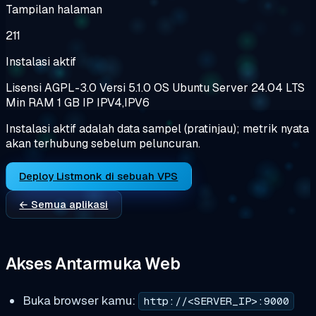
Tampilan halaman
211
Instalasi aktif
Lisensi
AGPL-3.0
Versi
5.1.0
OS
Ubuntu Server 24.04 LTS
Min RAM
1 GB
IP
IPV4,IPV6
Instalasi aktif adalah data sampel (pratinjau); metrik nyata
akan terhubung sebelum peluncuran.
Deploy Listmonk di sebuah VPS
← Semua aplikasi
Akses Antarmuka Web
Buka browser kamu:
http://<SERVER_IP>:9000