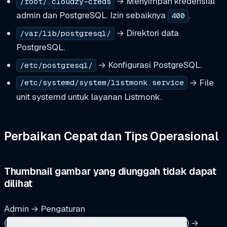
→ Menyimpan kredensial
/root/.cloudzy-creds
admin dan PostgreSQL. Izin sebaiknya
.
400
→ Direktori data
/var/lib/postgresql/
PostgreSQL.
→ Konfigurasi PostgreSQL.
/etc/postgresql/
→ File
/etc/systemd/system/listmonk.service
unit systemd untuk layanan Listmonk.
Perbaikan Cepat dan Tips Operasional
Thumbnail gambar yang diunggah tidak dapat
dilihat
Admin → Pengaturan
(
) →
http://<SERVER_IP>:9000/admin/settings