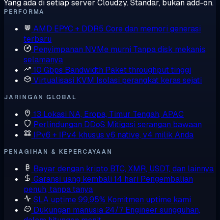
Yang ada di setiap server Cloudzy. Standar, bukan add-on.
PERFORMA
AMD EPYC + DDR5
Core dan memori generasi
terbaru
Penyimpanan NVMe murni
Tanpa disk mekanis,
selamanya
10 Gbps Bandwidth
Paket throughput tinggi
Virtualisasi KVM
Isolasi perangkat keras sejati
JARINGAN GLOBAL
13 Lokasi
NA, Eropa, Timur Tengah, APAC
Perlindungan DDoS
Mitigasi serangan bawaan
IPv6 + IPv4 khusus
v6 native, v4 milik Anda
PENAGIHAN & KEPERCAYAAN
Bayar dengan kripto
BTC, XMR, USDT, dan lainnya
Garansi uang kembali 14 hari
Pengembalian
penuh, tanpa tanya
SLA uptime 99,95%
Komitmen uptime kami
Dukungan manusia 24/7
Engineer sungguhan,