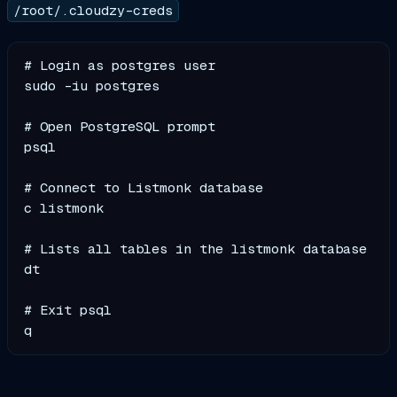
/root/.cloudzy-creds
# Login as postgres user

sudo -iu postgres

# Open PostgreSQL prompt

psql

# Connect to Listmonk database

c listmonk

# Lists all tables in the listmonk database

dt

# Exit psql
