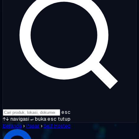
esc
↑↓
navigasi
↵
buka
esc
tutup
Beranda
›
Pasar
›
Self Hosted