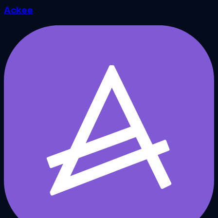
Ackee