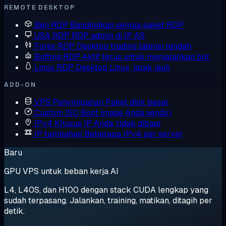
REMOTE DESKTOP
Beli RDP
Bandingkan semua paket RDP
USA RDP
RDP admin di IP AS
Forex RDP
Desktop trading latensi rendah
Botting RDP
Aktif terus untuk menjalankan bot
Linux RDP
Desktop Linux, jarak jauh
ADD-ON
VPS Penyimpanan
Paket disk besar
Custom ISO
Boot image Anda sendiri
IPv4 Khusus
IP Anda, tidak dibagi
IP tambahan
Beberapa IPv4 per server
Baru
GPU VPS untuk beban kerja AI
L4, L40S, dan H100 dengan stack CUDA lengkap yang
sudah terpasang. Jalankan, training, matikan, ditagih per
detik.