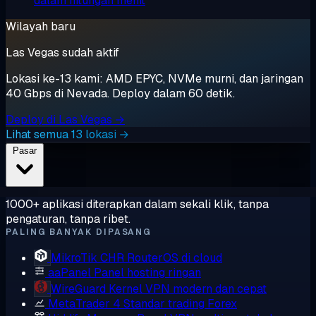
dalam hitungan menit
Wilayah baru
Las Vegas sudah aktif
Lokasi ke-13 kami: AMD EPYC, NVMe murni, dan jaringan
40 Gbps di Nevada. Deploy dalam 60 detik.
Deploy di Las Vegas →
Lihat semua 13 lokasi →
Pasar
1000+ aplikasi diterapkan dalam sekali klik, tanpa
pengaturan, tanpa ribet.
PALING BANYAK DIPASANG
MikroTik CHR
RouterOS di cloud
aaPanel
Panel hosting ringan
WireGuard
Kernel VPN modern dan cepat
MetaTrader 4
Standar trading Forex