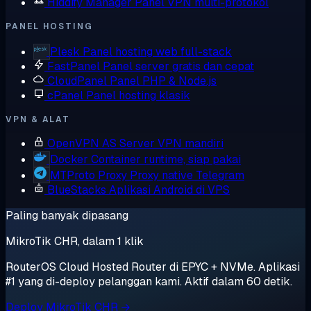
Hiddify Manager
Panel VPN multi-protokol
PANEL HOSTING
Plesk
Panel hosting web full-stack
FastPanel
Panel server gratis dan cepat
CloudPanel
Panel PHP & Node.js
cPanel
Panel hosting klasik
VPN & ALAT
OpenVPN AS
Server VPN mandiri
Docker
Container runtime, siap pakai
MTProto Proxy
Proxy native Telegram
BlueStacks
Aplikasi Android di VPS
Paling banyak dipasang
MikroTik CHR, dalam 1 klik
RouterOS Cloud Hosted Router di EPYC + NVMe. Aplikasi
#1 yang di-deploy pelanggan kami. Aktif dalam 60 detik.
Deploy MikroTik CHR →