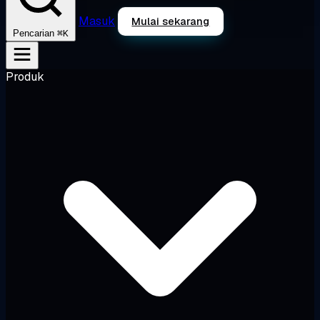
Masuk
Mulai sekarang
⌘K
Pencarian
Produk