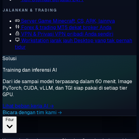
JALANKAN & TRADING
Server Game
Minecraft, CS, ARK, lainnya
Forex & trading
MT5 dekat broker Anda
VPN & Privasi
VPN pribadi Anda sendiri
Workstation jarak jauh
Desktop yang tak pernah
tidur
Solusi
Training dan inferensi AI
Dari ide sampai model terpasang dalam 60 menit. Image
PyTorch, CUDA, vLLM, dan TGI siap pakai di setiap tier
GPU.
Lihat beban kerja AI →
Bicara dengan tim kami →
Fitur