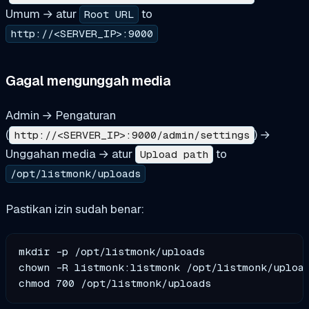
Umum → atur
to
Root URL
http://<SERVER_IP>:9000
Gagal mengunggah media
Admin → Pengaturan
(
) →
http://<SERVER_IP>:9000/admin/settings
Unggahan media → atur
to
Upload path
/opt/listmonk/uploads
Pastikan izin sudah benar:
mkdir -p /opt/listmonk/uploads

chown -R listmonk:listmonk /opt/listmonk/upload