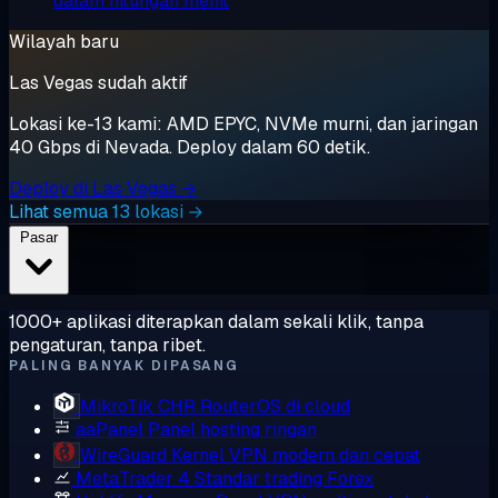
dalam hitungan menit
Wilayah baru
Las Vegas sudah aktif
Lokasi ke-13 kami: AMD EPYC, NVMe murni, dan jaringan
40 Gbps di Nevada. Deploy dalam 60 detik.
Deploy di Las Vegas →
Lihat semua 13 lokasi →
Pasar
1000+ aplikasi diterapkan dalam sekali klik, tanpa
pengaturan, tanpa ribet.
PALING BANYAK DIPASANG
MikroTik CHR
RouterOS di cloud
aaPanel
Panel hosting ringan
WireGuard
Kernel VPN modern dan cepat
MetaTrader 4
Standar trading Forex