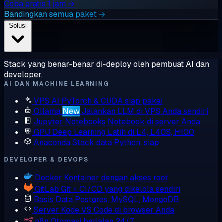
Coba gratis 1 jam →
Bandingkan semua paket →
Solusi
Stack yang benar-benar di-deploy oleh pembuat AI dan
developer.
AI DAN MACHINE LEARNING
VPS AI
PyTorch & CUDA siap pakai
Ollama
New
Jalankan LLM di VPS Anda sendiri
Jupyter Notebooks
Notebook di server Anda
GPU Deep Learning
Latih di L4, L40S, H100
Anaconda
Stack data Python, siap
DEVELOPER & DEVOPS
Docker
Kontainer dengan akses root
GitLab
Git + CI/CD yang dikelola sendiri
Basis Data
Postgres, MySQL, MongoDB
Server Kode
VS Code di browser Anda
n8n
Otomasi berjalan 24/7