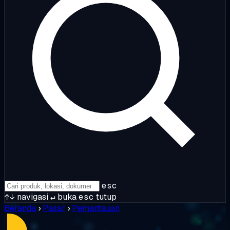
esc
↑↓
navigasi
↵
buka
esc
tutup
Beranda
›
Pasar
›
Pemantauan