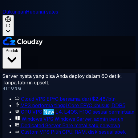
Dukungan
Hubungi sales
ID
Produk
Server nyata yang bisa Anda deploy dalam 60 detik.
Tanpa labirin upsell.
HITUNG
Cloud VPS
EPYC bersama, dari $2,48/bln
VPS performa tinggi
Core EPYC khusus, DDR5
GPU VPS
New
L4, L40S, H100 sesuai permintaan
Windows VPS
Windows Server, admin penuh
Dedicated Server
Bare metal satu penyewa
Custom VPS
Pilih CPU, RAM, disk sesuai spek