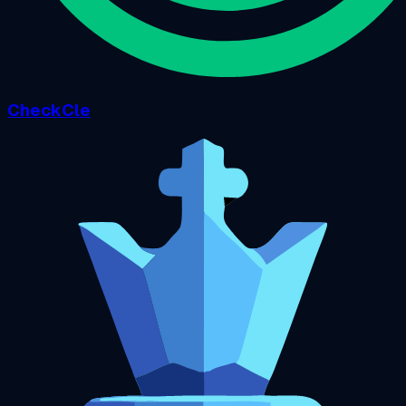
CheckCle