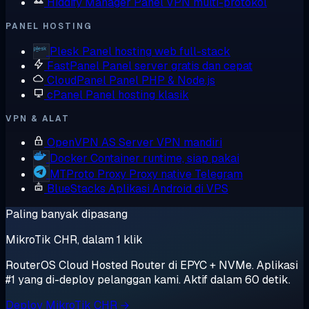
Hiddify Manager
Panel VPN multi-protokol
PANEL HOSTING
Plesk
Panel hosting web full-stack
FastPanel
Panel server gratis dan cepat
CloudPanel
Panel PHP & Node.js
cPanel
Panel hosting klasik
VPN & ALAT
OpenVPN AS
Server VPN mandiri
Docker
Container runtime, siap pakai
MTProto Proxy
Proxy native Telegram
BlueStacks
Aplikasi Android di VPS
Paling banyak dipasang
MikroTik CHR, dalam 1 klik
RouterOS Cloud Hosted Router di EPYC + NVMe. Aplikasi
#1 yang di-deploy pelanggan kami. Aktif dalam 60 detik.
Deploy MikroTik CHR →