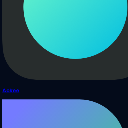
Ackee