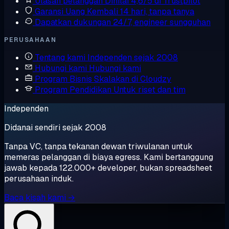
Ulasan pelanggan
Dinilai 4,6/5 di Trustpilot
Garansi Uang Kembali
14 hari, tanpa tanya
Dapatkan dukungan
24/7, engineer sungguhan
PERUSAHAAN
Tentang kami
Independen sejak 2008
Hubungi kami
Hubungi kami
Program Bisnis
Skalakan di Cloudzy
Program Pendidikan
Untuk riset dan tim
Independen
Didanai sendiri sejak 2008
Tanpa VC, tanpa tekanan dewan triwulanan untuk
memeras pelanggan di biaya egress. Kami bertanggung
jawab kepada 122.000+ developer, bukan spreadsheet
perusahaan induk.
Baca kisah kami →