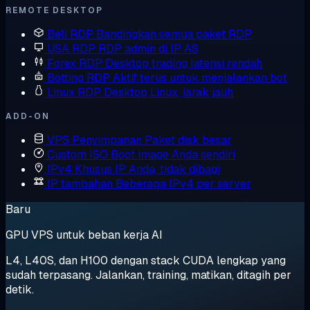
REMOTE DESKTOP
Beli RDP
Bandingkan semua paket RDP
USA RDP
RDP admin di IP AS
Forex RDP
Desktop trading latensi rendah
Botting RDP
Aktif terus untuk menjalankan bot
Linux RDP
Desktop Linux, jarak jauh
ADD-ON
VPS Penyimpanan
Paket disk besar
Custom ISO
Boot image Anda sendiri
IPv4 Khusus
IP Anda, tidak dibagi
IP tambahan
Beberapa IPv4 per server
Baru
GPU VPS untuk beban kerja AI
L4, L40S, dan H100 dengan stack CUDA lengkap yang
sudah terpasang. Jalankan, training, matikan, ditagih per
detik.