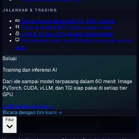
JALANKAN & TRADING
Server Game
Minecraft, CS, ARK, lainnya
Forex & trading
MT5 dekat broker Anda
VPN & Privasi
VPN pribadi Anda sendiri
Workstation jarak jauh
Desktop yang tak pernah
tidur
Solusi
Training dan inferensi AI
Dari ide sampai model terpasang dalam 60 menit. Image
PyTorch, CUDA, vLLM, dan TGI siap pakai di setiap tier
GPU.
Lihat beban kerja AI →
Bicara dengan tim kami →
Fitur