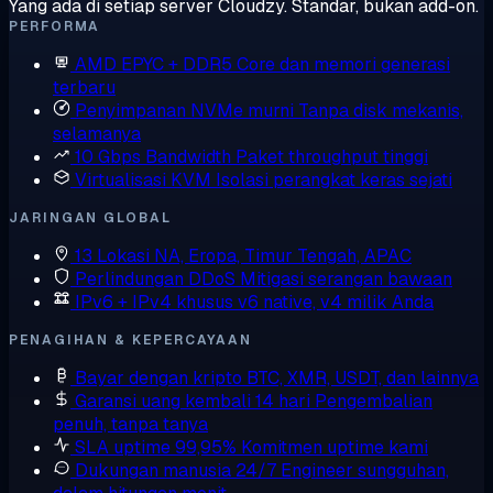
Yang ada di setiap server Cloudzy. Standar, bukan add-on.
PERFORMA
AMD EPYC + DDR5
Core dan memori generasi
terbaru
Penyimpanan NVMe murni
Tanpa disk mekanis,
selamanya
10 Gbps Bandwidth
Paket throughput tinggi
Virtualisasi KVM
Isolasi perangkat keras sejati
JARINGAN GLOBAL
13 Lokasi
NA, Eropa, Timur Tengah, APAC
Perlindungan DDoS
Mitigasi serangan bawaan
IPv6 + IPv4 khusus
v6 native, v4 milik Anda
PENAGIHAN & KEPERCAYAAN
Bayar dengan kripto
BTC, XMR, USDT, dan lainnya
Garansi uang kembali 14 hari
Pengembalian
penuh, tanpa tanya
SLA uptime 99,95%
Komitmen uptime kami
Dukungan manusia 24/7
Engineer sungguhan,