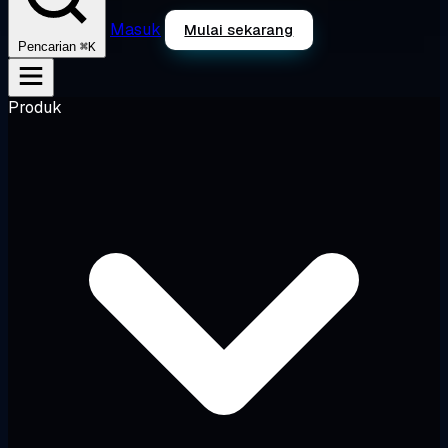
Masuk
Mulai sekarang
⌘K
Pencarian
Produk