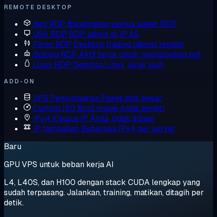
REMOTE DESKTOP
Beli RDP
Bandingkan semua paket RDP
USA RDP
RDP admin di IP AS
Forex RDP
Desktop trading latensi rendah
Botting RDP
Aktif terus untuk menjalankan bot
Linux RDP
Desktop Linux, jarak jauh
ADD-ON
VPS Penyimpanan
Paket disk besar
Custom ISO
Boot image Anda sendiri
IPv4 Khusus
IP Anda, tidak dibagi
IP tambahan
Beberapa IPv4 per server
Baru
GPU VPS untuk beban kerja AI
L4, L40S, dan H100 dengan stack CUDA lengkap yang
sudah terpasang. Jalankan, training, matikan, ditagih per
detik.