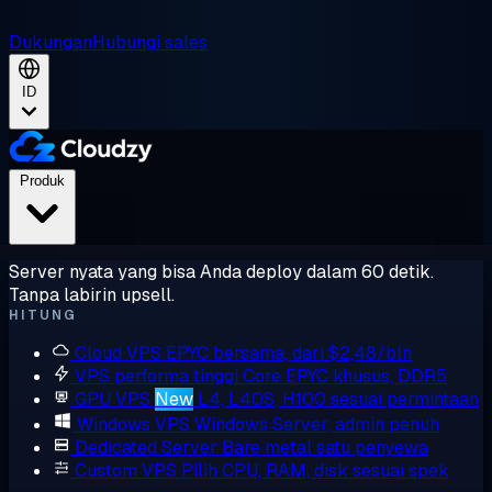
Dukungan
Hubungi sales
ID
Produk
Server nyata yang bisa Anda deploy dalam 60 detik.
Tanpa labirin upsell.
HITUNG
Cloud VPS
EPYC bersama, dari $2,48/bln
VPS performa tinggi
Core EPYC khusus, DDR5
GPU VPS
New
L4, L40S, H100 sesuai permintaan
Windows VPS
Windows Server, admin penuh
Dedicated Server
Bare metal satu penyewa
Custom VPS
Pilih CPU, RAM, disk sesuai spek