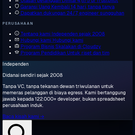
Ulasan pelanggan
Dinilai 4,6/5 di Trustpilot
Garansi Uang Kembali
14 hari, tanpa tanya
Dapatkan dukungan
24/7, engineer sungguhan
PERUSAHAAN
Tentang kami
Independen sejak 2008
Hubungi kami
Hubungi kami
Program Bisnis
Skalakan di Cloudzy
Program Pendidikan
Untuk riset dan tim
Independen
Didanai sendiri sejak 2008
Tanpa VC, tanpa tekanan dewan triwulanan untuk
memeras pelanggan di biaya egress. Kami bertanggung
jawab kepada 122.000+ developer, bukan spreadsheet
perusahaan induk.
Baca kisah kami →