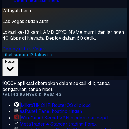
dalam hitungan menit
Wilayah baru
Las Vegas sudah aktif
Lokasi ke-13 kami: AMD EPYC, NVMe murni, dan jaringan
40 Gbps di Nevada. Deploy dalam 60 detik.
Deploy di Las Vegas →
Lihat semua 13 lokasi →
Pasar
1000+ aplikasi diterapkan dalam sekali klik, tanpa
pengaturan, tanpa ribet.
PALING BANYAK DIPASANG
MikroTik CHR
RouterOS di cloud
aaPanel
Panel hosting ringan
WireGuard
Kernel VPN modern dan cepat
MetaTrader 4
Standar trading Forex