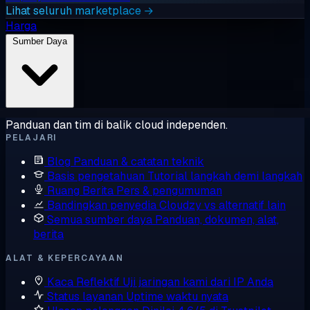
Lihat seluruh marketplace →
Harga
Sumber Daya
Panduan dan tim di balik cloud independen.
PELAJARI
Blog
Panduan & catatan teknik
Basis pengetahuan
Tutorial langkah demi langkah
Ruang Berita
Pers & pengumuman
Bandingkan penyedia
Cloudzy vs alternatif lain
Semua sumber daya
Panduan, dokumen, alat,
berita
ALAT & KEPERCAYAAN
Kaca Reflektif
Uji jaringan kami dari IP Anda
Status layanan
Uptime waktu nyata