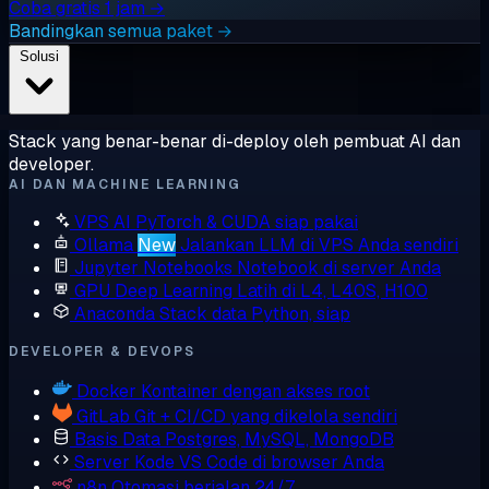
Coba gratis 1 jam →
Bandingkan semua paket →
Solusi
Stack yang benar-benar di-deploy oleh pembuat AI dan
developer.
AI DAN MACHINE LEARNING
VPS AI
PyTorch & CUDA siap pakai
Ollama
New
Jalankan LLM di VPS Anda sendiri
Jupyter Notebooks
Notebook di server Anda
GPU Deep Learning
Latih di L4, L40S, H100
Anaconda
Stack data Python, siap
DEVELOPER & DEVOPS
Docker
Kontainer dengan akses root
GitLab
Git + CI/CD yang dikelola sendiri
Basis Data
Postgres, MySQL, MongoDB
Server Kode
VS Code di browser Anda
n8n
Otomasi berjalan 24/7