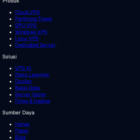
Produk
Cloud VPS
Performa Tinggi
GPU VPS
Windows VPS
Linux VPS
Dedicated Server
Solusi
VPS AI
Deep Learning
Docker
Basis Data
Server Game
Forex & trading
Sumber Daya
Harga
Pasar
Blog