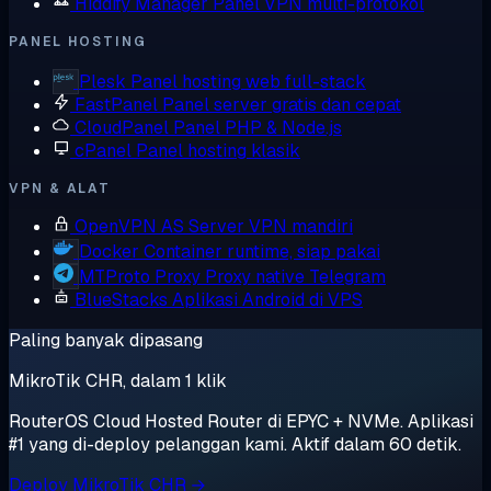
Hiddify Manager
Panel VPN multi-protokol
PANEL HOSTING
Plesk
Panel hosting web full-stack
FastPanel
Panel server gratis dan cepat
CloudPanel
Panel PHP & Node.js
cPanel
Panel hosting klasik
VPN & ALAT
OpenVPN AS
Server VPN mandiri
Docker
Container runtime, siap pakai
MTProto Proxy
Proxy native Telegram
BlueStacks
Aplikasi Android di VPS
Paling banyak dipasang
MikroTik CHR, dalam 1 klik
RouterOS Cloud Hosted Router di EPYC + NVMe. Aplikasi
#1 yang di-deploy pelanggan kami. Aktif dalam 60 detik.
Deploy MikroTik CHR →