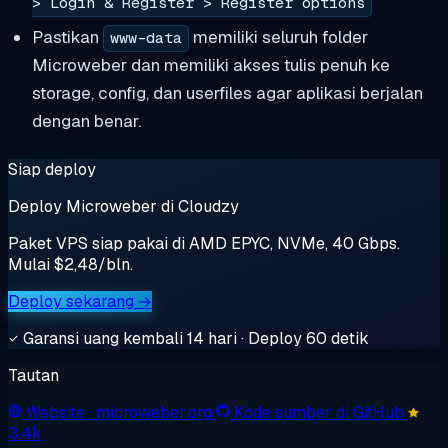
> Login & Register > Register options
Pastikan
memiliki seluruh folder
www-data
Microweber dan memiliki akses tulis penuh ke
storage, config, dan userfiles agar aplikasi berjalan
dengan benar.
Siap deploy
Deploy Microweber di Cloudzy
Paket VPS siap pakai di AMD EPYC, NVMe, 40 Gbps.
Mulai $2,48/bln.
Deploy sekarang →
Garansi uang kembali 14 hari · Deploy 60 detik
Tautan
Website
· microweber.org
Kode sumber di GitHub
3.4k