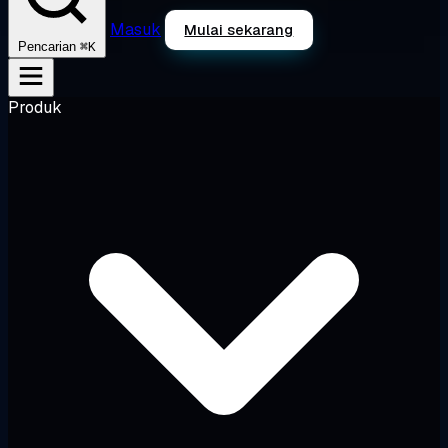
Masuk
Mulai sekarang
⌘K
Pencarian
Produk