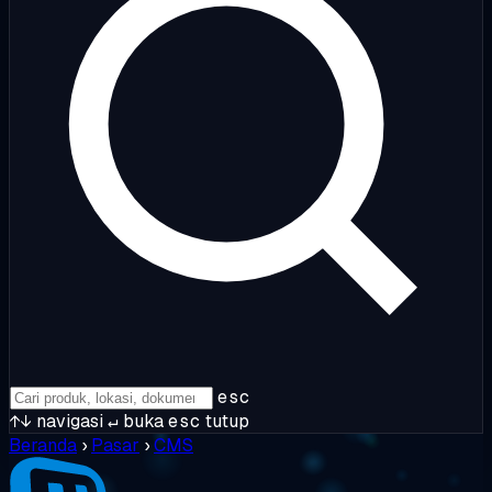
esc
↑↓
navigasi
↵
buka
esc
tutup
Beranda
›
Pasar
›
CMS