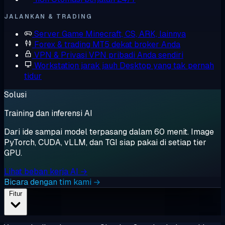
JALANKAN & TRADING
Server Game
Minecraft, CS, ARK, lainnya
Forex & trading
MT5 dekat broker Anda
VPN & Privasi
VPN pribadi Anda sendiri
Workstation jarak jauh
Desktop yang tak pernah
tidur
Solusi
Training dan inferensi AI
Dari ide sampai model terpasang dalam 60 menit. Image
PyTorch, CUDA, vLLM, dan TGI siap pakai di setiap tier
GPU.
Lihat beban kerja AI →
Bicara dengan tim kami →
Fitur