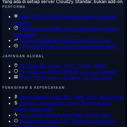
Yang ada di setiap server Cloudzy. Standar, bukan add-on.
PERFORMA
AMD EPYC + DDR5
Core dan memori generasi
terbaru
Penyimpanan NVMe murni
Tanpa disk mekanis,
selamanya
10 Gbps Bandwidth
Paket throughput tinggi
Virtualisasi KVM
Isolasi perangkat keras sejati
JARINGAN GLOBAL
13 Lokasi
NA, Eropa, Timur Tengah, APAC
Perlindungan DDoS
Mitigasi serangan bawaan
IPv6 + IPv4 khusus
v6 native, v4 milik Anda
PENAGIHAN & KEPERCAYAAN
Bayar dengan kripto
BTC, XMR, USDT, dan lainnya
Garansi uang kembali 14 hari
Pengembalian
penuh, tanpa tanya
SLA uptime 99,95%
Komitmen uptime kami
Dukungan manusia 24/7
Engineer sungguhan,