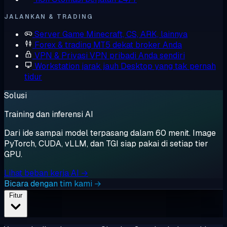
JALANKAN & TRADING
Server Game
Minecraft, CS, ARK, lainnya
Forex & trading
MT5 dekat broker Anda
VPN & Privasi
VPN pribadi Anda sendiri
Workstation jarak jauh
Desktop yang tak pernah
tidur
Solusi
Training dan inferensi AI
Dari ide sampai model terpasang dalam 60 menit. Image
PyTorch, CUDA, vLLM, dan TGI siap pakai di setiap tier
GPU.
Lihat beban kerja AI →
Bicara dengan tim kami →
Fitur