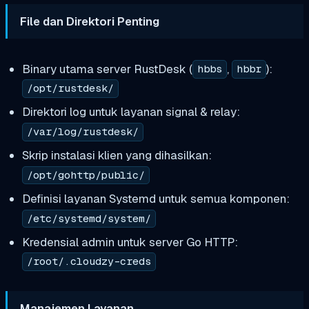
File dan Direktori Penting
Binary utama server RustDesk (
,
):
hbbs
hbbr
/opt/rustdesk/
Direktori log untuk layanan signal & relay:
/var/log/rustdesk/
Skrip instalasi klien yang dihasilkan:
/opt/gohttp/public/
Definisi layanan Systemd untuk semua komponen:
/etc/systemd/system/
Kredensial admin untuk server Go HTTP:
/root/.cloudzy-creds
Manajemen Layanan