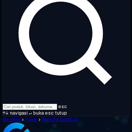
esc
↑↓
navigasi
↵
buka
esc
tutup
Beranda
›
Pasar
›
Remote Desktop