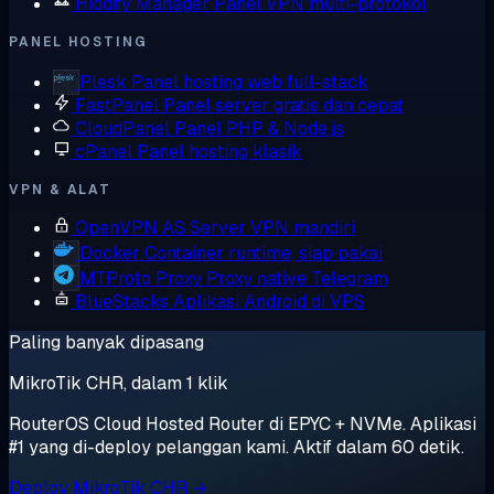
Hiddify Manager
Panel VPN multi-protokol
PANEL HOSTING
Plesk
Panel hosting web full-stack
FastPanel
Panel server gratis dan cepat
CloudPanel
Panel PHP & Node.js
cPanel
Panel hosting klasik
VPN & ALAT
OpenVPN AS
Server VPN mandiri
Docker
Container runtime, siap pakai
MTProto Proxy
Proxy native Telegram
BlueStacks
Aplikasi Android di VPS
Paling banyak dipasang
MikroTik CHR, dalam 1 klik
RouterOS Cloud Hosted Router di EPYC + NVMe. Aplikasi
#1 yang di-deploy pelanggan kami. Aktif dalam 60 detik.
Deploy MikroTik CHR →