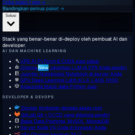
Coba gratis 1 jam →
Bandingkan semua paket →
Solusi
Stack yang benar-benar di-deploy oleh pembuat AI dan
developer.
AI DAN MACHINE LEARNING
VPS AI
PyTorch & CUDA siap pakai
Ollama
New
Jalankan LLM di VPS Anda sendiri
Jupyter Notebooks
Notebook di server Anda
GPU Deep Learning
Latih di L4, L40S, H100
Anaconda
Stack data Python, siap
DEVELOPER & DEVOPS
Docker
Kontainer dengan akses root
GitLab
Git + CI/CD yang dikelola sendiri
Basis Data
Postgres, MySQL, MongoDB
Server Kode
VS Code di browser Anda
n8n
Otomasi berjalan 24/7