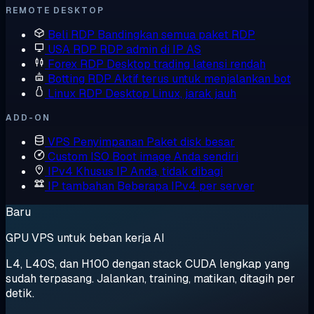
REMOTE DESKTOP
Beli RDP
Bandingkan semua paket RDP
USA RDP
RDP admin di IP AS
Forex RDP
Desktop trading latensi rendah
Botting RDP
Aktif terus untuk menjalankan bot
Linux RDP
Desktop Linux, jarak jauh
ADD-ON
VPS Penyimpanan
Paket disk besar
Custom ISO
Boot image Anda sendiri
IPv4 Khusus
IP Anda, tidak dibagi
IP tambahan
Beberapa IPv4 per server
Baru
GPU VPS untuk beban kerja AI
L4, L40S, dan H100 dengan stack CUDA lengkap yang
sudah terpasang. Jalankan, training, matikan, ditagih per
detik.