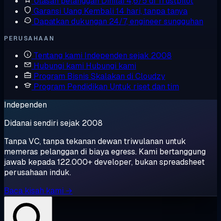
Ulasan pelanggan
Dinilai 4,6/5 di Trustpilot
Garansi Uang Kembali
14 hari, tanpa tanya
Dapatkan dukungan
24/7, engineer sungguhan
PERUSAHAAN
Tentang kami
Independen sejak 2008
Hubungi kami
Hubungi kami
Program Bisnis
Skalakan di Cloudzy
Program Pendidikan
Untuk riset dan tim
Independen
Didanai sendiri sejak 2008
Tanpa VC, tanpa tekanan dewan triwulanan untuk
memeras pelanggan di biaya egress. Kami bertanggung
jawab kepada 122.000+ developer, bukan spreadsheet
perusahaan induk.
Baca kisah kami →