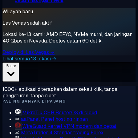
dalam hitungan menit
Wilayah baru
Las Vegas sudah aktif
Lokasi ke-13 kami: AMD EPYC, NVMe murni, dan jaringan
40 Gbps di Nevada. Deploy dalam 60 detik.
Deploy di Las Vegas →
Lihat semua 13 lokasi →
Pasar
1000+ aplikasi diterapkan dalam sekali klik, tanpa
pengaturan, tanpa ribet.
PALING BANYAK DIPASANG
MikroTik CHR
RouterOS di cloud
aaPanel
Panel hosting ringan
WireGuard
Kernel VPN modern dan cepat
MetaTrader 4
Standar trading Forex