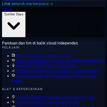
Lihat seluruh marketplace →
Harga
Sumber Daya
Panduan dan tim di balik cloud independen.
PELAJARI
Blog
Panduan & catatan teknik
Basis pengetahuan
Tutorial langkah demi langkah
Ruang Berita
Pers & pengumuman
Bandingkan penyedia
Cloudzy vs alternatif lain
Semua sumber daya
Panduan, dokumen, alat,
berita
ALAT & KEPERCAYAAN
Kaca Reflektif
Uji jaringan kami dari IP Anda
Status layanan
Uptime waktu nyata