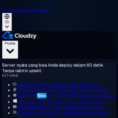
Dukungan
Hubungi sales
ID
Produk
Server nyata yang bisa Anda deploy dalam 60 detik.
Tanpa labirin upsell.
HITUNG
Cloud VPS
EPYC bersama, dari $2,48/bln
VPS performa tinggi
Core EPYC khusus, DDR5
GPU VPS
New
L4, L40S, H100 sesuai permintaan
Windows VPS
Windows Server, admin penuh
Dedicated Server
Bare metal satu penyewa
Custom VPS
Pilih CPU, RAM, disk sesuai spek