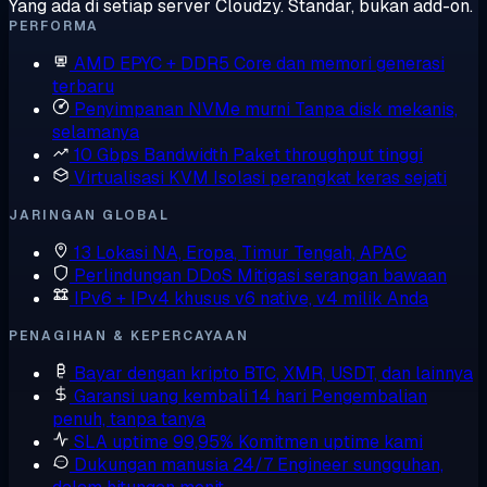
Yang ada di setiap server Cloudzy. Standar, bukan add-on.
PERFORMA
AMD EPYC + DDR5
Core dan memori generasi
terbaru
Penyimpanan NVMe murni
Tanpa disk mekanis,
selamanya
10 Gbps Bandwidth
Paket throughput tinggi
Virtualisasi KVM
Isolasi perangkat keras sejati
JARINGAN GLOBAL
13 Lokasi
NA, Eropa, Timur Tengah, APAC
Perlindungan DDoS
Mitigasi serangan bawaan
IPv6 + IPv4 khusus
v6 native, v4 milik Anda
PENAGIHAN & KEPERCAYAAN
Bayar dengan kripto
BTC, XMR, USDT, dan lainnya
Garansi uang kembali 14 hari
Pengembalian
penuh, tanpa tanya
SLA uptime 99,95%
Komitmen uptime kami
Dukungan manusia 24/7
Engineer sungguhan,