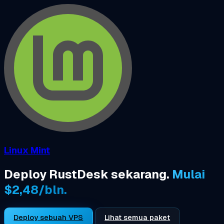
Linux Mint
Deploy RustDesk sekarang.
Mulai
$2,48/bln.
Deploy sebuah VPS
Lihat semua paket