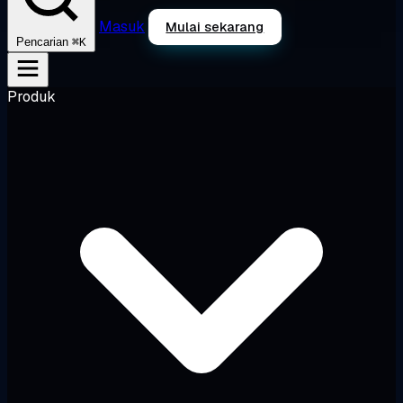
Masuk
Mulai sekarang
⌘K
Pencarian
Produk