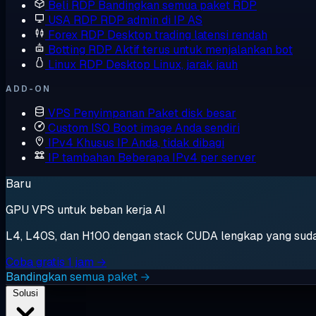
Beli RDP
Bandingkan semua paket RDP
USA RDP
RDP admin di IP AS
Forex RDP
Desktop trading latensi rendah
Botting RDP
Aktif terus untuk menjalankan bot
Linux RDP
Desktop Linux, jarak jauh
ADD-ON
VPS Penyimpanan
Paket disk besar
Custom ISO
Boot image Anda sendiri
IPv4 Khusus
IP Anda, tidak dibagi
IP tambahan
Beberapa IPv4 per server
Baru
GPU VPS untuk beban kerja AI
L4, L40S, dan H100 dengan stack CUDA lengkap yang sudah t
Coba gratis 1 jam →
Bandingkan semua paket →
Solusi