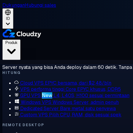
Dukungan
Hubungi sales
ID
Produk
Server nyata yang bisa Anda deploy dalam 60 detik. Tanpa l
HITUNG
Cloud VPS
EPYC bersama, dari $2,48/bln
VPS performa tinggi
Core EPYC khusus, DDR5
GPU VPS
New
L4, L40S, H100 sesuai permintaan
Windows VPS
Windows Server, admin penuh
Dedicated Server
Bare metal satu penyewa
Custom VPS
Pilih CPU, RAM, disk sesuai spek
REMOTE DESKTOP