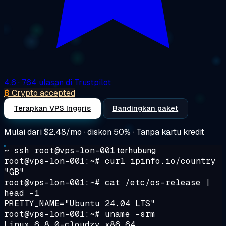
4.6
· 764 ulasan di Trustpilot
₿
Crypto accepted
Terapkan VPS Inggris
Bandingkan paket
Mulai dari
$2.48/mo
· diskon 50% · Tanpa kartu kredit
~ ssh root@vps-lon-001
terhubung
root@vps-lon-001:~#
curl ipinfo.io/country
"GB"
root@vps-lon-001:~#
cat /etc/os-release |
head -1
PRETTY_NAME="Ubuntu 24.04 LTS"
root@vps-lon-001:~#
uname -srm
Linux 6.8.0-cloudzy x86_64