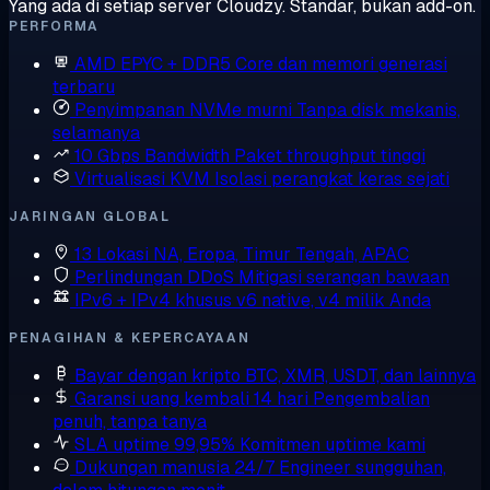
Yang ada di setiap server Cloudzy. Standar, bukan add-on.
PERFORMA
AMD EPYC + DDR5
Core dan memori generasi
terbaru
Penyimpanan NVMe murni
Tanpa disk mekanis,
selamanya
10 Gbps Bandwidth
Paket throughput tinggi
Virtualisasi KVM
Isolasi perangkat keras sejati
JARINGAN GLOBAL
13 Lokasi
NA, Eropa, Timur Tengah, APAC
Perlindungan DDoS
Mitigasi serangan bawaan
IPv6 + IPv4 khusus
v6 native, v4 milik Anda
PENAGIHAN & KEPERCAYAAN
Bayar dengan kripto
BTC, XMR, USDT, dan lainnya
Garansi uang kembali 14 hari
Pengembalian
penuh, tanpa tanya
SLA uptime 99,95%
Komitmen uptime kami
Dukungan manusia 24/7
Engineer sungguhan,