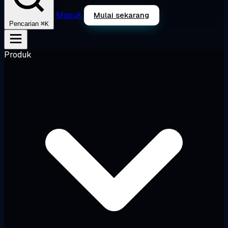
Masuk
Mulai sekarang
⌘K
Pencarian
Produk