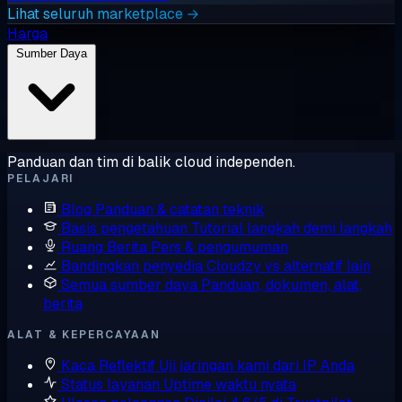
Lihat seluruh marketplace →
Harga
Sumber Daya
Panduan dan tim di balik cloud independen.
PELAJARI
Blog
Panduan & catatan teknik
Basis pengetahuan
Tutorial langkah demi langkah
Ruang Berita
Pers & pengumuman
Bandingkan penyedia
Cloudzy vs alternatif lain
Semua sumber daya
Panduan, dokumen, alat,
berita
ALAT & KEPERCAYAAN
Kaca Reflektif
Uji jaringan kami dari IP Anda
Status layanan
Uptime waktu nyata