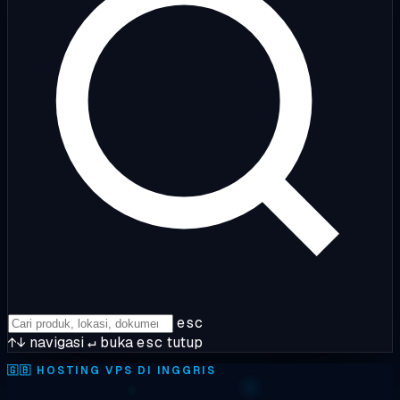
esc
↑↓
navigasi
↵
buka
esc
tutup
🇬🇧
HOSTING VPS DI INGGRIS