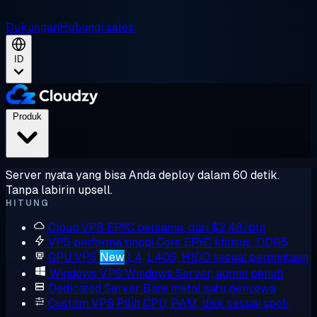
Dukungan
Hubungi sales
ID
Produk
Server nyata yang bisa Anda deploy dalam 60 detik.
Tanpa labirin upsell.
HITUNG
Cloud VPS
EPYC bersama, dari $2,48/bln
VPS performa tinggi
Core EPYC khusus, DDR5
GPU VPS
New
L4, L40S, H100 sesuai permintaan
Windows VPS
Windows Server, admin penuh
Dedicated Server
Bare metal satu penyewa
Custom VPS
Pilih CPU, RAM, disk sesuai spek