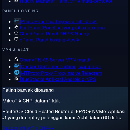
Hiddify Manager
Panel VPN multi-protokol
PANEL HOSTING
Plesk
Panel hosting web full-stack
FastPanel
Panel server gratis dan cepat
CloudPanel
Panel PHP & Node.js
cPanel
Panel hosting klasik
VPN & ALAT
OpenVPN AS
Server VPN mandiri
Docker
Container runtime, siap pakai
MTProto Proxy
Proxy native Telegram
BlueStacks
Aplikasi Android di VPS
Paling banyak dipasang
MikroTik CHR, dalam 1 klik
RouterOS Cloud Hosted Router di EPYC + NVMe. Aplikasi
#1 yang di-deploy pelanggan kami. Aktif dalam 60 detik.
Deploy MikroTik CHR →