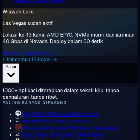
dalam hitungan menit
Wilayah baru
Las Vegas sudah aktif
Lokasi ke-13 kami: AMD EPYC, NVMe murni, dan jaringan
40 Gbps di Nevada. Deploy dalam 60 detik.
Deploy di Las Vegas →
Lihat semua 13 lokasi →
Pasar
1000+ aplikasi diterapkan dalam sekali klik, tanpa
pengaturan, tanpa ribet.
PALING BANYAK DIPASANG
MikroTik CHR
RouterOS di cloud
aaPanel
Panel hosting ringan
WireGuard
Kernel VPN modern dan cepat
MetaTrader 4
Standar trading Forex