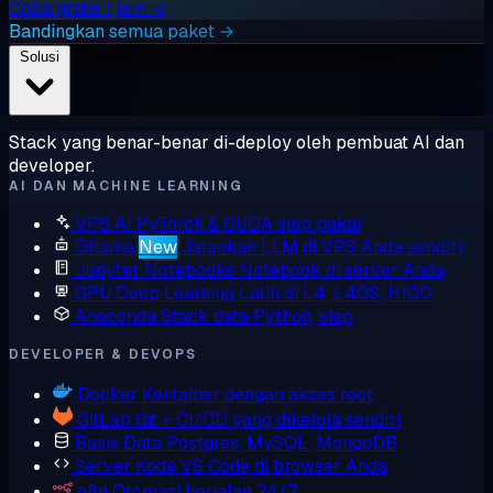
Coba gratis 1 jam →
Bandingkan semua paket →
Solusi
Stack yang benar-benar di-deploy oleh pembuat AI dan
developer.
AI DAN MACHINE LEARNING
VPS AI
PyTorch & CUDA siap pakai
Ollama
New
Jalankan LLM di VPS Anda sendiri
Jupyter Notebooks
Notebook di server Anda
GPU Deep Learning
Latih di L4, L40S, H100
Anaconda
Stack data Python, siap
DEVELOPER & DEVOPS
Docker
Kontainer dengan akses root
GitLab
Git + CI/CD yang dikelola sendiri
Basis Data
Postgres, MySQL, MongoDB
Server Kode
VS Code di browser Anda
n8n
Otomasi berjalan 24/7