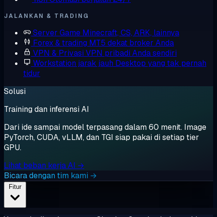
JALANKAN & TRADING
Server Game
Minecraft, CS, ARK, lainnya
Forex & trading
MT5 dekat broker Anda
VPN & Privasi
VPN pribadi Anda sendiri
Workstation jarak jauh
Desktop yang tak pernah
tidur
Solusi
Training dan inferensi AI
Dari ide sampai model terpasang dalam 60 menit. Image
PyTorch, CUDA, vLLM, dan TGI siap pakai di setiap tier
GPU.
Lihat beban kerja AI →
Bicara dengan tim kami →
Fitur