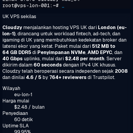
root@vps-lon-001:~#
_
UK VPS sekilas
Cloudzy
menjalankan hosting VPS UK dari
London (eu-
lon-1)
, dirancang untuk workload fintech, ad-tech, dan
igaming di UK yang membutuhkan kedekatan broker dan
latensi ekor yang ketat. Paket mulai dari
512 MB to
64 GB DDR5
di
Penyimpanan NVMe
,
AMD EPYC
, dan
40 Gbps
uplinks, mulai dari
$2.48 per month
. Server
dikirim dalam
60 seconds
dengan IPv4 UK khusus.
Cloudzy telah beroperasi secara independen sejak
2008
dan dinilai
4.6 / 5
by
764+ reviewers
di Trustpilot.
Wilayah
eu-lon-1
Harga mulai
$2.48 / bulan
Penyediaan
60 detik
Uptime SLA
99.95%