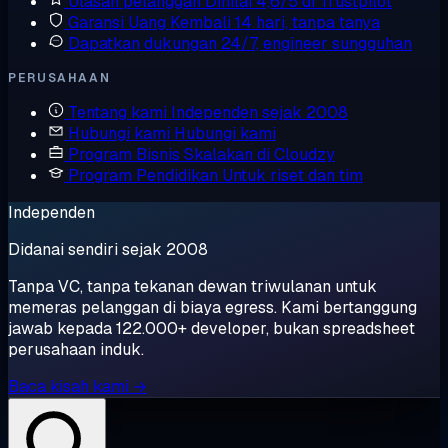
Ulasan pelanggan
Dinilai 4,6/5 di Trustpilot
Garansi Uang Kembali
14 hari, tanpa tanya
Dapatkan dukungan
24/7, engineer sungguhan
PERUSAHAAN
Tentang kami
Independen sejak 2008
Hubungi kami
Hubungi kami
Program Bisnis
Skalakan di Cloudzy
Program Pendidikan
Untuk riset dan tim
Independen
Didanai sendiri sejak 2008
Tanpa VC, tanpa tekanan dewan triwulanan untuk
memeras pelanggan di biaya egress. Kami bertanggung
jawab kepada 122.000+ developer, bukan spreadsheet
perusahaan induk.
Baca kisah kami →