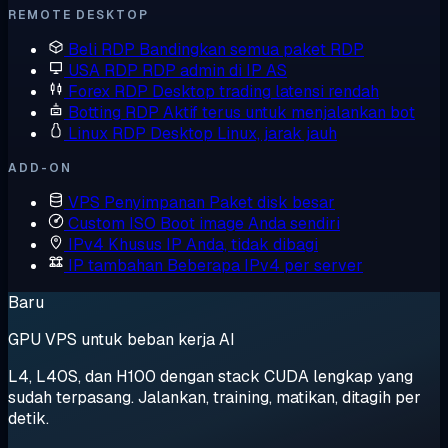
REMOTE DESKTOP
Beli RDP
Bandingkan semua paket RDP
USA RDP
RDP admin di IP AS
Forex RDP
Desktop trading latensi rendah
Botting RDP
Aktif terus untuk menjalankan bot
Linux RDP
Desktop Linux, jarak jauh
ADD-ON
VPS Penyimpanan
Paket disk besar
Custom ISO
Boot image Anda sendiri
IPv4 Khusus
IP Anda, tidak dibagi
IP tambahan
Beberapa IPv4 per server
Baru
GPU VPS untuk beban kerja AI
L4, L40S, dan H100 dengan stack CUDA lengkap yang
sudah terpasang. Jalankan, training, matikan, ditagih per
detik.